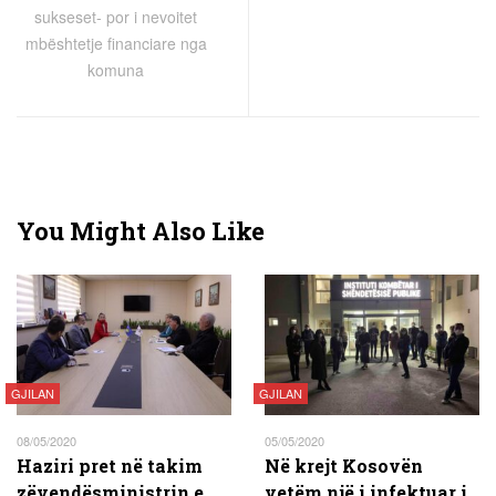
sukseset- por i nevoitet
mbështetje financiare nga
komuna
You Might Also Like
GJILAN
GJILAN
08/05/2020
05/05/2020
Haziri pret në takim
Në krejt Kosovën
zëvendësministrin e
vetëm një i infektuar i