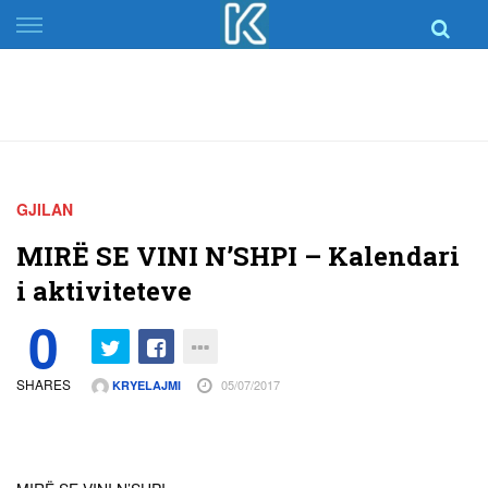
Skip
to
content
GJILAN
MIRË SE VINI N’SHPI – Kalendari
i aktiviteteve
0
SHARES
05/07/2017
KRYELAJMI