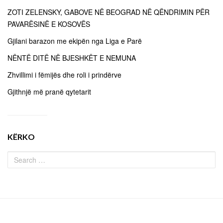
ZOTI ZELENSKY, GABOVE NË BEOGRAD NË QËNDRIMIN PËR
PAVARËSINË E KOSOVËS
Gjilani barazon me ekipën nga Liga e Parë
NËNTË DITË NË BJESHKËT E NEMUNA
Zhvillimi i fëmijës dhe roli i prindërve
Gjithnjë më pranë qytetarit
KËRKO