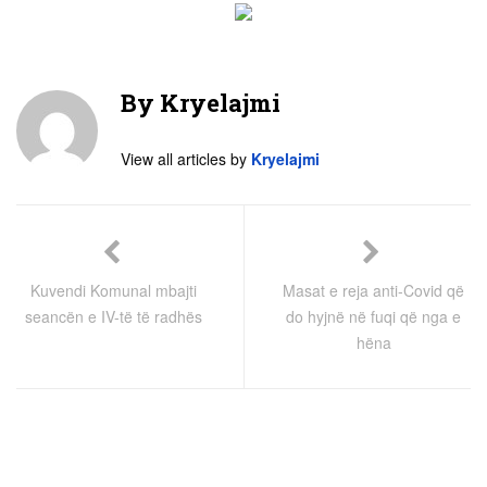
By
Kryelajmi
View all articles by
Kryelajmi
Kuvendi Komunal mbajti
Masat e reja anti-Covid që
seancën e IV-të të radhës
do hyjnë në fuqi që nga e
hëna