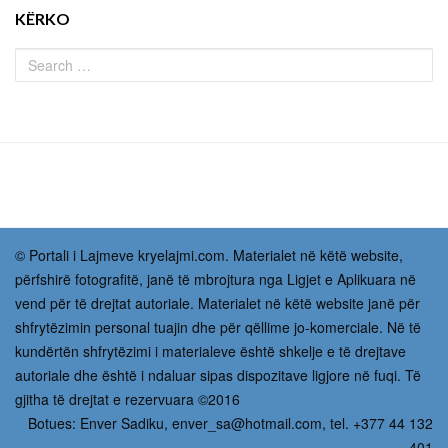
KËRKO
© Portali i Lajmeve kryelajmi.com. Materialet në këtë website,
përfshirë fotografitë, janë të mbrojtura nga Ligjet e Aplikuara në
vend për të drejtat autoriale. Materialet në këtë website janë për
shfrytëzimin personal tuajin dhe për qëllime jo-komerciale. Në të
kundërtën shfrytëzimi i materialeve është shkelje e të drejtave
autoriale dhe është i ndaluar sipas dispozitave ligjore në fuqi. Të
gjitha të drejtat e rezervuara ©2016
Botues: Enver Sadiku,
enver_sa@hotmail.com
, tel. +377 44 132
401