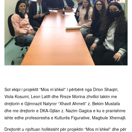
Sot ekipi i projektit “Mos m’shkel” i përbërë nga Drion Shaqiri,
Viola Kosumi, Leon Latifi dhe Rreze Morina zhvilloi takim me
drejtorin e Gjimnazit Natyror “Xhavit Ahmeti” z. Bekim Mustafa
dhe me drejtorin e DKA-Gjilan z. Nazim Gagica e ku e pranishme
ishte edhe profesoresha e Kulturës Figurative, Magbule Xhemajli.
Drejtorët u njoftuan hollësisht për projektin “Mos m’shkel” dhe për