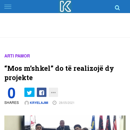
Skip
to
content
ARTI PAMOR
“Mos m’shkel” do të realizojë dy
projekte
0
SHARES
28/05/2021
KRYELAJMI