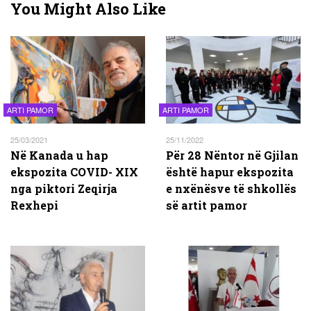
You Might Also Like
ARTI PAMOR
ARTI PAMOR
25/03/2021
25/11/2022
Në Kanada u hap
Për 28 Nëntor në Gjilan
ekspozita COVID- XIX
është hapur ekspozita
nga piktori Zeqirja
e nxënësve të shkollës
Rexhepi
së artit pamor