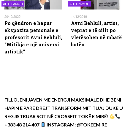
ARTI PAMOR
ARTI PAMOR
20/10/2025
14/12/2019
Po qëndron e hapur
Avni Behluli, artist,
ekspozita personale e
veprat e të cilit po
profesorit Avni Behluli,
vlerësohen në mbarë
“Mitikja e një universi
botën
artistik”
FILLOJENI JAVËN ME ENERGJI MAKSIMALE DHE BËNI
HAPIN E PARË DREJT TRANSFORMIMIT TUAJ DUKE U
REGJISTRUAR SOT NË CROSSFIT TOKË E MIRË!
+383 48 214 407
INSTAGRAM: @TOKEEMIRE