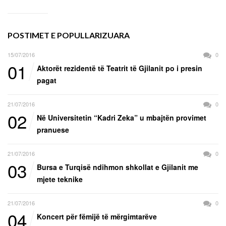
POSTIMET E POPULLARIZUARA
15/07/2016
0
01
Aktorët rezidentë të Teatrit të Gjilanit po i presin
pagat
21/07/2016
0
02
Në Universitetin “Kadri Zeka” u mbajtën provimet
pranuese
21/07/2016
0
03
Bursa e Turqisë ndihmon shkollat e Gjilanit me
mjete teknike
21/07/2016
0
04
Koncert për fëmijë të mërgimtarëve