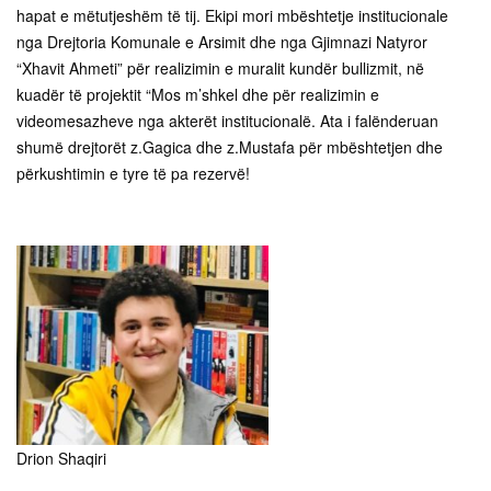
hapat e mëtutjeshëm të tij. Ekipi mori mbështetje institucionale
nga Drejtoria Komunale e Arsimit dhe nga Gjimnazi Natyror
“Xhavit Ahmeti” për realizimin e muralit kundër bullizmit, në
kuadër të projektit “Mos m’shkel dhe për realizimin e
videomesazheve nga akterët institucionalë. Ata i falënderuan
shumë drejtorët z.Gagica dhe z.Mustafa për mbështetjen dhe
përkushtimin e tyre të pa rezervë!
Drion Shaqiri