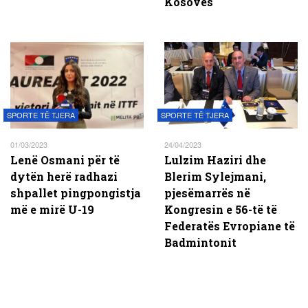
Kosovës
SPORTE TË TJERA
SPORTE TË TJERA
01/03/2023
24/04/2023
Lenë Osmani për të
Lulzim Haziri dhe
dytën herë radhazi
Blerim Sylejmani,
shpallet pingpongistja
pjesëmarrës në
më e mirë U-19
Kongresin e 56-të të
Federatës Evropiane të
Badmintonit