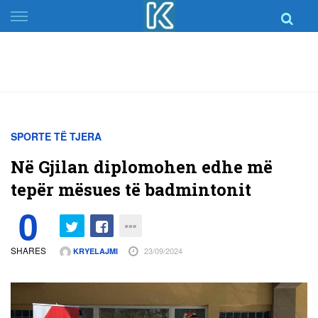
Skip
to
content
SPORTE TË TJERA
Në Gjilan diplomohen edhe më
tepër mësues të badmintonit
0
SHARES
23/09/2024
KRYELAJMI