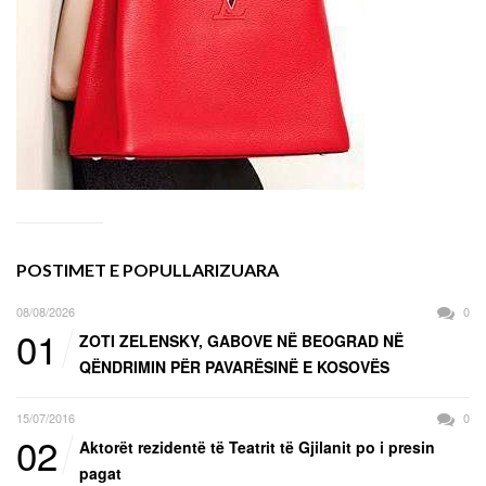
POSTIMET E POPULLARIZUARA
08/08/2026
0
01
ZOTI ZELENSKY, GABOVE NË BEOGRAD NË
QËNDRIMIN PËR PAVARËSINË E KOSOVËS
15/07/2016
0
02
Aktorët rezidentë të Teatrit të Gjilanit po i presin
pagat