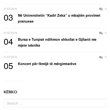
21/07/2016
0
03
Në Universitetin “Kadri Zeka” u mbajtën provimet
pranuese
21/07/2016
0
04
Bursa e Turqisë ndihmon shkollat e Gjilanit me
mjete teknike
21/07/2016
0
05
Koncert për fëmijë të mërgimtarëve
KËRKO