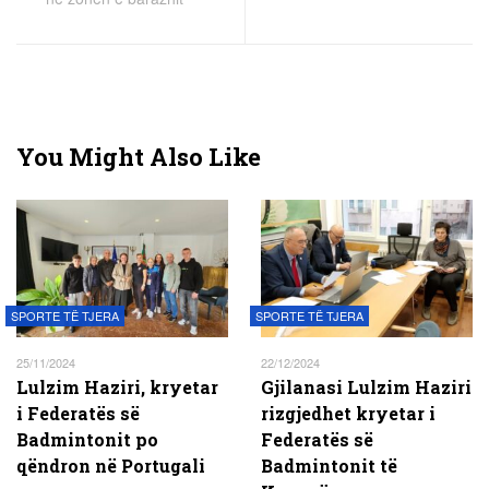
You Might Also Like
SPORTE TË TJERA
SPORTE TË TJERA
25/11/2024
22/12/2024
Lulzim Haziri, kryetar
Gjilanasi Lulzim Haziri
i Federatës së
rizgjedhet kryetar i
Badmintonit po
Federatës së
qëndron në Portugali
Badmintonit të