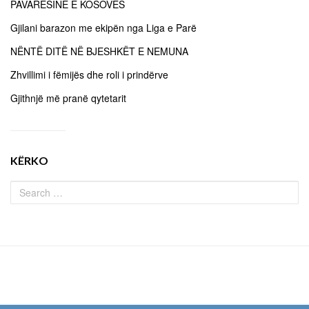
PAVARËSINË E KOSOVËS
Gjilani barazon me ekipën nga Liga e Parë
NËNTË DITË NË BJESHKËT E NEMUNA
Zhvillimi i fëmijës dhe roli i prindërve
Gjithnjë më pranë qytetarit
KËRKO