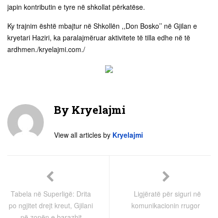
japin kontributin e tyre në shkollat përkatëse.
Ky trajnim është mbajtur në Shkollën ,,Don Bosko’’ në Gjilan e
kryetari Haziri, ka paralajmëruar aktivitete të tilla edhe në të
ardhmen./kryelajmi.com./
By
Kryelajmi
View all articles by
Kryelajmi
Tabela në Superligë: Drita
Ligjëratë për siguri në
po ngjitet drejt kreut, Gjilani
komunikacionin rrugor
në zonën e barazhit