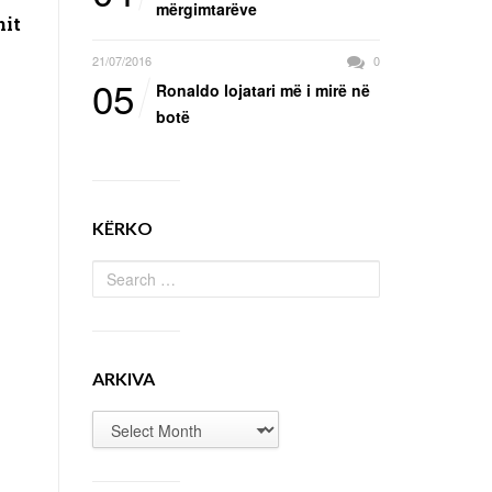
mërgimtarëve
hit
21/07/2016
0
05
Ronaldo lojatari më i mirë në
botë
KËRKO
ARKIVA