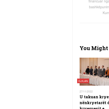
financuar ng
bashkëpunimi
Kum
You Might 
GJILAN
27/11/2022
U takuan kryet
nënkryetarët 
kryesuesit e