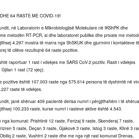
DHE 64 RASTE ME COVID-19!
fundit, në Laboratorin e Mikrobiologjisë Molekulare në IKShPK dhe
e me metodën RT-PCR, si dhe laboratoret publike dhe private me meto
gjithsej 4.297 mostra të marra nga ShSKUK dhe gjurmimi i kontakteve t
rej të cilëve rezultojnë 64 raste pozitive.
htë raportuar 1 rast i vdekjes me SARS CoV-2 pozitiv. Rasti i vdekjes
jilan 1 rast (72 vjeç).
ve pozitive është 107.003 raste nga 575.614 persona të dyshimtë në vir
227 raste të vdekjes.
undit, janë shëruar 409 pacientë derisa numri i përgjithshëm i të shëru
jithsej 100.233 raste, kurse numri i rasteve aktive është 4.543.
ë nga komunat: Prishtinë 12 raste, Ferizaj 9 raste, Skenderaj 7 raste,
Prizren 5 raste, Deçan 3 raste, Gjakovë 3 raste, Istog 3 raste, Klinë 3 ra
Obiliq 2 raste, Vushtrri 2 raste dhe me nga një rast komunat Drenas,