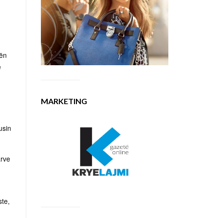
dën
ë
MARKETING
usin
arve
ste,