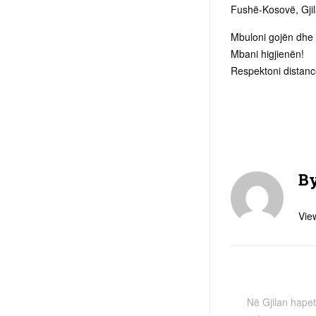
Fushë-Kosovë, Gji
Mbuloni gojën dh
Mbani higjienën!
Respektoni distanc
B
View
Në Gjilan hapet