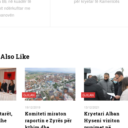
a BE në kuadër të
për kryetar të Kamenicës
t ndërkufitar me
anovën
Also Like
GJILAN
GJILAN
19/12/2019
13/12/2021
arët,
Komiteti miraton
Kryetari Alban
dhe
raportin e Zyrës për
Hyseni viziton
kthim dhe
punimet në