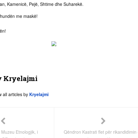
lan, Kamenicë, Pejë, Shtime dhe Suharekë.
e hundën me maskë!
ën!
y
Kryelajmi
 all articles by
Kryelajmi
 Muzeu Etnologjik, i
Qëndron Kastrati flet për rikandidimin e