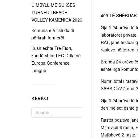
U MBYLL ME SUKSES
TURNEU I BEACH
409 TË SHËRUAR 
VOLLEY KAMENICA 2026
Gjatë 24 orëve të 
Komuna e Vitisë do të
laboratoret privat
përkrah fermerët
RAT, janë testuar 
Kush është Tre Fiori,
rasteve në terren, p
kundërshtar i FC Drita në
Brenda 24 orëve ës
Europa Conference
është nga komuna: G
League
Numri total i raste
SARS-CoV-2 dhe 2.
KËRKO
Gjatë 24 orëve të f
deri më sot është g
Rastet pozitive jan
Mitrovicë 6 raste, 
Malishevë 2 raste, 