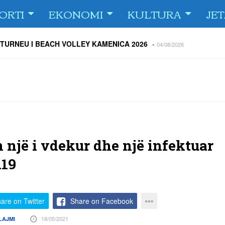
ORTI
EKONOMI
KULTURA
JE
 TURNEU I BEACH VOLLEY KAMENICA 2026
-
04/08/2026
 kundërshtar i FC Drita në Europa Conference League
-
04/08/2026
ë Dritën ndaj Tre Fiori
-
04/08/2026
rija Ramadanin
-
04/08/2026
 te dera e shtëpisë
-
03/08/2026
Islame në Gjilan organizoi pritje për bashkatdhetarët
-
03/08/2026
rita e Gjilani të luajnë nën dritën e reflektorëve
-
03/08/2026
n një i vdekur dhe një infektuar
d19
are on Twitter
Share on Facebook
18/05/2021
LAJMI