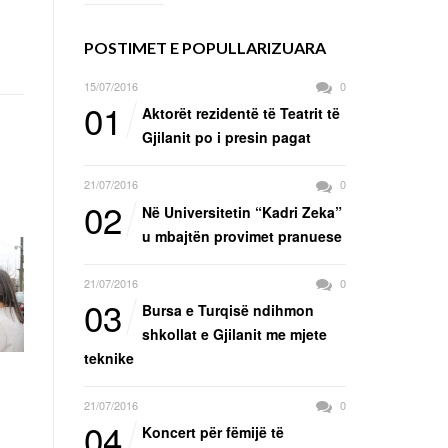
POSTIMET E POPULLARIZUARA
15/07/2016
0
01
Aktorët rezidentë të Teatrit të
Gjilanit po i presin pagat
21/07/2016
0
02
Në Universitetin “Kadri Zeka”
u mbajtën provimet pranuese
21/07/2016
0
03
Bursa e Turqisë ndihmon
shkollat e Gjilanit me mjete
teknike
21/07/2016
0
04
Koncert për fëmijë të