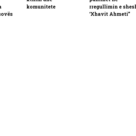
a
komunitete
rregullimin e shes
sovës
‘Xhavit Ahmeti”