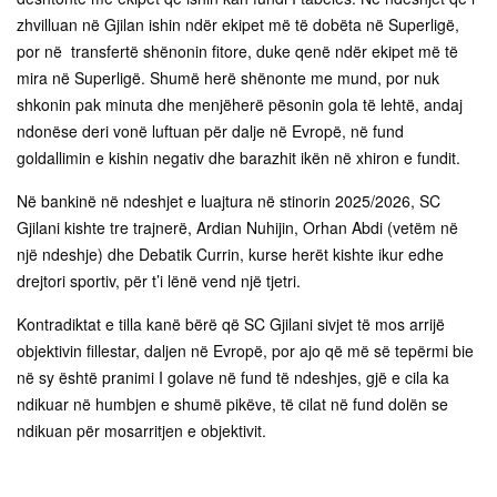
zhvilluan në Gjilan ishin ndër ekipet më të dobëta në Superligë,
por në transfertë shënonin fitore, duke qenë ndër ekipet më të
mira në Superligë. Shumë herë shënonte me mund, por nuk
shkonin pak minuta dhe menjëherë pësonin gola të lehtë, andaj
ndonëse deri vonë luftuan për dalje në Evropë, në fund
goldallimin e kishin negativ dhe barazhit ikën në xhiron e fundit.
Në bankinë në ndeshjet e luajtura në stinorin 2025/2026, SC
Gjilani kishte tre trajnerë, Ardian Nuhijin, Orhan Abdi (vetëm në
një ndeshje) dhe Debatik Currin, kurse herët kishte ikur edhe
drejtori sportiv, për t’i lënë vend një tjetri.
Kontradiktat e tilla kanë bërë që SC Gjilani sivjet të mos arrijë
objektivin fillestar, daljen në Evropë, por ajo që më së tepërmi bie
në sy është pranimi I golave në fund të ndeshjes, gjë e cila ka
ndikuar në humbjen e shumë pikëve, të cilat në fund dolën se
ndikuan për mosarritjen e objektivit.