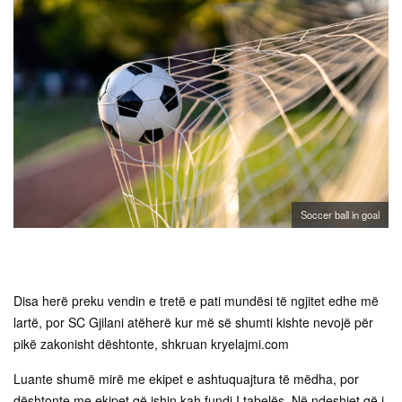
Soccer ball in goal
Disa herë preku vendin e tretë e pati mundësi të ngjitet edhe më
lartë, por SC Gjilani atëherë kur më së shumti kishte nevojë për
pikë zakonisht dështonte, shkruan kryelajmi.com
Luante shumë mirë me ekipet e ashtuquajtura të mëdha, por
dështonte me ekipet që ishin kah fundi I tabelës. Në ndeshjet që i