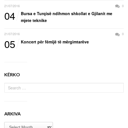
21/07/2016
0
04
Bursa e Turqisë ndihmon shkollat e Gjilanit me
mjete teknike
21/07/2016
0
05
Koncert për fëmijë të mërgimtarëve
KËRKO
ARKIVA