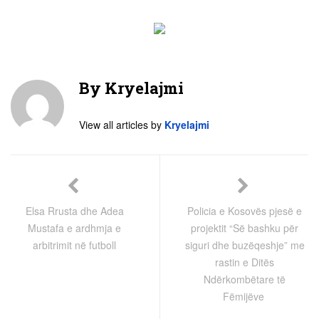
By
Kryelajmi
View all articles by
Kryelajmi
Elsa Rrusta dhe Adea
Policia e Kosovës pjesë e
Mustafa e ardhmja e
projektit “Së bashku për
arbitrimit në futboll
siguri dhe buzëqeshje” me
rastin e Ditës
Ndërkombëtare të
Fëmijëve