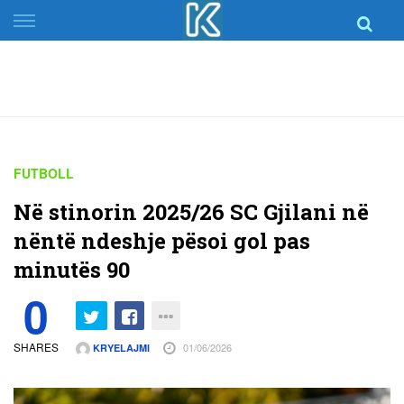
Skip
to
content
FUTBOLL
Në stinorin 2025/26 SC Gjilani në
nëntë ndeshje pësoi gol pas
minutës 90
0
SHARES
01/06/2026
KRYELAJMI