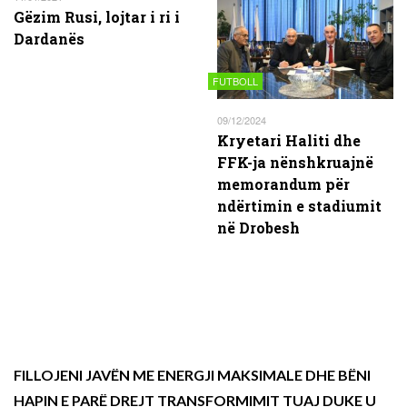
Gëzim Rusi, lojtar i ri i
Dardanës
FUTBOLL
09/12/2024
Kryetari Haliti dhe
FFK-ja nënshkruajnë
memorandum për
ndërtimin e stadiumit
në Drobesh
FILLOJENI JAVËN ME ENERGJI MAKSIMALE DHE BËNI
HAPIN E PARË DREJT TRANSFORMIMIT TUAJ DUKE U