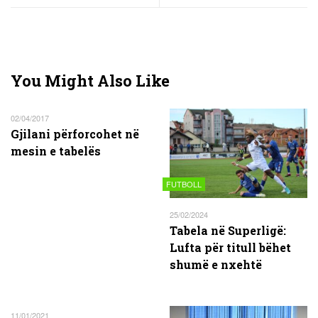
You Might Also Like
02/04/2017
Gjilani përforcohet në
mesin e tabelës
FUTBOLL
25/02/2024
Tabela në Superligë:
Lufta për titull bëhet
shumë e nxehtë
11/01/2021