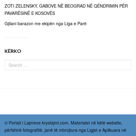
ZOTI ZELENSKY, GABOVE NË BEOGRAD NË QËNDRIMIN PËR
PAVARËSINË E KOSOVËS
Gjilani barazon me ekipën nga Liga e Parë
KËRKO
© Portali i Lajmeve kryelajmi.com. Materialet në këtë website,
përfshirë fotografitë, janë të mbrojtura nga Ligjet e Aplikuara në