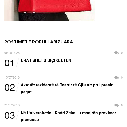
POSTIMET E POPULLARIZUARA
09/08/2026
0
01
ERA FSHEHU BIÇIKLETËN
15/07/2016
0
02
Aktorët rezidentë të Teatrit të Gjilanit po i presin
pagat
21/07/2016
0
03
Në Universitetin “Kadri Zeka” u mbajtën provimet
pranuese