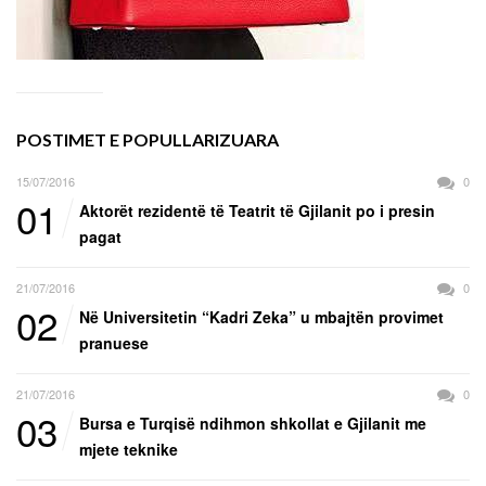
POSTIMET E POPULLARIZUARA
15/07/2016
0
01
Aktorët rezidentë të Teatrit të Gjilanit po i presin
pagat
21/07/2016
0
02
Në Universitetin “Kadri Zeka” u mbajtën provimet
pranuese
21/07/2016
0
03
Bursa e Turqisë ndihmon shkollat e Gjilanit me
mjete teknike