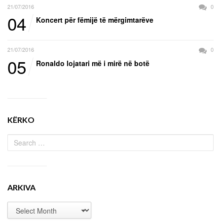
21/07/2016
0
04
Koncert për fëmijë të mërgimtarëve
21/07/2016
0
05
Ronaldo lojatari më i mirë në botë
KËRKO
ARKIVA