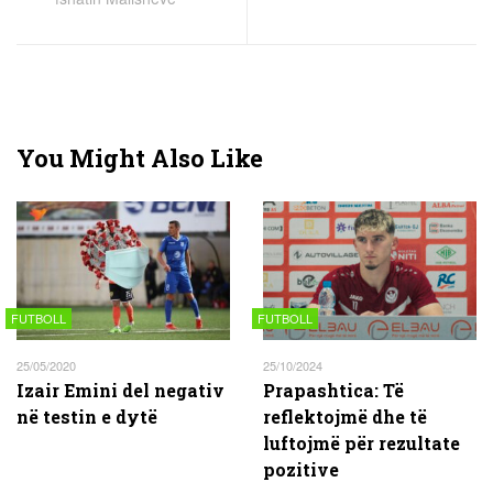
You Might Also Like
FUTBOLL
FUTBOLL
25/05/2020
25/10/2024
Izair Emini del negativ
Prapashtica: Të
në testin e dytë
reflektojmë dhe të
luftojmë për rezultate
pozitive