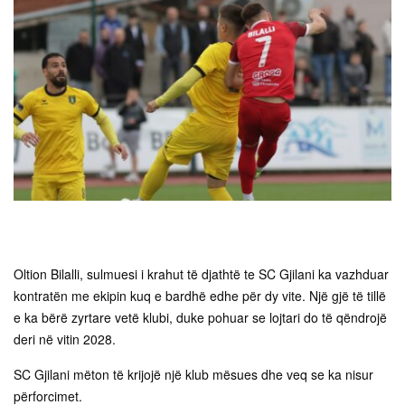
Oltion Bilalli, sulmuesi i krahut të djathtë te SC Gjilani ka vazhduar
kontratën me ekipin kuq e bardhë edhe për dy vite. Një gjë të tillë
e ka bërë zyrtare vetë klubi, duke pohuar se lojtari do të qëndrojë
deri në vitin 2028.
SC Gjilani mëton të krijojë një klub mësues dhe veq se ka nisur
përforcimet.