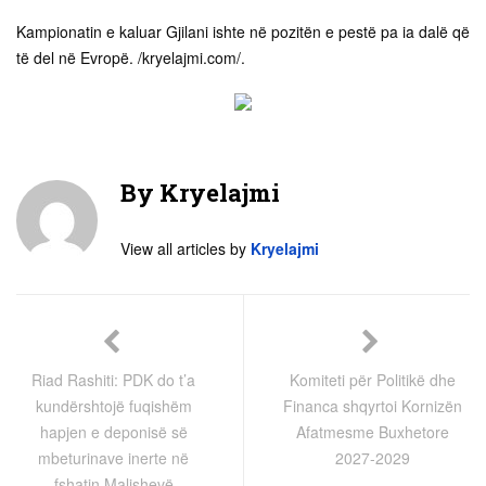
Kampionatin e kaluar Gjilani ishte në pozitën e pestë pa ia dalë që
të del në Evropë. /kryelajmi.com/.
By
Kryelajmi
View all articles by
Kryelajmi
Riad Rashiti: PDK do t’a
Komiteti për Politikë dhe
kundërshtojë fuqishëm
Financa shqyrtoi Kornizën
hapjen e deponisë së
Afatmesme Buxhetore
mbeturinave inerte në
2027-2029
fshatin Malishevë