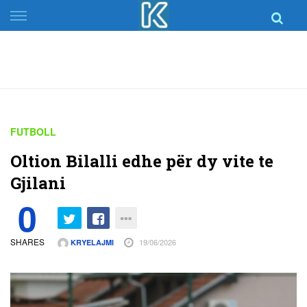
Skip
to
content
FUTBOLL
Oltion Bilalli edhe për dy vite te
Gjilani
0
SHARES
19/06/2026
KRYELAJMI