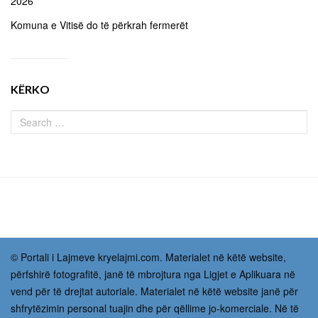
2026
Komuna e Vitisë do të përkrah fermerët
KËRKO
© Portali i Lajmeve kryelajmi.com. Materialet në këtë website,
përfshirë fotografitë, janë të mbrojtura nga Ligjet e Aplikuara në
vend për të drejtat autoriale. Materialet në këtë website janë për
shfrytëzimin personal tuajin dhe për qëllime jo-komerciale. Në të