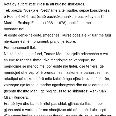
Këta dy autorë këtë cilësi ia atribuojnë skulpturës.
Tek poezia “Vdekja e Poetit” (me a të madhe, sepse konsideroj s
e Poeti në këtë rast është bashkëkohaniku e bashkëqytetari i
Musliut, Rexhep Elmazi (1938 – 1978) poeti flet – me
mospraninë!
Ai është qenie-në-botë, [meqenësi] kurse poezia e krijuar me fuqi
njerëzore është monument, pra jonjerëzore.
Por monumenti flet…
Në këtë kërkim pa fund, Tomas Man-i ka sjellë ndihmesën e vet
shumë të rëndësishme: “Ne mendojmë se veprojmë, ne
mendojmë se mendojmë, por është një tjetër, ose të tjerë, që
mendojnë dhe veprojnë brenda nesh: zakonet e paharrueshme,
arketipet që duke u bërë mite kalojnë nga njëra brezni në tjetrën,
zotërojnë një forcë të madhe ngashënjyese dhe na teledrejtojnë
(kështu thoshte Mani) që prej “pusit të së shkuarës” – shkruan
Milan Kundera.
Era që fryn dhe bari që rritet pas shiut, gjithashtu flasin – por
gjuha asht e vorfun për me shenjëzue atë që thonë. Lulekuqet
(Emërtesa biblike e poetit për florën), gjethet, drujtë, gurët dhe ajri