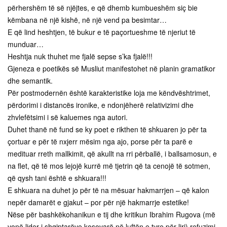
përhershëm të së njëjtes, e që dhemb kumbueshëm siç bie
këmbana në një kishë, në një vend pa besimtar…
E që lind heshtjen, të bukur e të paçortueshme të njeriut të
munduar…
Heshtja nuk thuhet me fjalë sepse s’ka fjalë!!!
Gjeneza e poetikës së Musliut manifestohet në planin gramatikor
dhe semantik.
Për postmodernën është karakteristike loja me këndvështrimet,
përdorimi i distancës ironike, e ndonjëherë relativizimi dhe
zhvlefëtsimi i së kaluemes nga autori.
Duhet thanë në fund se ky poet e rikthen të shkuaren jo për ta
çortuar e për të nxjerr mësim nga ajo, porse për ta parë e
medituar rreth mallkimit, që akullt na rri përballë, i ballsamosun, e
na flet, që të mos lejojë kurrë më tjetrin që ta cenojë të sotmen,
që qysh tani është e shkuara!!!
E shkuara na duhet jo për të na mësuar hakmarrjen – që kalon
nepër damarët e gjakut – por për një hakmarrje estetike!
Nëse për bashkëkohanikun e tij dhe kritikun Ibrahim Rugova (më
vonë lider i shqiptarëve kosovarë në luftën e tyre për liri) refuzimi