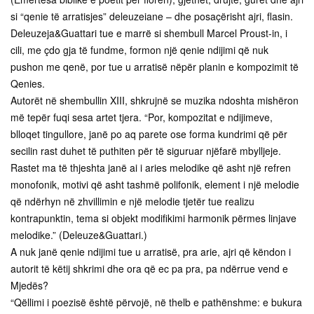
si “qenie të arratisjes” deleuzeiane – dhe posaçërisht ajri, flasin.
Deleuzeja&Guattari tue e marrë si shembull Marcel Proust-in, i
cili, me çdo gja të fundme, formon një qenie ndijimi që nuk
pushon me qenë, por tue u arratisë nëpër planin e kompozimit të
Qenies.
Autorët në shembullin XIII, shkrujnë se muzika ndoshta mishëron
më tepër fuqi sesa artet tjera. “Por, kompozitat e ndijimeve,
blloqet tingullore, janë po aq parete ose forma kundrimi që për
secilin rast duhet të puthiten për të siguruar njëfarë mbylljeje.
Rastet ma të thjeshta janë ai i aries melodike që asht një refren
monofonik, motivi që asht tashmë polifonik, element i një melodie
që ndërhyn në zhvillimin e një melodie tjetër tue realizu
kontrapunktin, tema si objekt modifikimi harmonik përmes linjave
melodike.” (Deleuze&Guattari.)
A nuk janë qenie ndijimi tue u arratisë, pra arie, ajri që këndon i
autorit të këtij shkrimi dhe ora që ec pa pra, pa ndërrue vend e
Mjedës?
“Qëllimi i poezisë është përvojë, në thelb e pathënshme: e bukura