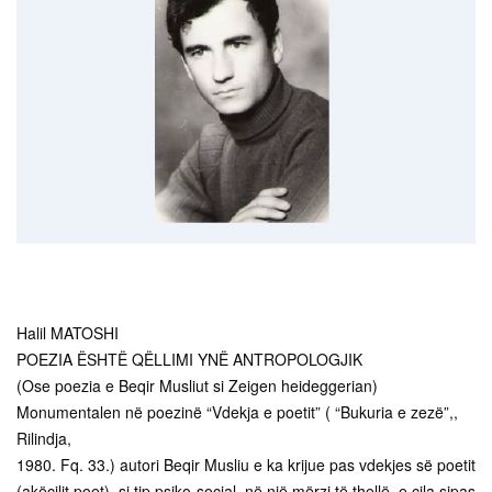
Halil MATOSHI
POEZIA ËSHTË QËLLIMI YNË ANTROPOLOGJIK
(Ose poezia e Beqir Musliut si Zeigen heideggerian)
Monumentalen në poezinë “Vdekja e poetit” ( “Bukuria e zezë”,,
Rilindja,
1980. Fq. 33.) autori Beqir Musliu e ka krijue pas vdekjes së poetit
(akëcilit poet), si tip psiko-social, në një mërzi të thellë, e cila sipas