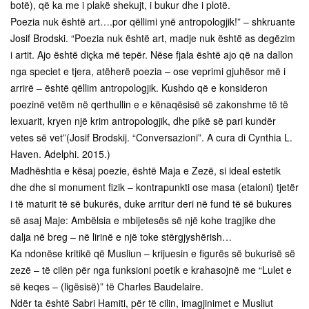
botë), që ka me i plakë shekujt, i bukur dhe i plotë.
Poezia nuk është art….por qëllimi ynë antropologjik!” – shkruante
Josif Brodski. “Poezia nuk është art, madje nuk është as degëzim
i artit. Ajo është diçka më tepër. Nëse fjala është ajo që na dallon
nga speciet e tjera, atëherë poezia – ose veprimi gjuhësor më i
arrirë – është qëllim antropologjik. Kushdo që e konsideron
poezinë vetëm në qerthullin e e kënaqësisë së zakonshme të të
lexuarit, kryen një krim antropologjik, dhe pikë së pari kundër
vetes së vet”(Josif Brodskij. “Conversazioni”. A cura di Cynthia L.
Haven. Adelphi. 2015.)
Madhështia e kësaj poezie, është Maja e Zezë, si ideal estetik
dhe dhe si monument fizik – kontrapunkti ose masa (etaloni) tjetër
i të maturit të së bukurës, duke arritur deri në fund të së bukures
së asaj Maje: Ambëlsia e mbijetesës së një kohe tragjike dhe
dalja në breg – në lirinë e një toke stërgjyshërish…
Ka ndonëse kritikë që Musliun – krijuesin e figurës së bukurisë së
zezë – të cilën për nga funksioni poetik e krahasojnë me “Lulet e
së keqes – (ligësisë)” të Charles Baudelaire.
Ndër ta është Sabri Hamiti, për të cilin, imagjinimet e Musliut