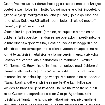
Gianni Vattimo tue iu referue Heideggerit “ajo që mbetet e krijojnë
poetët” sipas Holderlinit, thotë, “ajo që mbetet e krijojnë poetët: jo
gjithaq si ajo që stërzgjatet në kohë (“ruhet”), jo ajo që ruen dhe
ruhet sipas Deleuzes&Guattarit, por mbetet, si “ajo që mbetet”:
gjurmë, kujtesë, monument.
Vattimo kur flet për krijimin (ardhjen, në kuptimin e ardhjes së
bukës) e fjalës poetike mendon se me operacionin poetik mëtohet
të mbërrihet ajo gjyserrësina, Lichtung, nocion heideggerian që
lidh zdritjen me terratisjen, në të cilën e vërteta shfaqet jo ma në
formë të qartësisë metafizike, e cila me veprimin eroziv që koha
ushtron mbi veprën, atë e shndërron në monument (Vattimo.)
Për Norman O. Brown-in, krijimi i monumenteve madhështore si
piramidat dhe rrokaqiejt tregojnë se sa asht edhe veprimtaria
“ekonomike” po ashtu ikje nga vdekja. Monumentalen në poezinë
“Nana i bani rangët e shpisë e ra me fjetë” e kam krijue pas
vdekjes së nanës si tip psiko-social, në një mërzi të thellë, e cila
sipas Giacomo Leopardit që e citon Giorgio Agamben, asht
“dëshira për lumtuni, e lanun, në njëfarë mënyre, në gjendje të
kullueme” sepse nana asht aty, tu-bamja çtuebamësia] e saj asht