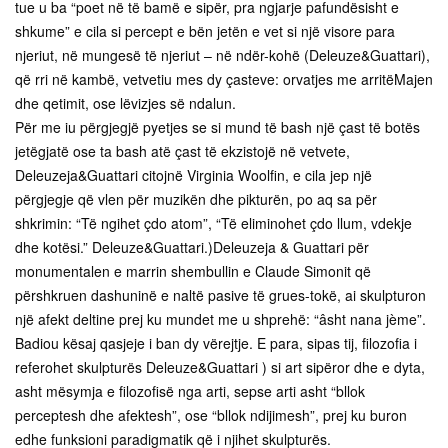
tue u ba “poet në të bamë e sipër, pra ngjarje pafundësisht e
shkume” e cila si percept e bën jetën e vet si një visore para
njeriut, në mungesë të njeriut – në ndër-kohë (Deleuze&Guattari),
që rri në kambë, vetvetiu mes dy çasteve: orvatjes me arritëMajen
dhe qetimit, ose lëvizjes së ndalun.
Për me iu përgjegjë pyetjes se si mund të bash një çast të botës
jetëgjatë ose ta bash atë çast të ekzistojë në vetvete,
Deleuzeja&Guattari citojnë Virginia Woolfin, e cila jep një
përgjegje që vlen për muzikën dhe pikturën, po aq sa për
shkrimin: “Të ngihet çdo atom”, “Të eliminohet çdo llum, vdekje
dhe kotësi.” Deleuze&Guattari.)Deleuzeja & Guattari për
monumentalen e marrin shembullin e Claude Simonit që
përshkruen dashuninë e naltë pasive të grues-tokë, ai skulpturon
një afekt deltine prej ku mundet me u shprehë: “âsht nana jème”.
Badiou kësaj qasjeje i ban dy vërejtje. E para, sipas tij, filozofia i
referohet skulpturës Deleuze&Guattari ) si art sipëror dhe e dyta,
asht mësymja e filozofisë nga arti, sepse arti asht “bllok
perceptesh dhe afektesh”, ose “bllok ndijimesh”, prej ku buron
edhe funksioni paradigmatik që i njihet skulpturës.