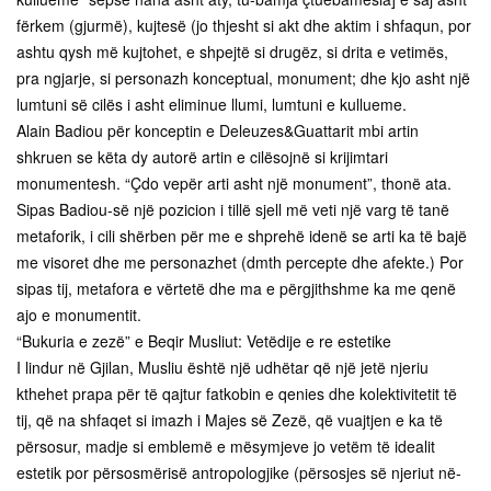
fërkem (gjurmë), kujtesë (jo thjesht si akt dhe aktim i shfaqun, por
ashtu qysh më kujtohet, e shpejtë si drugëz, si drita e vetimës,
pra ngjarje, si personazh konceptual, monument; dhe kjo asht një
lumtuni së cilës i asht eliminue llumi, lumtuni e kullueme.
Alain Badiou për konceptin e Deleuzes&Guattarit mbi artin
shkruen se këta dy autorë artin e cilësojnë si krijimtari
monumentesh. “Çdo vepër arti asht një monument”, thonë ata.
Sipas Badiou-së një pozicion i tillë sjell më veti një varg të tanë
metaforik, i cili shërben për me e shprehë idenë se arti ka të bajë
me visoret dhe me personazhet (dmth percepte dhe afekte.) Por
sipas tij, metafora e vërtetë dhe ma e përgjithshme ka me qenë
ajo e monumentit.
“Bukuria e zezë” e Beqir Musliut: Vetëdije e re estetike
I lindur në Gjilan, Musliu është një udhëtar që një jetë njeriu
kthehet prapa për të qajtur fatkobin e qenies dhe kolektivitetit të
tij, që na shfaqet si imazh i Majes së Zezë, që vuajtjen e ka të
përsosur, madje si emblemë e mësymjeve jo vetëm të idealit
estetik por përsosmërisë antropologjike (përsosjes së njeriut në-