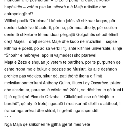
hapësirës – vetëm pse ka mësyrë atë Majë artistike dhe
antropologjike!?
Vëllimi poetik “Orfeiana” i këndon jetës së shkruar keqas, për
qenien kolektive të autorit, për ne, për mua dhe ty, për secilen
qenie të shkelur e të munduar përgajtë Golgothës së udhëtimit
drejt Majës – drejt seciles Majë dhe kudo në rruzullim – sepse
klithma e poetit, po aq sa verbi i tij, shtë klithmë universalë, si një
“Shoah” e hebrejve, apo ni vajmedet i shqiptarëve!
Maja e Zezë e shquan jo vetëm të bardhën, por të purpurtën që
është rroba më e bukur e poezisë së Musliut, ku ai e dëshiron
prehjen pas vdekjes, sikur që, pati thënë ikona e filmit
meksikanoamerikani Anthony Quinn, fitues i dy Oscarëve, piktor
dhe shkrimtar, para se të vdiste më 2001, se dëshironte që trupi i
tij të ngjitej në Pico de Orizaba – Citlaltépetl ose në “Majën e
bardhë”, që aty të tretej ngadalë i rreshkur në diellin e atdheut, i
rrahur nga erërat dhe shirat, i ngrënë nga shpendët.
* * *
Nga Maja që shikohen të gjitha gjërat mes vete