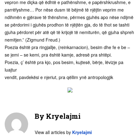
vepron me diçka që ëdhtë e pathënshme, e papërshkrushme, e
parrëfyshme… Por nëse dusm të bëjmë të njëjtin veprim me
ndihmën e gjërave të thënshme, përmes gjuhës apo nëse ndijmë
se përdorimi i gjuhës prodhon të njëjtën gja, do të thot se tashti
gjuha përdoret për atë që të krijojë të nemiturën, që gjuha shpreh
nemitjen.” (Zigmund Freud.)
Poezia është pra ringjallje, (reinkarnacion), besim dhe fe e be –
se jemi – se kemi, pra është kamje, adresë pra shtëpi.
Poezia, ç’ është pra kjo, pos besim, kujtesë, bërje, lëvizje pa
luajtur
vendit, pavdekësi e njeriut, pra qëllim ynë antropologjik
By
Kryelajmi
View all articles by
Kryelajmi