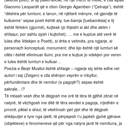
Giacomo Leopardit që e citon Giorgio Agamben (“Çelnaja”), është
“dëshira për lumtuni, e lanun, në njëfarë mënyre, në gjendje të
kullueme” sepse poeti është aty, tue-bamja [tuebamësia] e tij
është fërkèm (gjurmë), kujtesë (jo thjesht si akt dhe aktim i
shfaqur, por ashtu qysh i kujtohet), … me e kuptue atë verë të
lules dhe Vdekjen e Poetit), si drita e vetimës, pra ngjarje, si
personazh konceptual, monument; dhe kjo është një lumturi së
cilës i është eliminuar llumi, pra me e kujtue jo vdekjen por veren
e lules është lumturi e kulluar…
Poezia e Beqir Musliut është shfaqje – ngjarje siç ishte edhe vet
autori i saj (Zeigen) e cila shënjon veprën e mbyllur,
përfundimtare dhe të nemitur (e pagojë!?) sepse është
sakrale…!?
Të mbash vesh dhe të dëgjosh me orë të tëra të gjithë zërat në
natyrë, të vëzhgosh me ditë të tëra sendet e pagoja, rrjedhën e
prronit, piklat e shiut, të vështrosh yjet yjet dhe të dëgjosh
shkëputjet e tyre nga qielli, të përpiqesh t’u japësh gjuhë gjërave
(objekteve) e fenomeneve që për nga natyra janë të nemituna, ja