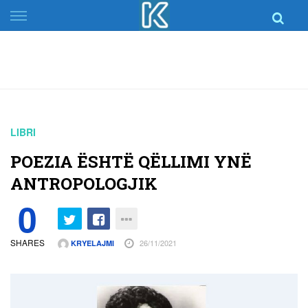
Skip
to
content
LIBRI
POEZIA ËSHTË QËLLIMI YNË
ANTROPOLOGJIK
0
SHARES
26/11/2021
KRYELAJMI