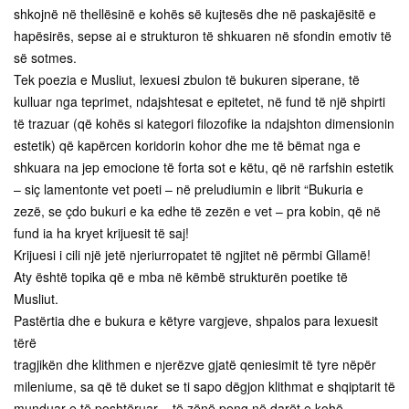
shkojnë në thellësinë e kohës së kujtesës dhe në paskajësitë e
hapësirës, sepse ai e strukturon të shkuaren në sfondin emotiv të
së sotmes.
Tek poezia e Musliut, lexuesi zbulon të bukuren siperane, të
kulluar nga teprimet, ndajshtesat e epitetet, në fund të një shpirti
të trazuar (që kohës si kategori filozofike ia ndajshton dimensionin
estetik) që kapërcen koridorin kohor dhe me të bëmat nga e
shkuara na jep emocione të forta sot e këtu, që në rarfshin estetik
– siç lamentonte vet poeti – në preludiumin e librit “Bukuria e
zezë, se çdo bukuri e ka edhe të zezën e vet – pra kobin, që në
fund ia ha kryet krijuesit të saj!
Krijuesi i cili një jetë njeriurropatet të ngjitet në përmbi Gllamë!
Aty është topika që e mba në këmbë strukturën poetike të
Musliut.
Pastërtia dhe e bukura e këtyre vargjeve, shpalos para lexuesit
tërë
tragjikën dhe klithmen e njerëzve gjatë qeniesimit të tyre nëpër
mileniume, sa që të duket se ti sapo dëgjon klithmat e shqiptarit të
munduar e të poshtëruar – të zënë peng në darët e kohë-