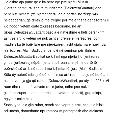
kjo është ajo punë që e ka bërë një jetë njeriu Musliu.
Gjërat e nemitura janë të mundshme (Deleuze&Guattari) dhe
bëhen të nimete (‘të njëmendëta’; që e përfshijnë zeigen-in
heideggerian, që dmth jo me tregue por me e thanë qenësoren) e
kjo ndodh vetëm gjatë zbulesës beqiriane, në art.
Sipas Deleuzes&Guattarit pasoja e natyrshme e këtij përshkrimi
asht se arti jo vetëm që nuk asht shprehje e njerëzores, por
madje s’ka të bajë fare me njerëzoren, asht gjaja ma e huej ndaj
njerëzores. Alain Badiouja tue folë në seminar për librin e
Deleuzes&Guattarit spikat se krijimi nga njeriu i jonjerëzores
çmosnjerëzores] nëpërmjet artit përban shenjën e qartë të
epërsisë së artit, në raport me krijimtaritë tjera (Alain Badiou).
Këta dy autorë mbrojnë qëndrimin se arti ruen, madje në botë arti
asht e vetmja gja që ruhet. (Deleuze&Guattari, po aty, fq. 203;) “Ai
ruan dhe ruhet në vetvete (quid juris), edhe pse nuk jeton ma
gjatë se suportet dhe materialet e veta (quid facti), gur, telajo,
ngjyrë kimike etj.)
Sipas tyne, ajo çka ruhet, sendi ose vepra e artit, asht një bllok
ndijimesh, domethanë një kompozim perceptesh dhe afektesh.