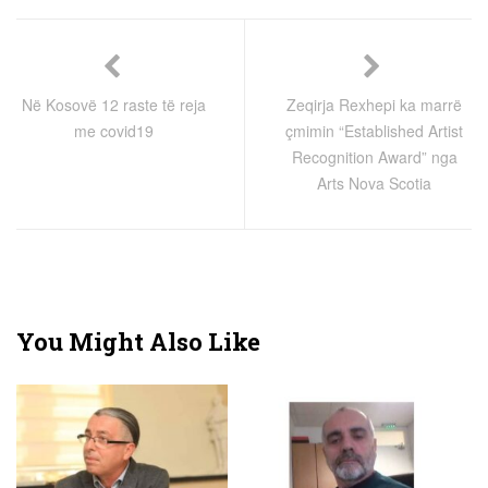
Në Kosovë 12 raste të reja
Zeqirja Rexhepi ka marrë
me covid19
çmimin “Established Artist
Recognition Award” nga
Arts Nova Scotia
You Might Also Like