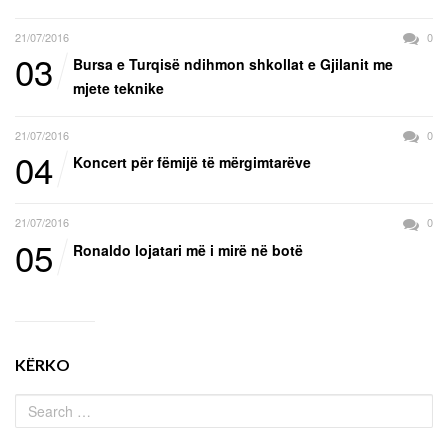
21/07/2016
0
03
Bursa e Turqisë ndihmon shkollat e Gjilanit me
mjete teknike
21/07/2016
0
04
Koncert për fëmijë të mërgimtarëve
21/07/2016
0
05
Ronaldo lojatari më i mirë në botë
KËRKO