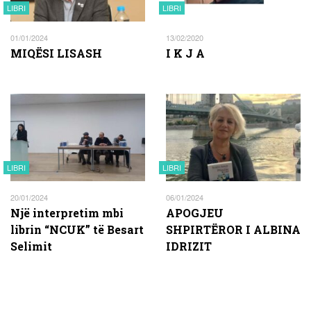
LIBRI
LIBRI
01/01/2024
13/02/2020
MIQËSI LISASH
I K J A
LIBRI
LIBRI
20/01/2024
06/01/2024
Një interpretim mbi
APOGJEU
librin “NCUK” të Besart
SHPIRTËROR I ALBINA
Selimit
IDRIZIT