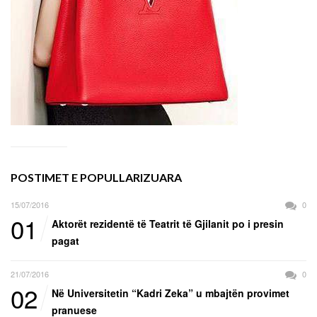
POSTIMET E POPULLARIZUARA
15/07/2016
0
01
Aktorët rezidentë të Teatrit të Gjilanit po i presin
pagat
21/07/2016
0
02
Në Universitetin “Kadri Zeka” u mbajtën provimet
pranuese