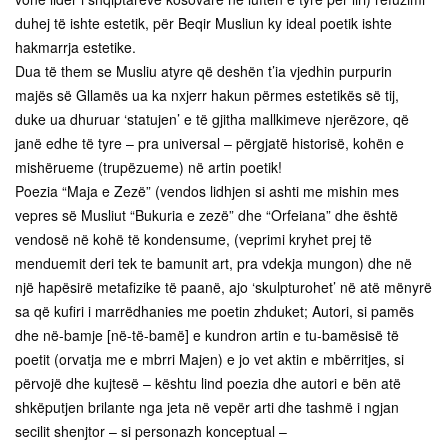
duhej të ishte estetik, për Beqir Musliun ky ideal poetik ishte
hakmarrja estetike.
Dua të them se Musliu atyre që deshën t’ia vjedhin purpurin
majës së Gllamës ua ka nxjerr hakun përmes estetikës së tij,
duke ua dhuruar ‘statujen’ e të gjitha mallkimeve njerëzore, që
janë edhe të tyre – pra universal – përgjatë historisë, kohën e
mishërueme (trupëzueme) në artin poetik!
Poezia “Maja e Zezë” (vendos lidhjen si ashti me mishin mes
vepres së Musliut “Bukuria e zezë” dhe “Orfeiana” dhe është
vendosë në kohë të kondensume, (veprimi kryhet prej të
menduemit deri tek te bamunit art, pra vdekja mungon) dhe në
një hapësirë metafizike të paanë, ajo ‘skulpturohet’ në atë mënyrë
sa që kufiri i marrëdhanies me poetin zhduket; Autori, si pamës
dhe në-bamje [në-të-bamë] e kundron artin e tu-bamësisë të
poetit (orvatja me e mbrri Majen) e jo vet aktin e mbërritjes, si
përvojë dhe kujtesë – kështu lind poezia dhe autori e bën atë
shkëputjen brilante nga jeta në vepër arti dhe tashmë i ngjan
secilit shenjtor – si personazh konceptual –