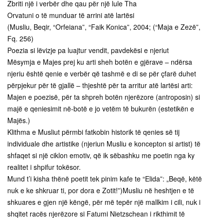
Zbriti një i verbër dhe qau për një lule Tha
Orvatuni o të munduar të arrini atë lartësi
(Musliu, Beqir, “Orfeiana”, “Faik Konica”, 2004; (“Maja e Zezë”,
Fq. 256)
Poezia si lëvizje pa luajtur vendit, pavdekësi e njeriut
Mësymja e Majes prej ku arti sheh botën e gjërave – ndërsa
njeriu është qenie e verbër që tashmë e di se për çfarë duhet
përpjekur për të gjallë – thjeshtë për ta arritur atë lartësi arti:
Majen e poezisë, për ta shpreh botën njerëzore (antroposin) si
majë e qeniesimit në-botë e jo vetëm të bukurën (estetikën e
Majës.)
Klithma e Musliut përmbi fatkobin historik të qenies së tij
individuale dhe artistike (njeriun Musliu e koncepton si artist) të
shfaqet si një ciklon emotiv, që ik sëbashku me poetin nga ky
realitet i shpifur tokësor.
Mund t’i kisha thënë poetit tek pinim kafe te “Elida”: „Beqë, këtë
nuk e ke shkruar ti, por dora e Zotit!”)Musliu në heshtjen e të
shkuares e gjen një këngë, për më tepër një mallkim i cili, nuk i
shqitet racës njerëzore si Fatumi Nietzschean i rikthimit të