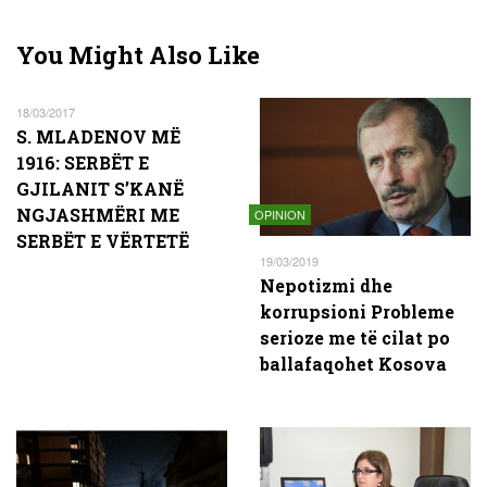
You Might Also Like
18/03/2017
S. MLADENOV MË
1916: SERBËT E
GJILANIT S’KANË
NGJASHMËRI ME
OPINION
SERBËT E VËRTETË
19/03/2019
Nepotizmi dhe
korrupsioni Probleme
serioze me të cilat po
ballafaqohet Kosova