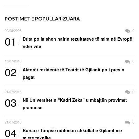
POSTIMET E POPULLARIZUARA
09/08/2026
0
01
Drita po ia sheh hairin rezultateve të mira në Evropë
ndër vite
15/07/2016
0
02
Aktorët rezidentë të Teatrit të Gjilanit po i presin
pagat
21/07/2016
0
03
Në Universitetin “Kadri Zeka” u mbajtën provimet
pranuese
21/07/2016
0
04
Bursa e Turqisë ndihmon shkollat e Gjilanit me
mjete teknike