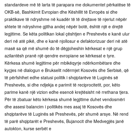
standardeve më të larta të parapara me dokumentet përkatëse të
OKB-së, Bashkimit Evropian dhe Këshillit të Evropës si dhe
praktikave të ndryshme në kuadër të të drejtave të njeriut nëpër
shtete të ndryshme gjitha andej nëpër botë, është një e drejtë
legjitime. Se këta politikan lokal çështjen e Preshevës e kanë ulur
deri në atë pikë, dhe e kanë njollosur e defaktorizuar deri në atë
masë sa që më shumë do të dëgjoheshin kërkesat e një grup
azilantësh pranë një qendre evropiane se kërkesat e tyre.
Kërkesa shumë legjitime për mbikëqyrje ndërkombëtare dhe
kyçjes në dialogun e Brukselit ndërmjet Kosovës dhe Serbisë, që
të përfshihet edhe statusi politik i shqiptarëve të Luginës së
Preshevës, si dhe ndjekja e parimit të reciprocitetit, por, këto
parime kanë një vizion edhe esencë krejtësisht në rrethana tjera.
Për të zbatuar këto kërkesa shumë legjitime duhet vendosmëri
dhe assesi balancim i politikës mes asaj të Kosovës dhe
shqiptarëve të Luginës së Preshevës, për shumë arsye. Në rend
të parë shqiptarët e Preshevës, Bujanocit dhe Medvegjës janë
autokton, kurse serbët e