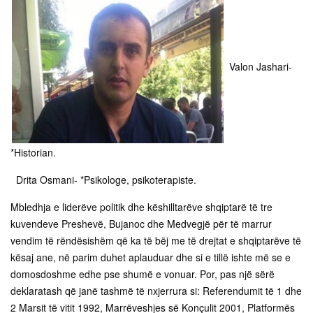
Valon Jashari-
*Historian.
Drita Osmani- *Psikologe, psikoterapiste.
Mbledhja e liderëve politik dhe këshilltarëve shqiptarë të tre
kuvendeve Preshevë, Bujanoc dhe Medvegjë për të marrur
vendim të rëndësishëm që ka të bëj me të drejtat e shqiptarëve të
kësaj ane, në parim duhet aplauduar dhe si e tillë ishte më se e
domosdoshme edhe pse shumë e vonuar. Por, pas një sërë
deklaratash që janë tashmë të nxjerrura si: Referendumit të 1 dhe
2 Marsit të vitit 1992, Marrëveshjes së Konçulit 2001, Platformës