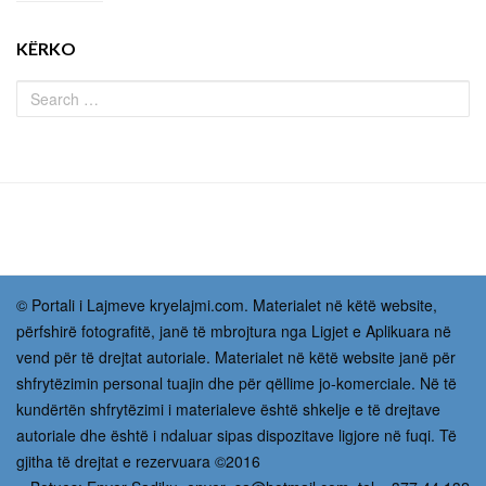
KËRKO
© Portali i Lajmeve kryelajmi.com. Materialet në këtë website,
përfshirë fotografitë, janë të mbrojtura nga Ligjet e Aplikuara në
vend për të drejtat autoriale. Materialet në këtë website janë për
shfrytëzimin personal tuajin dhe për qëllime jo-komerciale. Në të
kundërtën shfrytëzimi i materialeve është shkelje e të drejtave
autoriale dhe është i ndaluar sipas dispozitave ligjore në fuqi. Të
gjitha të drejtat e rezervuara ©2016