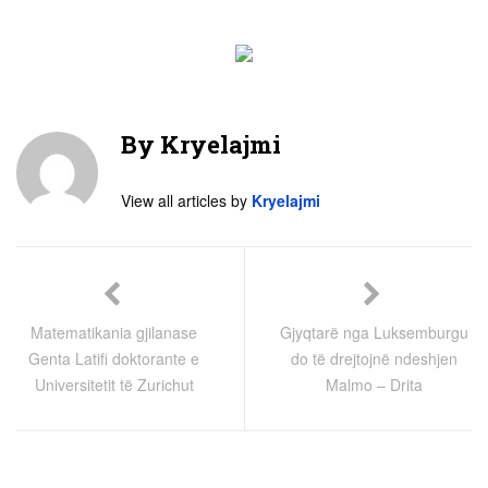
By
Kryelajmi
View all articles by
Kryelajmi
Matematikania gjilanase
Gjyqtarë nga Luksemburgu
Genta Latifi doktorante e
do të drejtojnë ndeshjen
Universitetit të Zurichut
Malmo – Drita