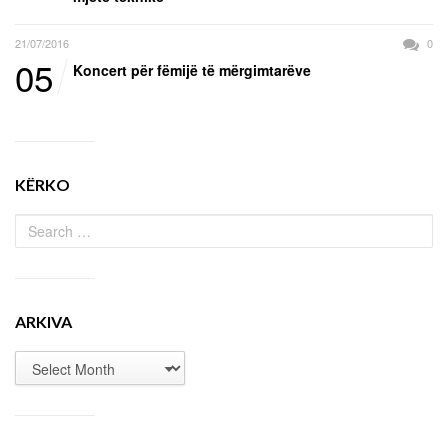
21/07/2016
0
05
Koncert për fëmijë të mërgimtarëve
KËRKO
ARKIVA