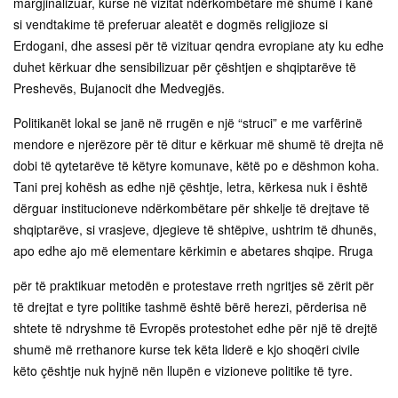
margjinalizuar, kurse në vizitat ndërkombëtare më shumë i kanë
si vendtakime të preferuar aleatët e dogmës religjioze si
Erdogani, dhe assesi për të vizituar qendra evropiane aty ku edhe
duhet kërkuar dhe sensibilizuar për çështjen e shqiptarëve të
Preshevës, Bujanocit dhe Medvegjës.
Politikanët lokal se janë në rrugën e një “struci” e me varfërinë
mendore e njerëzore për të ditur e kërkuar më shumë të drejta në
dobi të qytetarëve të këtyre komunave, këtë po e dëshmon koha.
Tani prej kohësh as edhe një çështje, letra, kërkesa nuk i është
dërguar institucioneve ndërkombëtare për shkelje të drejtave të
shqiptarëve, si vrasjeve, djegieve të shtëpive, ushtrim të dhunës,
apo edhe ajo më elementare kërkimin e abetares shqipe. Rruga
për të praktikuar metodën e protestave rreth ngritjes së zërit për
të drejtat e tyre politike tashmë është bërë herezi, përderisa në
shtete të ndryshme të Evropës protestohet edhe për një të drejtë
shumë më rrethanore kurse tek këta liderë e kjo shoqëri civile
këto çështje nuk hyjnë nën llupën e vizioneve politike të tyre.