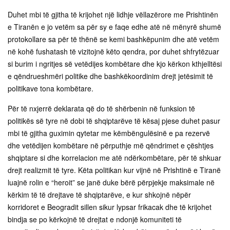
Duhet mbi të gjitha të krijohet një lidhje vëllazërore me Prishtinën
e Tiranën e jo vetëm sa për sy e faqe edhe atë në mënyrë shumë
protokollare sa për të thënë se kemi bashkëpunim dhe atë vetëm
në kohë fushatash të vizitojnë këto qendra, por duhet shfrytëzuar
si burim i ngritjes së vetëdijes kombëtare dhe kjo kërkon kthjelltësi
e qëndrueshmëri politike dhe bashkëkoordinim drejt jetësimit të
politikave tona kombëtare.
Për të nxjerrë deklarata që do të shërbenin në funksion të
politikës së tyre në dobi të shqiptarëve të kësaj pjese duhet pasur
mbi të gjitha guximin qytetar me këmbëngulësinë e pa rezervë
dhe vetëdijen kombëtare në përputhje më qëndrimet e çështjes
shqiptare si dhe korrelacion me atë ndërkombëtare, për të shkuar
drejt realizmit të tyre. Këta politikan kur vijnë në Prishtinë e Tiranë
luajnë rolin e “heroit” se janë duke bërë përpjekje maksimale në
kërkim të të drejtave të shqiptarëve, e kur shkojnë nëpër
korridoret e Beogradit sillen sikur lypsar frikacak dhe të krijohet
bindja se po kërkojnë të drejtat e ndonjë komuniteti të