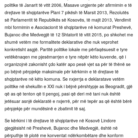
politike të Janarit të vitit 2006, Masave urgjente për afirmimin e të
drejtave të shqiptarëve Plani 7 pikësh të Marsit 2013, Rezolutës
së Parlamentit të Republikës së Kosovës, të majit 2013, Vendimit
mbi formimin e Asociacionit të shqiptarëve në komunat Preshevë,
Bujanoc dhe Medvegjë të 12 Shtatorit të vitit 2015, po shkohet me
shumë vetëm me formalitete deklarative dhe nuk veprohet
konkretisht asgjë. Partitë politike lokale me përfaqësuesit e tyre
vetëkënaqen me pjesëmarrjen e tyre nëpër këto kuvende, që i
organizojnë zakonisht çdo katër apo pesë vjet sa për të thënë se
po bëjnë përpjekje maksimale për kërkimin e të drejtave të
shqiptarëve në këto komuna. Se nxjerrja e deklaratave vetëm
politike në shekullin e XXI nuk i bëjnë përshtypje as Beogradit, gjë
që as që tenton që ti pengoj, pasi që deri më tani nuk është
jetësuar asnjë deklaratë e nxjerrë, për më tepër as që është bërë
përpjekje për mundësinë e zbatimit të saj.
Se kërkimi i të drejtave të shqiptarëve në Kosovë Lindore
gjegjësisht në Preshevë, Bujanoc dhe Medvegjë, është në
përputhje të plotë me konventat ndërkombëtare dhe konform