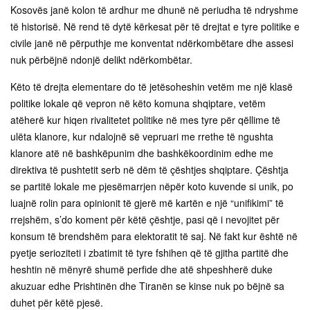
Kosovës janë kolon të ardhur me dhunë në periudha të ndryshme
të historisë. Në rend të dytë kërkesat për të drejtat e tyre politike e
civile janë në përputhje me konventat ndërkombëtare dhe assesi
nuk përbëjnë ndonjë delikt ndërkombëtar.
Këto të drejta elementare do të jetësoheshin vetëm me një klasë
politike lokale që vepron në këto komuna shqiptare, vetëm
atëherë kur hiqen rivalitetet politike në mes tyre për qëllime të
ulëta klanore, kur ndalojnë së vepruari me rrethe të ngushta
klanore atë në bashkëpunim dhe bashkëkoordinim edhe me
direktiva të pushtetit serb në dëm të çështjes shqiptare. Çështja
se partitë lokale me pjesëmarrjen nëpër koto kuvende si unik, po
luajnë rolin para opinionit të gjerë më kartën e një “unifikimi” të
rrejshëm, s’do koment për këtë çështje, pasi që i nevojitet për
konsum të brendshëm para elektoratit të saj. Në fakt kur është në
pyetje serioziteti i zbatimit të tyre fshihen që të gjitha partitë dhe
heshtin në mënyrë shumë perfide dhe atë shpeshherë duke
akuzuar edhe Prishtinën dhe Tiranën se kinse nuk po bëjnë sa
duhet për këtë pjesë.