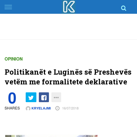
Skip
to
content
OPINION
Politikanët e Luginës së Preshevës
vetëm me formalitete deklarative
0
SHARES
16/07/2018
KRYELAJMI