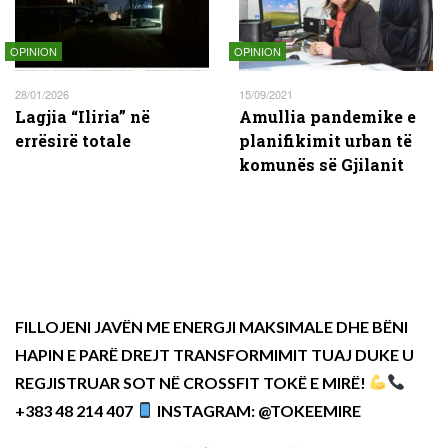
OPINION
OPINION
28/01/2026
15/09/2021
Lagjia “Iliria” në
Amullia pandemike e
errësirë totale
planifikimit urban të
komunës së Gjilanit
FILLOJENI JAVËN ME ENERGJI MAKSIMALE DHE BËNI
HAPIN E PARË DREJT TRANSFORMIMIT TUAJ DUKE U
REGJISTRUAR SOT NË CROSSFIT TOKË E MIRË!
+383 48 214 407
INSTAGRAM: @TOKEEMIRE