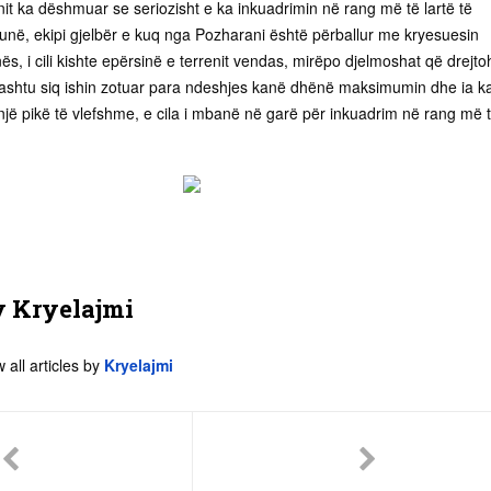
it ka dëshmuar se seriozisht e ka inkuadrimin në rang më të lartë të
tunë, ekipi gjelbër e kuq nga Pozharani është përballur me kryesuesin
inës, i cili kishte epërsinë e terrenit vendas, mirëpo djelmoshat që drejt
, ashtu siq ishin zotuar para ndeshjes kanë dhënë maksimumin dhe ia k
 një pikë të vlefshme, e cila i mbanë në garë për inkuadrim në rang më 
y
Kryelajmi
 all articles by
Kryelajmi