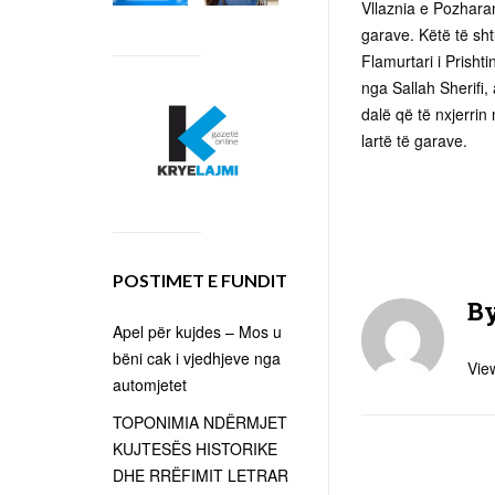
Vllaznia e Pozharan
garave. Këtë të sh
Flamurtari i Prisht
nga Sallah Sherifi
dalë që të nxjerrin
lartë të garave.
POSTIMET E FUNDIT
B
Apel për kujdes – Mos u
bëni cak i vjedhjeve nga
View
automjetet
TOPONIMIA NDËRMJET
KUJTESËS HISTORIKE
DHE RRËFIMIT LETRAR