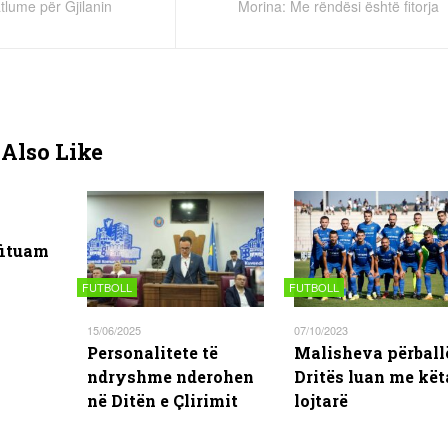
tlume për Gjilanin
Morina: Me rëndësi është fitorja
Also Like
m
fituam
FUTBOLL
FUTBOLL
15/06/2025
07/10/2023
Personalitete të
Malisheva përball
ndryshme nderohen
Dritës luan me kët
në Ditën e Çlirimit
lojtarë