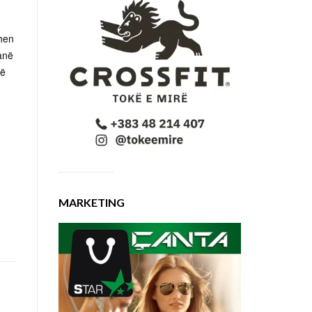
ohen
anë
të
MARKETING