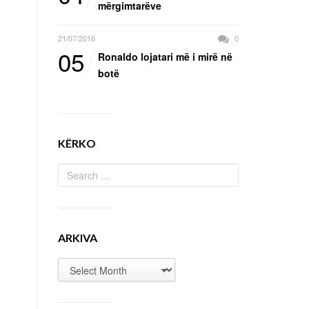
mërgimtarëve
21/07/2016
0
05
Ronaldo lojatari më i mirë në
botë
KËRKO
ARKIVA