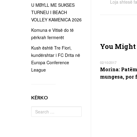
Loja shtesë fa
U MBYLL ME SUKSES
TURNEU I BEACH
VOLLEY KAMENICA 2026
Komuna e Vitisë do të
përkrah fermerët
You Might 
Kush është Tre Fiori,
kundërshtar i FC Drita në
Europa Conference
02/10/2017
Morina: Patë
League
mungesa, por 
KËRKO