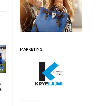
MARKETING
ë
a