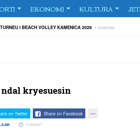
ORTI
EKONOMI
KULTURA
JE
 TURNEU I BEACH VOLLEY KAMENICA 2026
-
04/08/2026
 kundërshtar i FC Drita në Europa Conference League
-
04/08/2026
ë Dritën ndaj Tre Fiori
-
04/08/2026
rija Ramadanin
-
04/08/2026
 te dera e shtëpisë
-
03/08/2026
Islame në Gjilan organizoi pritje për bashkatdhetarët
-
03/08/2026
rita e Gjilani të luajnë nën dritën e reflektorëve
-
03/08/2026
 ndal kryesuesin
are on Twitter
Share on Facebook
11/03/2017
LAJMI