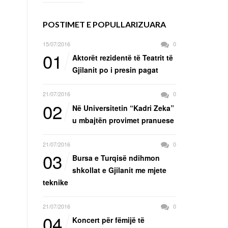
POSTIMET E POPULLARIZUARA
15/07/2016
0
01
Aktorët rezidentë të Teatrit të
Gjilanit po i presin pagat
21/07/2016
0
02
Në Universitetin “Kadri Zeka”
u mbajtën provimet pranuese
21/07/2016
0
03
Bursa e Turqisë ndihmon
shkollat e Gjilanit me mjete
teknike
21/07/2016
0
04
Koncert për fëmijë të