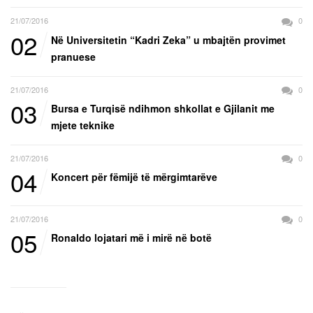
21/07/2016
0
02
Në Universitetin “Kadri Zeka” u mbajtën provimet
pranuese
21/07/2016
0
03
Bursa e Turqisë ndihmon shkollat e Gjilanit me
mjete teknike
21/07/2016
0
04
Koncert për fëmijë të mërgimtarëve
21/07/2016
0
05
Ronaldo lojatari më i mirë në botë