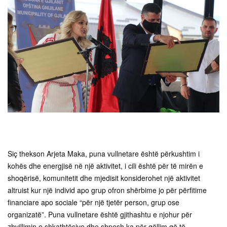
Siç thekson Arjeta Maka, puna vullnetare është përkushtim i
kohës dhe energjisë në një aktivitet, i cili është për të mirën e
shoqërisë, komunitetit dhe mjedisit konsiderohet një aktivitet
altruist kur një individ apo grup ofron shërbime jo për përfitime
financiare apo sociale “për një tjetër person, grup ose
organizatë”. Puna vullnetare është gjithashtu e njohur për
zhvillimin e shkathtësive dhe shpesh ka për qëllim që të