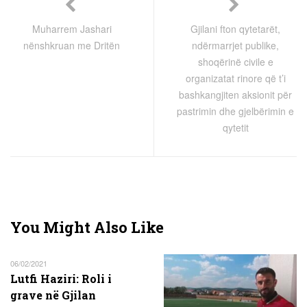
Muharrem Jashari
Gjilani fton qytetarët,
nënshkruan me Dritën
ndërmarrjet publike,
shoqërinë civile e
organizatat rinore që t’i
bashkangjiten aksionit për
pastrimin dhe gjelbërimin e
qytetit
You Might Also Like
06/02/2021
Lutfi Haziri: Roli i
grave në Gjilan