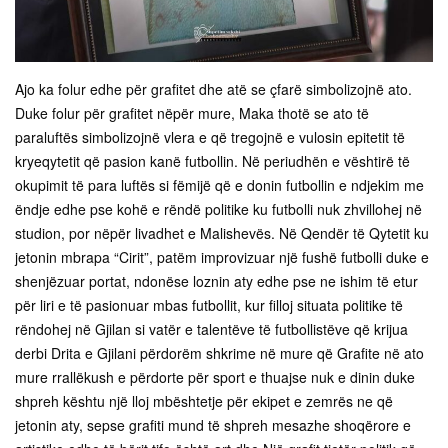
Ajo ka folur edhe për grafitet dhe atë se çfarë simbolizojnë ato.
Duke folur për grafitet nëpër mure, Maka thotë se ato të
paraluftës simbolizojnë vlera e që tregojnë e vulosin epitetit të
kryeqytetit që pasion kanë futbollin. Në periudhën e vështirë të
okupimit të para luftës si fëmijë që e donin futbollin e ndjekim me
ëndje edhe pse kohë e rëndë politike ku futbolli nuk zhvillohej në
studion, por nëpër livadhet e Malishevës. Në Qendër të Qytetit ku
jetonin mbrapa “Cirit”, patëm improvizuar një fushë futbolli duke e
shenjëzuar portat, ndonëse loznin aty edhe pse ne ishim të etur
për liri e të pasionuar mbas futbollit, kur filloj situata politike të
rëndohej në Gjilan si vatër e talentëve të futbollistëve që krijua
derbi Drita e Gjilani përdorëm shkrime në mure që Grafite në ato
mure rrallëkush e përdorte për sport e thuajse nuk e dinin duke
shpreh kështu një lloj mbështetje për ekipet e zemrës ne që
jetonin aty, sepse grafiti mund të shpreh mesazhe shoqërore e