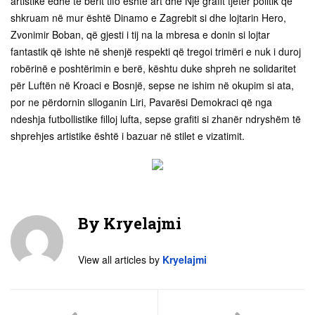
artistike edhe të bërit tifo është art dhe Një grafit tjetër politik që
shkruam në mur është Dinamo e Zagrebit si dhe lojtarin Hero,
Zvonimir Boban, që gjesti i tij na la mbresa e donin si lojtar
fantastik që ishte në shenjë respekti që tregoi trimëri e nuk i duroj
robërinë e poshtërimin e berë, kështu duke shpreh ne solidaritet
për Luftën në Kroaci e Bosnjë, sepse ne ishim në okupim si ata,
por ne përdornin slloganin Liri, Pavarësi Demokraci që nga
ndeshja futbollistike filloj lufta, sepse grafiti si zhanër ndryshëm të
shprehjes artistike është i bazuar në stilet e vizatimit.
By
Kryelajmi
View all articles by
Kryelajmi