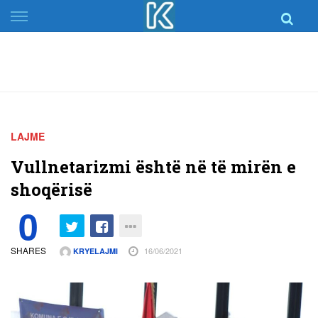
Skip
to
content
LAJME
Vullnetarizmi është në të mirën e
shoqërisë
0
SHARES
16/06/2021
KRYELAJMI