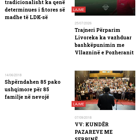
tradicionalisht ka qenë
determinues i fitores së
LAJME
madhe të LDK-së
25/07/2026
Trajneri Përparim
Livoreka ka vazhduar
bashkëpunimin me
Vllazninë e Pozheranit
14/06/2018
Shpërndahen 85 pako
ushqimore për 85
familje në nevojë
LAJME
07/09/2018
VV: KUNDËR
PAZAREVE ME
SERBINË