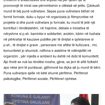
promovojë të mirat ose përmirësimin e cilësisë së jetës. Çdokush
mund të bëj punë vullnetare. Sepse puna vullnetare bëhet në
formë formale, duku u kyçur në organizata jo fitimprurëse në
projekte si dhe punë vullnetare jo formale, ku mund të jetë një
kontribut i rëndësishëm, në trajnime, debate e iniciativa të
ndryshme si p.sh. bamirësi e solidaritet, avokim, lobim në fushata
në përkrahje të kauzave publike për të drejtat e qytetareve si
p.sh., të drejtat e grave , personave me aftësi të kufizuara , rini,
komunitetet jo shumicë, ndihma e asistime të ndërsjellët në
organizim , për mjedis e ambient ku është në dobi të komunitetit.
Ajo thotë se nuk ka rëndësi mosha, gjinia, sa jeni të aftë fizikisht
apo nëse jeni të punësuar, gjithmonë ka diçka që ju mund të bëni.
Puna vullnetare sjelle në këtë shumë përfitime. Përfitimet
psikologjike, Përfitimet sociale, Përfitimet njohëse.