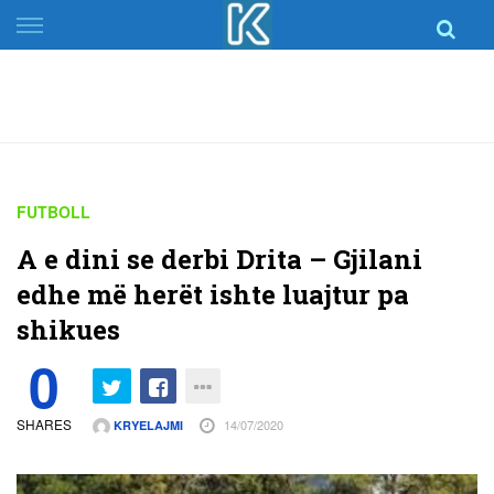
Skip
to
content
FUTBOLL
A e dini se derbi Drita – Gjilani
edhe më herët ishte luajtur pa
shikues
0
SHARES
14/07/2020
KRYELAJMI