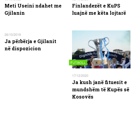
Meti Useini ndahet me
Finlandezët e KuPS
Gjilanin
luajnë me këta lojtarë
26/10/2019
Ja përbërja e Gjilanit
në dispozicion
FUTBOLL
17/12/2020
Ja kush janë fituesit e
mundshëm të Kupës së
Kosovës