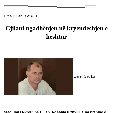
///////////////////////////////////////////////////////////////////////////////////////////
Drita-
Gjilani
1-2 (0:1)
Gjilani ngadhënjen në kryendeshjen e
heshtur
Enver Sadiku
Stadiumi i Qytetit në Gjilan. Ndeshja u zhvillua pa praninë e