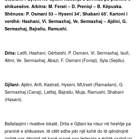
shikuesëve. Arbitra: M. Ferati – D. Preniqi – B. Këpuska.
Shënues: P. Osmani 53 – Hyseni 34’, Shabani 65’. Kartoni i
verdhë: Hashani, Vi. Sermaxhaj, Ve. Sermaxhaj – Ajdini, G.
Sermaxhaj, Bajraliu, Ramushi.
Drita:
Latifi, Hashani, Gërbeshi, P. Osmani, Vi. Sermaxhaj, Isufi,
Alimi, Ve. Sermaxhaj, Abazi, F. Osmani (Foniqi), Syla (Sejdiu).
Gjilani:
Ajdini, Arifi, Kastrati, Hyseni, MUrseli (Ramadani), G.
Sermaxhaj (Canaj), Latifaj, Bajraliu, Muja, Ramushi, Shabani
(Hasani).
Ballafaqimi i rivalëve lokalë, Drita e Gjilani ka nisur në heshtje pa
praninë e shikuesve, të cilët edhe për një kohë do të qëndrojnë
jashtë pas dënimit që kanë marrë nga federata e është vazhduar