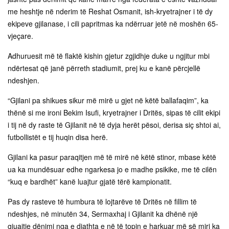
me heshtje në nderim të Reshat Osmanit, ish-kryetrajner i të dy
ekipeve gjilanase, i cili papritmas ka ndërruar jetë në moshën 65-
vjeçare.
Adhuruesit më të flaktë kishin gjetur zgjidhje duke u ngjitur mbi
ndërtesat që janë përreth stadiumit, prej ku e kanë përcjellë
ndeshjen.
“Gjilani pa shikues sikur më mirë u gjet në këtë ballafaqim”, ka
thënë si me ironi Bekim Isufi, kryetrajner i Dritës, sipas të cilit ekipi
i tij në dy raste të Gjilanit në të dyja herët pësoi, derisa siç shtoi ai,
futbollistët e tij huqin disa herë.
Gjilani ka pasur paraqitjen më të mirë në këtë stinor, mbase këtë
ua ka mundësuar edhe ngarkesa jo e madhe psikike, me të cilën
“kuq e bardhët” kanë luajtur gjatë tërë kampionatit.
Pas dy rasteve të humbura të lojtarëve të Dritës në fillim të
ndeshjes, në minutën 34, Sermaxhaj i Gjilanit ka dhënë një
gjuajtje dënimi nga e djathta e në të topin e harkuar më së miri ka