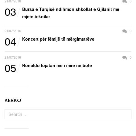
21/07/2016
0
03
Bursa e Turqisë ndihmon shkollat e Gjilanit me
mjete teknike
21/07/2016
0
04
Koncert për fëmijë të mërgimtarëve
21/07/2016
0
05
Ronaldo lojatari më i mirë në botë
KËRKO