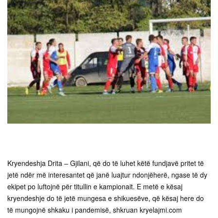
Kryendeshja Drita – Gjilani, që do të luhet këtë fundjavë pritet të
jetë ndër më interesantet që janë luajtur ndonjëherë, ngase të dy
ekipet po luftojnë për titullin e kampionait. E metë e kësaj
kryendeshje do të jetë mungesa e shikuesëve, që kësaj here do
të mungojnë shkaku i pandemisë, shkruan kryelajmi.com