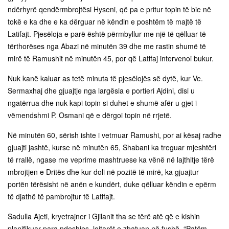
ndërhyrë qendërmbrojtësi Hyseni, që pa e pritur topin të bie në
tokë e ka dhe e ka dërguar në këndin e poshtëm të majtë të
Latifajt. Pjesëloja e parë është përmbyllur me një të qëlluar të
tërthorëses nga Abazi në minutën 39 dhe me rastin shumë të
mirë të Ramushit në minutën 45, por që Latifaj intervenoi bukur.
Nuk kanë kaluar as tetë minuta të pjesëlojës së dytë, kur Ve.
Sermaxhaj dhe gjuajtje nga largësia e portieri Ajdini, disi u
ngatërrua dhe nuk kapi topin si duhet e shumë afër u gjet i
vëmendshmi P. Osmani që e dërgoi topin në rrjetë.
Në minutën 60, sërish ishte i vetmuar Ramushi, por ai kësaj radhe
gjuajti jashtë, kurse në minutën 65, Shabani ka treguar mjeshtëri
të rrallë, ngase me veprime mashtruese ka vënë në lajthitje tërë
mbrojtjen e Dritës dhe kur doli në pozitë të mirë, ka gjuajtur
portën tërësisht në anën e kundërt, duke qëlluar këndin e epërm
të djathë të pambrojtur të Latifajt.
Sadulla Ajeti, kryetrajner i Gjilanit tha se tërë atë që e kishin
planifikuar para ndeshjes, lojtarët e zbatuan në fushë. “Patëm