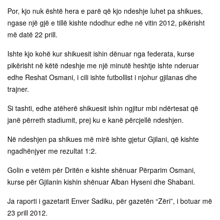
Por, kjo nuk është hera e parë që kjo ndeshje luhet pa shikues,
ngase një gjë e tillë kishte ndodhur edhe në vitin 2012, pikërisht
më datë 22 prill.
Ishte kjo kohë kur shikuesit ishin dënuar nga federata, kurse
pikërisht në këtë ndeshje me një minutë heshtje ishte nderuar
edhe Reshat Osmani, i cili ishte futbollist i njohur gjilanas dhe
trajner.
Si tashti, edhe atëherë shikuesit ishin ngjitur mbi ndërtesat që
janë përreth stadiumit, prej ku e kanë përcjellë ndeshjen.
Në ndeshjen pa shikues më mirë ishte gjetur Gjilani, që kishte
ngadhënjyer me rezultat 1:2.
Golin e vetëm për Dritën e kishte shënuar Përparim Osmani,
kurse për Gjilanin kishin shënuar Alban Hyseni dhe Shabani.
Ja raporti i gazetarit Enver Sadiku, për gazetën “Zëri”, i botuar më
23 prill 2012.