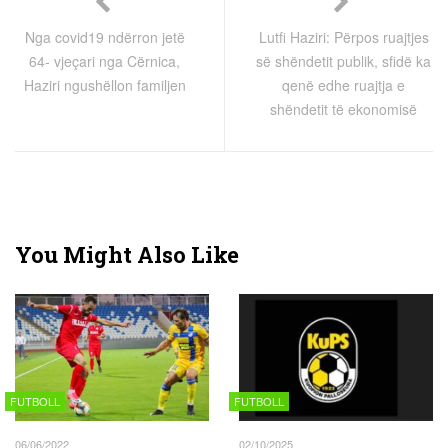
Nga covid19 ndërron jetë
Lutfi Haziri: Përpos ruajtjes
64- vjeçari nga Cërnica,
së shëndetit publik, sfidë ka
Haziri ngushëllon familjen
qenë edhe ruajtja e
shëndetit të ekonomisë
You Might Also Like
FUTBOLL
FUTBOLL
06/06/2022
02/10/2025