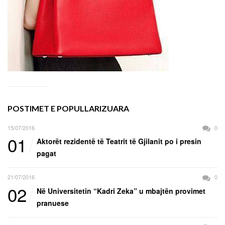
POSTIMET E POPULLARIZUARA
15/07/2016
0
01
Aktorët rezidentë të Teatrit të Gjilanit po i presin
pagat
21/07/2016
0
02
Në Universitetin “Kadri Zeka” u mbajtën provimet
pranuese