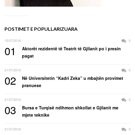
POSTIMET E POPULLARIZUARA
15/07/2016
0
01
Aktorët rezidentë të Teatrit të Gjilanit po i presin
pagat
21/07/2016
0
02
Në Universitetin “Kadri Zeka” u mbajtën provimet
pranuese
21/07/2016
0
03
Bursa e Turqisë ndihmon shkollat e Gjilanit me
mjete teknike
21/07/2016
0