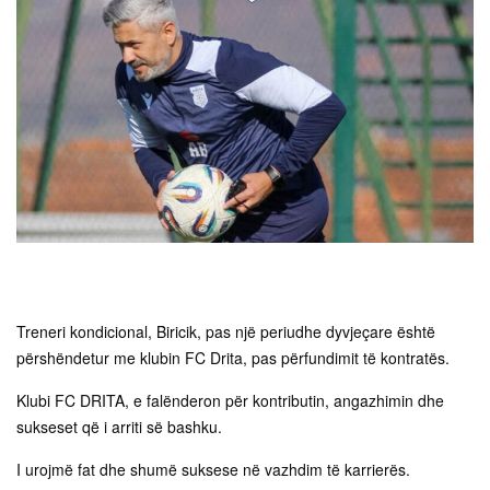
Treneri kondicional, Biricik, pas një periudhe dyvjeçare është
përshëndetur me klubin FC Drita, pas përfundimit të kontratës.
Klubi FC DRITA, e falënderon për kontributin, angazhimin dhe
sukseset që i arriti së bashku.
I urojmë fat dhe shumë suksese në vazhdim të karrierës.