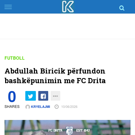
Skip
to
content
FUTBOLL
Abdullah Biricik përfundon
bashkëpunimin me FC Drita
0
SHARES
10/06/2026
KRYELAJMI