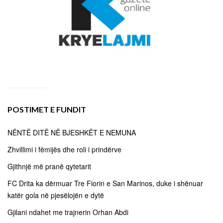
POSTIMET E FUNDIT
NËNTË DITË NË BJESHKËT E NEMUNA
Zhvillimi i fëmijës dhe roli i prindërve
Gjithnjë më pranë qytetarit
FC Drita ka dërmuar Tre Fiorin e San Marinos, duke i shënuar
katër gola në pjesëlojën e dytë
Gjilani ndahet me trajnerin Orhan Abdi