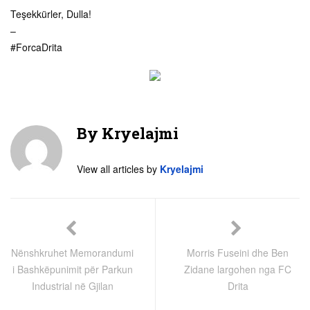
Teşekkürler, Dulla!
–
#ForcaDrita
By
Kryelajmi
View all articles by
Kryelajmi
Nënshkruhet Memorandumi
Morris Fuseini dhe Ben
i Bashkëpunimit për Parkun
Zidane largohen nga FC
Industrial në Gjilan
Drita