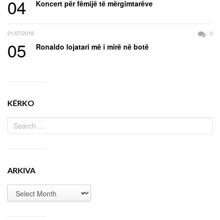
04
Koncert për fëmijë të mërgimtarëve
21/07/2016
0
05
Ronaldo lojatari më i mirë në botë
KËRKO
ARKIVA