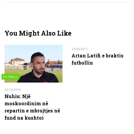
You Might Also Like
10/03/2017
Artan Latifi e braktis
futbollin
FUTBOLL
24/10/2019
Nuhiu: Një
moskoordinim në
repartin e mbrojtjes në
fund na kushtoi