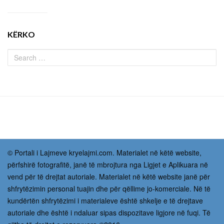
KËRKO
© Portali i Lajmeve kryelajmi.com. Materialet në këtë website,
përfshirë fotografitë, janë të mbrojtura nga Ligjet e Aplikuara në
vend për të drejtat autoriale. Materialet në këtë website janë për
shfrytëzimin personal tuajin dhe për qëllime jo-komerciale. Në të
kundërtën shfrytëzimi i materialeve është shkelje e të drejtave
autoriale dhe është i ndaluar sipas dispozitave ligjore në fuqi. Të