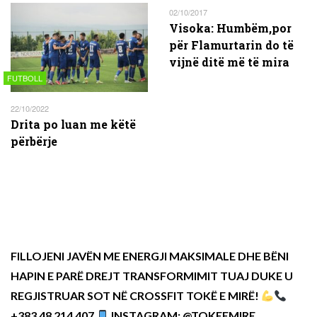
02/10/2017
Visoka: Humbëm,por
për Flamurtarin do të
vijnë ditë më të mira
FUTBOLL
22/10/2022
Drita po luan me këtë
përbërje
FILLOJENI JAVËN ME ENERGJI MAKSIMALE DHE BËNI
HAPIN E PARË DREJT TRANSFORMIMIT TUAJ DUKE U
REGJISTRUAR SOT NË CROSSFIT TOKË E MIRË!
+383 48 214 407
INSTAGRAM: @TOKEEMIRE