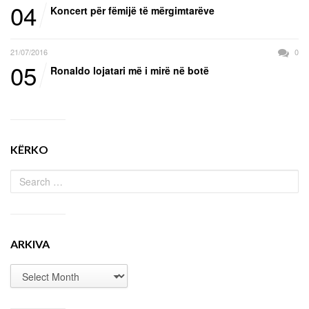
04
Koncert për fëmijë të mërgimtarëve
21/07/2016
0
05
Ronaldo lojatari më i mirë në botë
KËRKO
ARKIVA