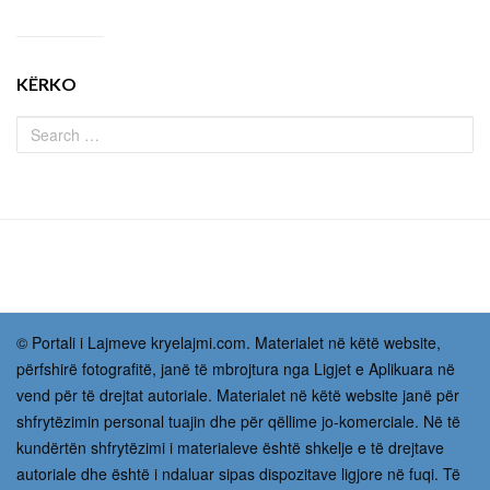
KËRKO
© Portali i Lajmeve kryelajmi.com. Materialet në këtë website,
përfshirë fotografitë, janë të mbrojtura nga Ligjet e Aplikuara në
vend për të drejtat autoriale. Materialet në këtë website janë për
shfrytëzimin personal tuajin dhe për qëllime jo-komerciale. Në të
kundërtën shfrytëzimi i materialeve është shkelje e të drejtave
autoriale dhe është i ndaluar sipas dispozitave ligjore në fuqi. Të