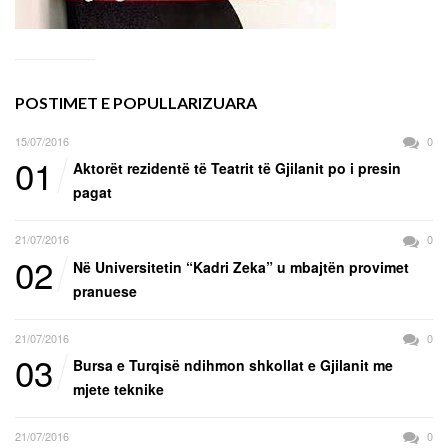
POSTIMET E POPULLARIZUARA
15/07/2016
0
01
Aktorët rezidentë të Teatrit të Gjilanit po i presin
pagat
21/07/2016
0
02
Në Universitetin “Kadri Zeka” u mbajtën provimet
pranuese
21/07/2016
0
03
Bursa e Turqisë ndihmon shkollat e Gjilanit me
mjete teknike
21/07/2016
0