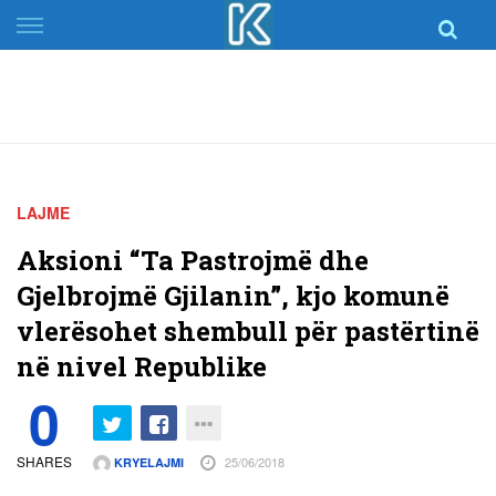
Skip
to
content
LAJME
Aksioni “Ta Pastrojmë dhe
Gjelbrojmë Gjilanin”, kjo komunë
vlerësohet shembull për pastërtinë
në nivel Republike
0
SHARES
25/06/2018
KRYELAJMI