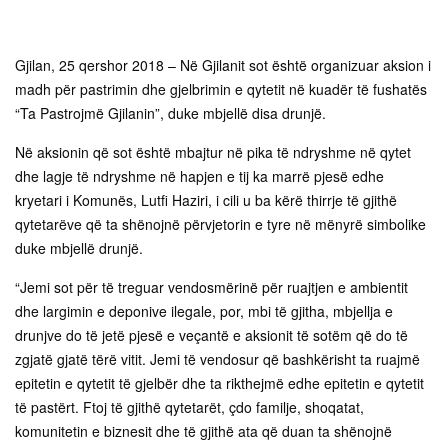
Gjilan, 25 qershor 2018 – Në Gjilanit sot është organizuar aksion i
madh për pastrimin dhe gjelbrimin e qytetit në kuadër të fushatës
“Ta Pastrojmë Gjilanin”, duke mbjellë disa drunjë.
Në aksionin që sot është mbajtur në pika të ndryshme në qytet
dhe lagje të ndryshme në hapjen e tij ka marrë pjesë edhe
kryetari i Komunës, Lutfi Haziri, i cili u ba kërë thirrje të gjithë
qytetarëve që ta shënojnë përvjetorin e tyre në mënyrë simbolike
duke mbjellë drunjë.
“Jemi sot për të treguar vendosmërinë për ruajtjen e ambientit
dhe largimin e deponive ilegale, por, mbi të gjitha, mbjellja e
drunjve do të jetë pjesë e veçantë e aksionit të sotëm që do të
zgjatë gjatë tërë vitit. Jemi të vendosur që bashkërisht ta ruajmë
epitetin e qytetit të gjelbër dhe ta rikthejmë edhe epitetin e qytetit
të pastërt. Ftoj të gjithë qytetarët, çdo familje, shoqatat,
komunitetin e biznesit dhe të gjithë ata që duan ta shënojnë