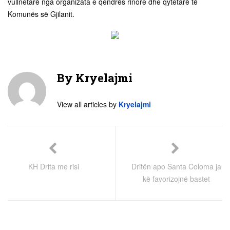
vullnetarë nga organizata e qendrës rinore dhe qytetarë të
Komunës së Gjilanit.
By
Kryelajmi
View all articles by
Kryelajmi
KH Drita me risi
Dritën apo Santa Coloma ja
kë favorizojnë bastet