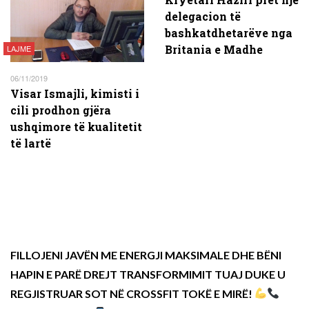
delegacion të
bashkatdhetarëve nga
Britania e Madhe
LAJME
06/11/2019
Visar Ismajli, kimisti i
cili prodhon gjëra
ushqimore të kualitetit
të lartë
FILLOJENI JAVËN ME ENERGJI MAKSIMALE DHE BËNI
HAPIN E PARË DREJT TRANSFORMIMIT TUAJ DUKE U
REGJISTRUAR SOT NË CROSSFIT TOKË E MIRË!