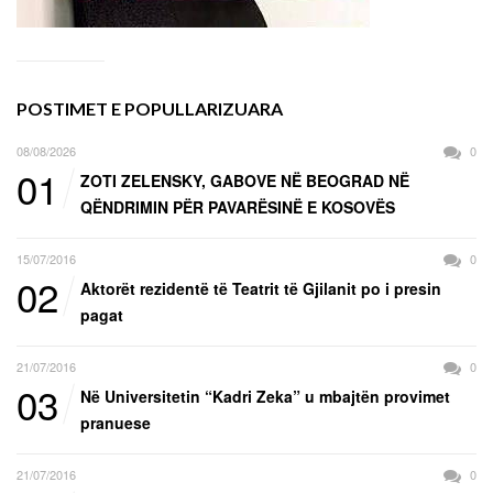
POSTIMET E POPULLARIZUARA
08/08/2026
0
01
ZOTI ZELENSKY, GABOVE NË BEOGRAD NË
QËNDRIMIN PËR PAVARËSINË E KOSOVËS
15/07/2016
0
02
Aktorët rezidentë të Teatrit të Gjilanit po i presin
pagat
21/07/2016
0
03
Në Universitetin “Kadri Zeka” u mbajtën provimet
pranuese
21/07/2016
0