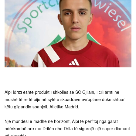
Alpi Idrizi është produkt i shkollës së SC Gjilani, i cili arriti në
moshë të re të bije në sytë e skuadrave evropiane duke shtuar
këtu gjigandin spanjoll, Atletiko Madrid.
Një mundësi e madhe në horizont, Alpi të përfitoj nga garat
ndërkombëtare me Dritën dhe Drita të sigurojë një super diamant
në skuadër.