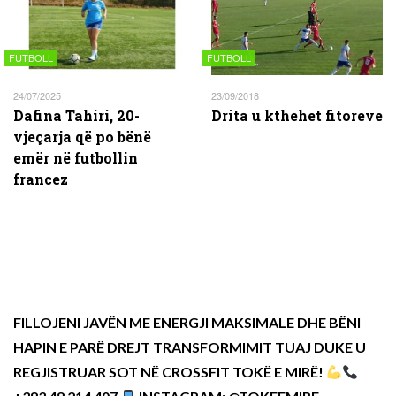
FUTBOLL
FUTBOLL
24/07/2025
23/09/2018
Dafina Tahiri, 20-
Drita u kthehet fitoreve
vjeçarja që po bënë
emër në futbollin
francez
FILLOJENI JAVËN ME ENERGJI MAKSIMALE DHE BËNI
HAPIN E PARË DREJT TRANSFORMIMIT TUAJ DUKE U
REGJISTRUAR SOT NË CROSSFIT TOKË E MIRË!