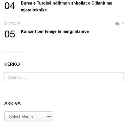
04
Bursa e Turqisë ndihmon shkollat e Gjilanit me
mjete teknike
21/07/2016
0
05
Koncert për fëmijë të mërgimtarëve
KËRKO
ARKIVA