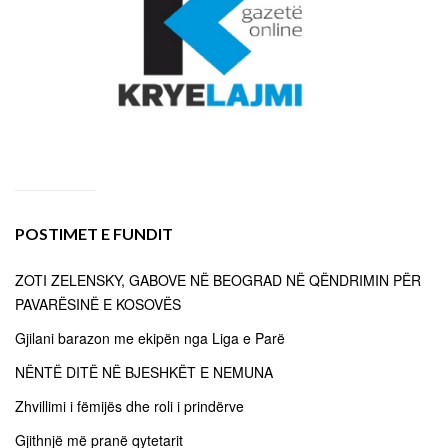
POSTIMET E FUNDIT
ZOTI ZELENSKY, GABOVE NË BEOGRAD NË QËNDRIMIN PËR
PAVARËSINË E KOSOVËS
Gjilani barazon me ekipën nga Liga e Parë
NËNTË DITË NË BJESHKËT E NEMUNA
Zhvillimi i fëmijës dhe roli i prindërve
Gjithnjë më pranë qytetarit