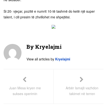
Si 20- vjeçar, pozitë e numrit 10-të tashmë do ketë një super
talent, i cili presim të zhvillohet me shpejtësi.
By
Kryelajmi
View all articles by
Kryelajmi
Juan Mesa kryen me
Arbër Ismajli vazhdon
sukses operimin
takimet në terren