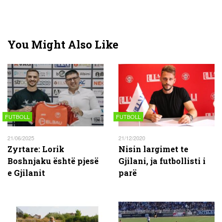
You Might Also Like
FUTBOLL
FUTBOLL
21/06/2025
21/12/2020
Zyrtare: Lorik
Nisin largimet te
Boshnjaku është pjesë
Gjilani, ja futbollisti i
e Gjilanit
parë