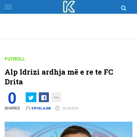
Skip
to
content
FUTBOLL
Alp Idrizi ardhja më e re te FC
Drita
0
SHARES
29/08/2025
KRYELAJMI