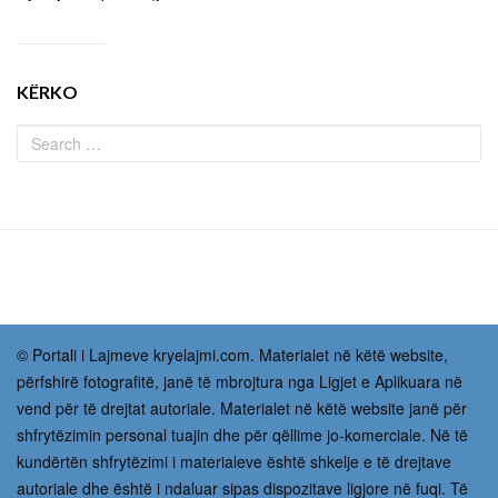
KËRKO
© Portali i Lajmeve kryelajmi.com. Materialet në këtë website,
përfshirë fotografitë, janë të mbrojtura nga Ligjet e Aplikuara në
vend për të drejtat autoriale. Materialet në këtë website janë për
shfrytëzimin personal tuajin dhe për qëllime jo-komerciale. Në të
kundërtën shfrytëzimi i materialeve është shkelje e të drejtave
autoriale dhe është i ndaluar sipas dispozitave ligjore në fuqi. Të