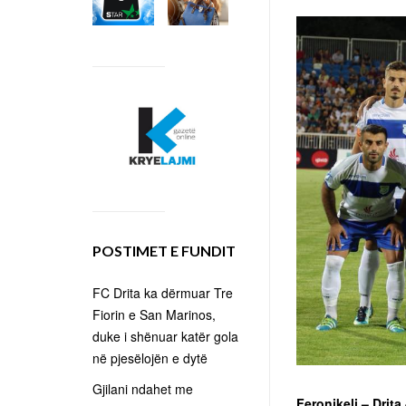
POSTIMET E FUNDIT
FC Drita ka dërmuar Tre
Fiorin e San Marinos,
duke i shënuar katër gola
në pjesëlojën e dytë
Gjilani ndahet me
Feronikeli – Drita