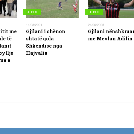
FUTBOLL
FUTBOLL
11/08/2021
21/06/2025
itit me
Gjilani i shënon
Gjilani nënshkrua
le të
shtatë gola
me Mevlan Adilin
ilanit
Shkëndisë nga
byllje
Hajvalia
me e