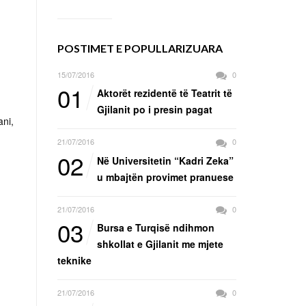
POSTIMET E POPULLARIZUARA
15/07/2016
0
01
Aktorët rezidentë të Teatrit të
Gjilanit po i presin pagat
ani,
21/07/2016
0
02
Në Universitetin “Kadri Zeka”
u mbajtën provimet pranuese
21/07/2016
0
03
Bursa e Turqisë ndihmon
shkollat e Gjilanit me mjete
teknike
21/07/2016
0