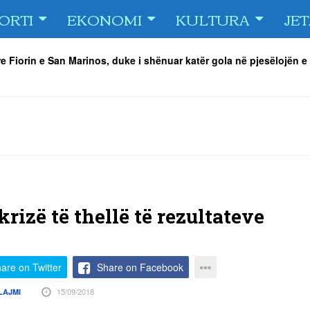
ORTI
EKONOMI
KULTURA
JE
e Fiorin e San Marinos, duke i shënuar katër gola në pjesëlojën e
jnerin Orhan Abdi
-
06/08/2026
r këta lojtarë
-
06/08/2026
acionin ndaj Tre Fiori
-
06/08/2026
rëson Dritën
-
06/08/2026
olici portofolin me dokumente dhe të holla
-
06/08/2026
 TURNEU I BEACH VOLLEY KAMENICA 2026
-
04/08/2026
krizë të thellë të rezultateve
are on Twitter
Share on Facebook
15/09/2018
LAJMI