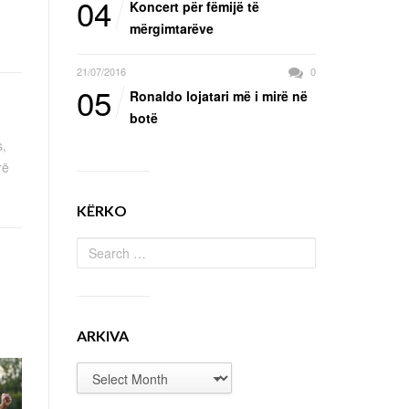
04
Koncert për fëmijë të
mërgimtarëve
21/07/2016
0
05
Ronaldo lojatari më i mirë në
botë
s,
rë
KËRKO
ARKIVA