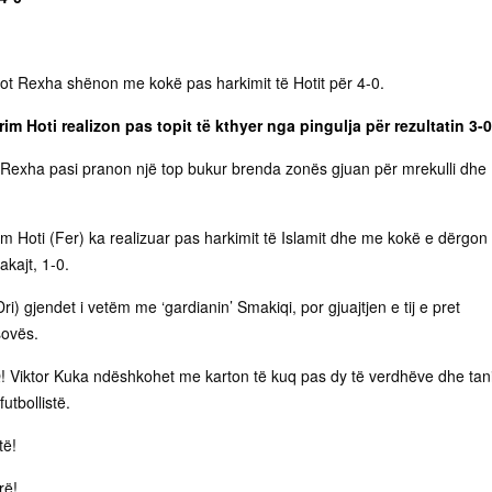
iot Rexha shënon me kokë pas harkimit të Hotit për 4-0.
m Hoti realizon pas topit të kthyer nga pingulja për rezultatin 3-0
t Rexha pasi pranon një top bukur brenda zonës gjuan për mrekulli dhe
m Hoti (Fer) ka realizuar pas harkimit të Islamit dhe me kokë e dërgon
akajt, 1-0.
ri) gjendet i vetëm me ‘gardianin’ Smakiqi, por gjuajtjen e tij e pret
sovës.
Viktor Kuka ndëshkohet me karton të kuq pas dy të verdhëve dhe tan
utbollistë.
të!
rë!