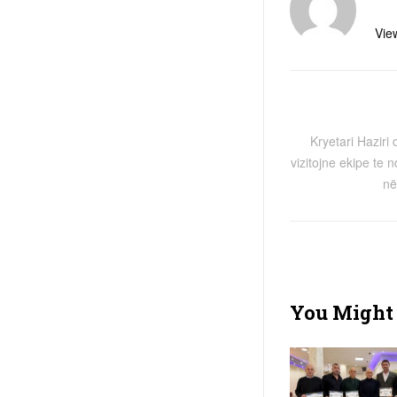
View
Kryetari Haziri 
vizitojne ekipe te 
në
You Might 