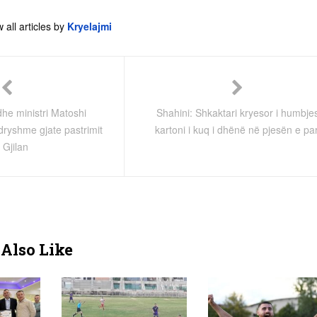
 all articles by
Kryelajmi
dhe ministri Matoshi
Shahini: Shkaktari kryesor i humbje
ndryshme gjate pastrimit
kartoni i kuq i dhënë në pjesën e pa
 Gjilan
Also Like