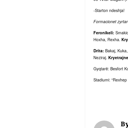
-Starton ndeshja!
Formacionet zyrtar
Feronikeli:
Smakiqi
Hoxha, Rexha.
Kry
Drita:
Bakaj, Kuka, 
Neziraj.
Kryetrajne
Gyqtarë: Besfort K
Stadiumi: “Rexhep
B