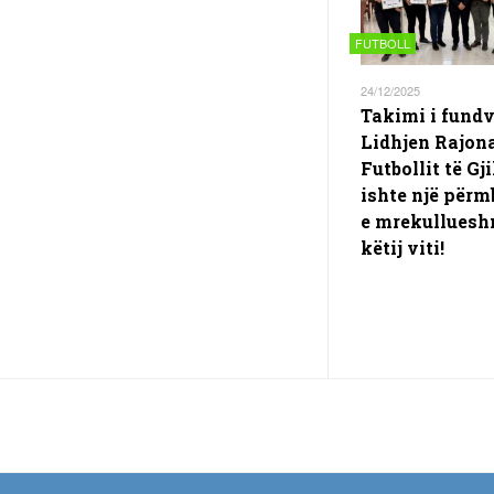
FUTBOLL
24/12/2025
Takimi i fundv
Lidhjen Rajona
Futbollit të Gj
ishte një përm
e mrekulluesh
këtij viti!