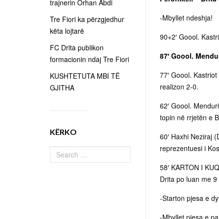
trajnerin Orhan Abdi
-Mbyllet ndeshja!
Tre Fiori ka përzgjedhur
këta lojtarë
90+2′ Goool. Kastr
FC Drita publikon
87′ Goool. Menduri
formacionin ndaj Tre Fiori
77′ Goool. Kastrio
KUSHTETUTA MBI TË
realizon 2-0.
GJITHA
62′ Goool. Menduri
topin në rrjetën e B
KËRKO
60′ Haxhi Neziraj (D
reprezentuesi i Ko
58′ KARTON I KUQ! 
Drita po luan me 9 f
-Starton pjesa e dy
-Mbyllet pjesa e pa