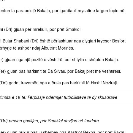
tenton ta parabolojë Bakajn, por ‘gardiani’ mysafir e largon topin në
 (Dri) gjuan për mrekulli, por pret Smakiqi.
Bujar Shabani (Dri) është përjashtuar nga gjyqtari kryesor Besfort
rhyrje të ashpër ndaj Albutrint Morinës.
Fer) gjuan nga një pozitë e vështirë, por shtylla e shëpton Bakajn.
er) gjuan pas harkimit të Da Silvas, por Bakaj pret me vështirësi.
 (Dri) godet traversën nga afërsia pas harkimit të Haxhi Nezirajt.
inuta e 19-të: Përplasje ndërmjet futbollistëve të dy skuadrave
 (Dri) provon goditjen, por Smakiqi devijon në fundore.
Fer) gjuan bukur pasi u shërbey nga Kastriot Rexha, por pret Bakaj.