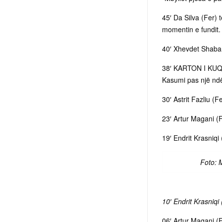
45′ Da Silva (Fer) 
momentin e fundit.
40′ Xhevdet Shabani
38′ KARTON I KUQ! 
Kasumi pas një ndë
30′ Astrit Fazliu (
23′ Artur Magani (F
19′ Endrit Krasniqi
Foto: M
10′ Endrit Krasniqi
06′ Artur Magani (