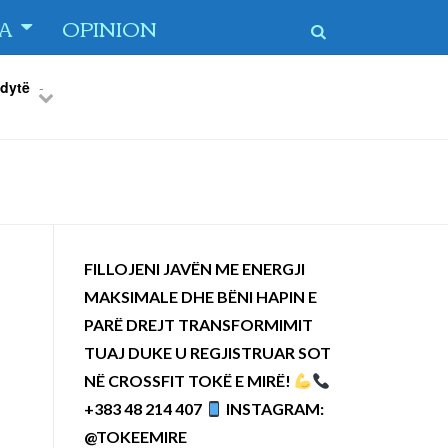
TA
OPINION
 dytë
-
Previous
Next
FILLOJENI JAVËN ME ENERGJI
MAKSIMALE DHE BËNI HAPIN E
PARË DREJT TRANSFORMIMIT
TUAJ DUKE U REGJISTRUAR SOT
NË CROSSFIT TOKË E MIRË!
+383 48 214 407
INSTAGRAM:
@TOKEEMIRE