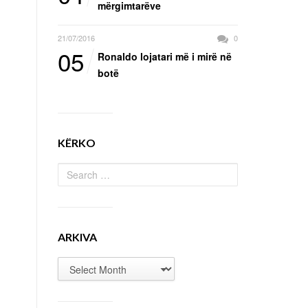
mërgimtarëve
21/07/2016
0
05
Ronaldo lojatari më i mirë në
botë
KËRKO
ARKIVA