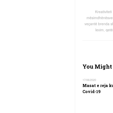
Kreativitet
mësimdhënësve t
veçantë brenda sh
lexim, qetë
You Might 
17/06/2020
Masat e reja k
Covid-19