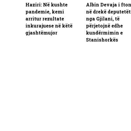
Haziri: Në kushte
Albin Devaja i fto
pandemie, kemi
në drekë deputetët
arritur rezultate
nga Gjilani, të
inkurajuese në këtë
përjetojnë edhe
gjashtëmujor
kundërmimin e
Stanishorkës