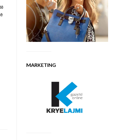
të
jë
MARKETING