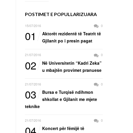
n
POSTIMET E POPULLARIZUARA
15/07/2016
0
01
Aktorët rezidentë të Teatrit të
Gjilanit po i presin pagat
21/07/2016
0
02
Në Universitetin “Kadri Zeka”
u mbajtën provimet pranuese
21/07/2016
0
03
Bursa e Turqisë ndihmon
shkollat e Gjilanit me mjete
teknike
21/07/2016
0
04
Koncert për fëmijë të