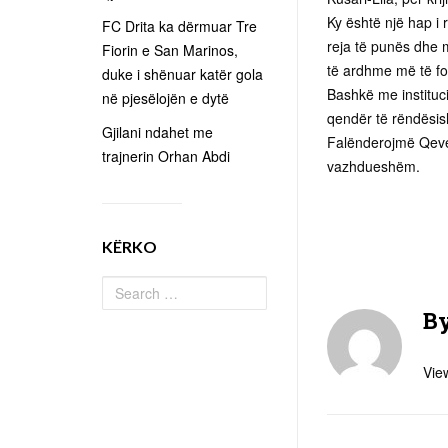
Ky është një hap i r
FC Drita ka dërmuar Tre
reja të punës dhe m
Fiorin e San Marinos,
të ardhme më të for
duke i shënuar katër gola
Bashkë me instituc
në pjesëlojën e dytë
qendër të rëndësish
Gjilani ndahet me
Falënderojmë Qeve
trajnerin Orhan Abdi
vazhdueshëm.
KËRKO
B
View