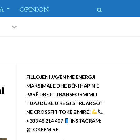
TA
OPINION
Previous
Next
 dytë
-
FILLOJENI JAVËN ME ENERGJI
MAKSIMALE DHE BËNI HAPIN E
al
PARË DREJT TRANSFORMIMIT
TUAJ DUKE U REGJISTRUAR SOT
NË CROSSFIT TOKË E MIRË!
+383 48 214 407
INSTAGRAM:
@TOKEEMIRE