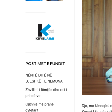
POSTIMET E FUNDIT
NËNTË DITË NË
BJESHKËT E NEMUNA
Zhvillimi i fëmijës dhe roli i
prindërve
Gjithnjë më pranë
Dje, me kënaqësi
qytetarit
Kusari-Lila, për kri