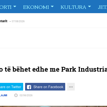
ORTI
EKONOMI
KULTURA
JE
tarit
-
07/08/2026
e Fiorin e San Marinos, duke i shënuar katër gola në pjesëlojën e
jnerin Orhan Abdi
-
06/08/2026
r këta lojtarë
-
06/08/2026
acionin ndaj Tre Fiori
-
06/08/2026
rëson Dritën
-
06/08/2026
olici portofolin me dokumente dhe të holla
-
06/08/2026
do të bëhet edhe me Park Industri
are on Twitter
Share on Facebook
02/06/2026
LAJMI