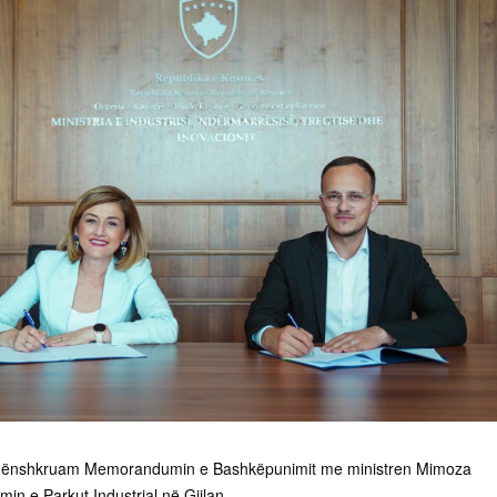
 nënshkruam Memorandumin e Bashkëpunimit me ministren Mimoza
jimin e Parkut Industrial në Gjilan.