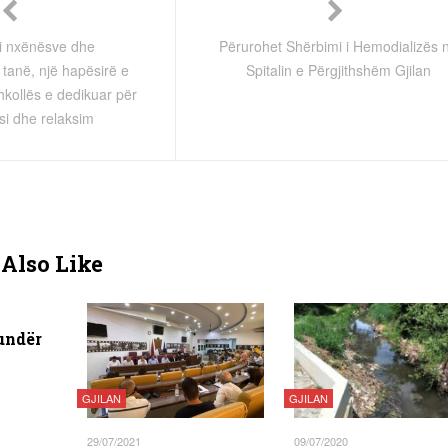
i i nxënësve dhe
Përurohet Shërbimi i Hemodializës 
anë, një hapësirë e
Spitalin e Përgjithshëm Gjilan
kollës e dedikuar për
si dhe relaksim
Also Like
undër
GJILAN
GJILAN
29/07/2021
09/07/2020