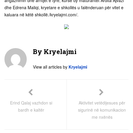
angazhimin dhe arritjet e tyre, kurse dy maturantet Ardita Ajvazi
dhe Edrena Maliqi, kryetare e shkollës u falënderuan për vitet e
kaluara në këtë shkollë./kryelajmi.com/.
By
Kryelajmi
View all articles by
Kryelajmi
Erind Qalaj vazhdon si
Aktivitet vetëdijesues për
bardh e kaltër
sigurinë në komunikacion
me nxënës