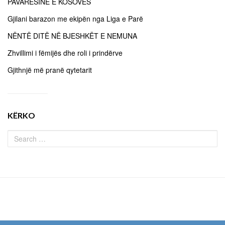
PAVARËSINË E KOSOVËS
Gjilani barazon me ekipën nga Liga e Parë
NËNTË DITË NË BJESHKËT E NEMUNA
Zhvillimi i fëmijës dhe roli i prindërve
Gjithnjë më pranë qytetarit
KËRKO