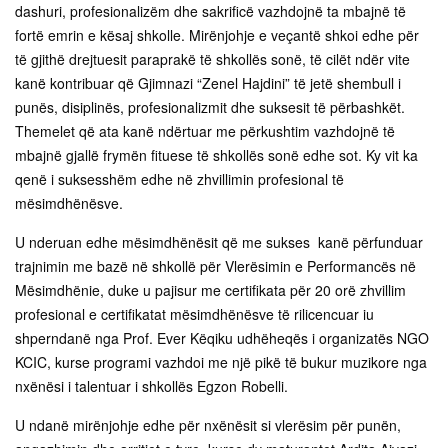
dashuri, profesionalizëm dhe sakrificë vazhdojnë ta mbajnë të
fortë emrin e kësaj shkolle. Mirënjohje e veçantë shkoi edhe për
të gjithë drejtuesit paraprakë të shkollës sonë, të cilët ndër vite
kanë kontribuar që Gjimnazi “Zenel Hajdini” të jetë shembull i
punës, disiplinës, profesionalizmit dhe suksesit të përbashkët.
Themelet që ata kanë ndërtuar me përkushtim vazhdojnë të
mbajnë gjallë frymën fituese të shkollës sonë edhe sot. Ky vit ka
qenë i suksesshëm edhe në zhvillimin profesional të
mësimdhënësve.
U nderuan edhe mësimdhënësit që me sukses kanë përfunduar
trajnimin me bazë në shkollë për Vlerësimin e Performancës në
Mësimdhënie, duke u pajisur me certifikata për 20 orë zhvillim
profesional e certifikatat mësimdhënësve të rilicencuar iu
shperndanë nga Prof. Ever Këqiku udhëheqës i organizatës NGO
KCIC, kurse programi vazhdoi me një pikë të bukur muzikore nga
nxënësi i talentuar i shkollës Egzon Robelli.
U ndanë mirënjohje edhe për nxënësit si vlerësim për punën,