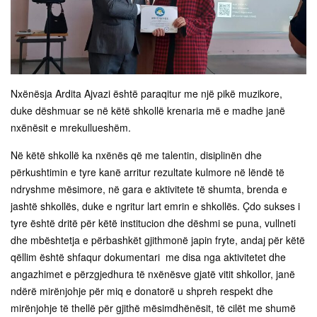
Nxënësja Ardita Ajvazi është paraqitur me një pikë muzikore,
duke dëshmuar se në këtë shkollë krenaria më e madhe janë
nxënësit e mrekullueshëm.
Në këtë shkollë ka nxënës që me talentin, disiplinën dhe
përkushtimin e tyre kanë arritur rezultate kulmore në lëndë të
ndryshme mësimore, në gara e aktivitete të shumta, brenda e
jashtë shkollës, duke e ngritur lart emrin e shkollës. Çdo sukses i
tyre është dritë për këtë institucion dhe dëshmi se puna, vullneti
dhe mbështetja e përbashkët gjithmonë japin fryte, andaj për këtë
qëllim është shfaqur dokumentari me disa nga aktivitetet dhe
angazhimet e përzgjedhura të nxënësve gjatë vitit shkollor, janë
ndërë mirënjohje për miq e donatorë u shpreh respekt dhe
mirënjohje të thellë për gjithë mësimdhënësit, të cilët me shumë