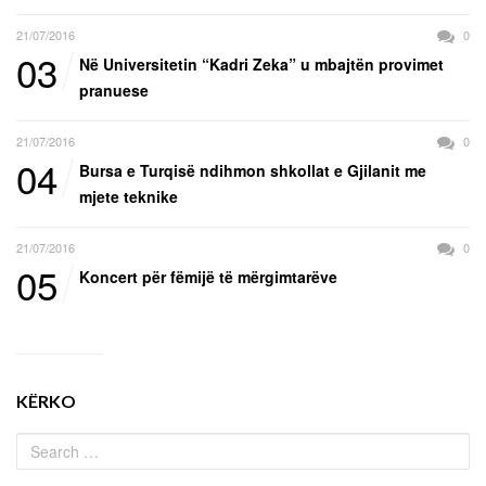
21/07/2016
0
03
Në Universitetin “Kadri Zeka” u mbajtën provimet
pranuese
21/07/2016
0
04
Bursa e Turqisë ndihmon shkollat e Gjilanit me
mjete teknike
21/07/2016
0
05
Koncert për fëmijë të mërgimtarëve
KËRKO