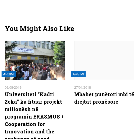
You Might Also Like
ARSIMI
ARSIMI
06/08/2019
27/01/2018
Universiteti ‘’Kadri
Mbahet punëtori mbi të
Zeka’’ ka fituar projekt
drejtat pronësore
milionësh në
programin ERASMUS +
Cooperation for
Innovation and the
exchange of good