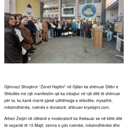
Gjimnazi Shoqëror “Zenel Hajdini” në Gjilan ka shënuar Ditën e
Shkollës me një manifestim që ka mbajtur në një ditë të shënuar
për ta, ku kanë marrë pjesë udhëheqja e shkollës, mysafirë,
mësimdhënës, nxënës e donatorë, shkruan kryelajmi.com.
Arben Zeqiri në cilësinë e moderatorit ka theksuar se në këtë ditë
të veçantë të 15 Majit, zemra e çdo nxënësi, mësimdhënësi dhe