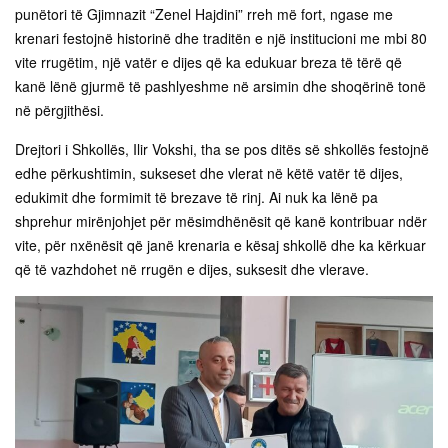
punëtori të Gjimnazit “Zenel Hajdini” rreh më fort, ngase me
krenari festojnë historinë dhe traditën e një institucioni me mbi 80
vite rrugëtim, një vatër e dijes që ka edukuar breza të tërë që
kanë lënë gjurmë të pashlyeshme në arsimin dhe shoqërinë tonë
në përgjithësi.
Drejtori i Shkollës, Ilir Vokshi, tha se pos ditës së shkollës festojnë
edhe përkushtimin, sukseset dhe vlerat në këtë vatër të dijes,
edukimit dhe formimit të brezave të rinj. Ai nuk ka lënë pa
shprehur mirënjohjet për mësimdhënësit që kanë kontribuar ndër
vite, për nxënësit që janë krenaria e kësaj shkollë dhe ka kërkuar
që të vazhdohet në rrugën e dijes, suksesit dhe vlerave.