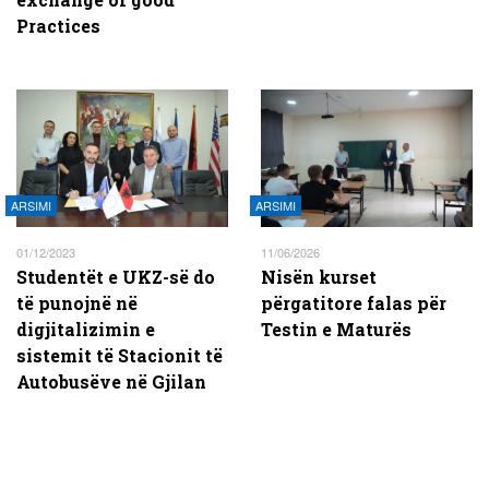
Practices
ARSIMI
ARSIMI
01/12/2023
11/06/2026
Studentët e UKZ-së do
Nisën kurset
të punojnë në
përgatitore falas për
digjitalizimin e
Testin e Maturës
sistemit të Stacionit të
Autobusëve në Gjilan