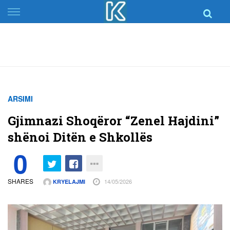
Skip
to
content
ARSIMI
Gjimnazi Shoqëror “Zenel Hajdini”
shënoi Ditën e Shkollës
0
SHARES
14/05/2026
KRYELAJMI