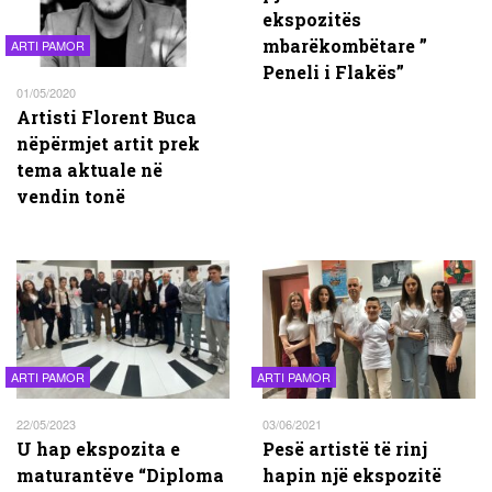
ekspozitës
mbarëkombëtare ”
ARTI PAMOR
Peneli i Flakës”
01/05/2020
Artisti Florent Buca
nëpërmjet artit prek
tema aktuale në
vendin tonë
ARTI PAMOR
ARTI PAMOR
22/05/2023
03/06/2021
U hap ekspozita e
Pesë artistë të rinj
maturantëve “Diploma
hapin një ekspozitë