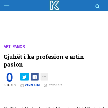
Skip
to
content
ARTI PAMOR
Gjuhët i ka profesion e artin
pasion
0
SHARES
07/05/2017
KRYELAJMI