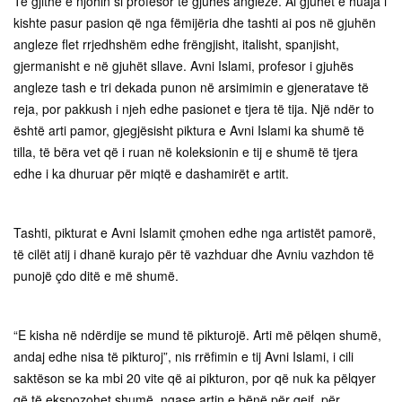
Të gjithë e njohin si profesor të gjuhës angleze. Ai gjuhët e huaja i
kishte pasur pasion që nga fëmijëria dhe tashti ai pos në gjuhën
angleze flet rrjedhshëm edhe frëngjisht, italisht, spanjisht,
gjermanisht e në gjuhët sllave. Avni Islami, profesor i gjuhës
angleze tash e tri dekada punon në arsimimin e gjeneratave të
reja, por pakkush i njeh edhe pasionet e tjera të tija. Një ndër to
është arti pamor, gjegjësisht piktura e Avni Islami ka shumë të
tilla, të bëra vet që i ruan në koleksionin e tij e shumë të tjera
edhe i ka dhuruar për miqtë e dashamirët e artit.
Tashti, pikturat e Avni Islamit çmohen edhe nga artistët pamorë,
të cilët atij i dhanë kurajo për të vazhduar dhe Avniu vazhdon të
punojë çdo ditë e më shumë.
“E kisha në ndërdije se mund të pikturojë. Arti më pëlqen shumë,
andaj edhe nisa të pikturoj”, nis rrëfimin e tij Avni Islami, i cili
saktëson se ka mbi 20 vite që ai pikturon, por që nuk ka pëlqyer
që të ekspozohet shumë, ngase artin e bënë për qejf, për