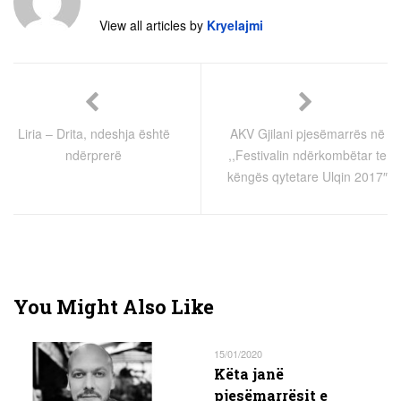
View all articles by
Kryelajmi
Liria – Drita, ndeshja është
AKV Gjilani pjesëmarrës në
ndërprerë
,,Festivalin ndërkombëtar te
këngës qytetare Ulqin 2017″
You Might Also Like
15/01/2020
Këta janë
pjesëmarrësit e