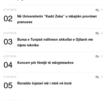
21/07/2016
0
02
Në Universitetin “Kadri Zeka” u mbajtën provimet
pranuese
21/07/2016
0
03
Bursa e Turqisë ndihmon shkollat e Gjilanit me
mjete teknike
21/07/2016
0
04
Koncert për fëmijë të mërgimtarëve
21/07/2016
0
05
Ronaldo lojatari më i mirë në botë