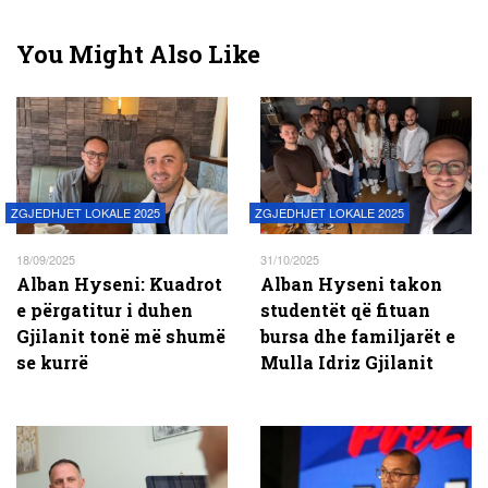
You Might Also Like
ZGJEDHJET LOKALE 2025
ZGJEDHJET LOKALE 2025
18/09/2025
31/10/2025
Alban Hyseni: Kuadrot
Alban Hyseni takon
e përgatitur i duhen
studentët që fituan
Gjilanit tonë më shumë
bursa dhe familjarët e
se kurrë
Mulla Idriz Gjilanit