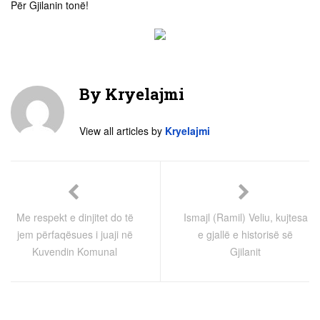
Për Gjilanin tonë!
By
Kryelajmi
View all articles by
Kryelajmi
Me respekt e dinjitet do të
Ismajl (Ramil) Veliu, kujtesa
jem përfaqësues i juaji në
e gjallë e historisë së
Kuvendin Komunal
Gjilanit