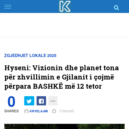
Skip
to
content
ZGJEDHJET LOKALE 2025
Hyseni: Vizionin dhe planet tona
për zhvillimin e Gjilanit i çojmë
përpara BASHKË më 12 tetor
0
SHARES
17/09/2025
KRYELAJMI