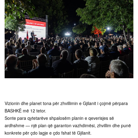
Vizionin dhe planet tona për zhvillimin e Gjilanit i çojmë përpara
BASHKË më 12 tetor.
Sonte para qytetarëve shpalosëm planin e qeverisjes së
ardhshme — një plan që garanton vazhdimësi, zhvillim dhe punë
konkrete për çdo lagje e çdo fshat të Gjilanit.