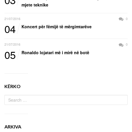
mjete teknike
21/07/2016
0
04
Koncert për fëmijë të mërgimtarëve
21/07/2016
0
05
Ronaldo lojatari më i mirë në botë
KËRKO
ARKIVA