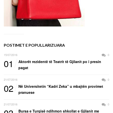
POSTIMET E POPULLARIZUARA
15/07/2016
0
01
Aktorët rezidentë të Teatrit të Gjilanit po i presin
pagat
21/07/2016
0
02
Në Universitetin “Kadri Zeka” u mbajtën provimet
pranuese
21/07/2016
0
03
Bursa e Turqisë ndihmon shkollat e Gjilanit me