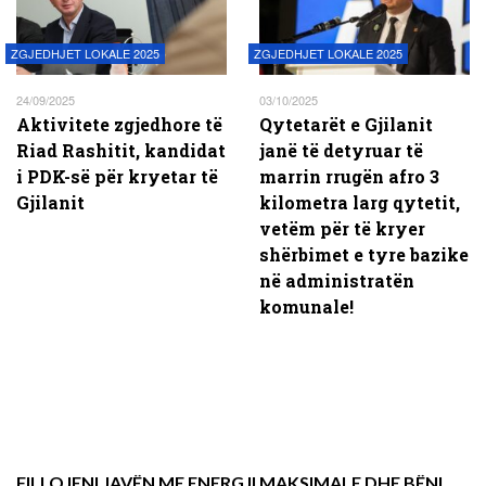
ZGJEDHJET LOKALE 2025
ZGJEDHJET LOKALE 2025
24/09/2025
03/10/2025
Aktivitete zgjedhore të
Qytetarët e Gjilanit
Riad Rashitit, kandidat
janë të detyruar të
i PDK-së për kryetar të
marrin rrugën afro 3
Gjilanit
kilometra larg qytetit,
vetëm për të kryer
shërbimet e tyre bazike
në administratën
komunale!
FILLOJENI JAVËN ME ENERGJI MAKSIMALE DHE BËNI