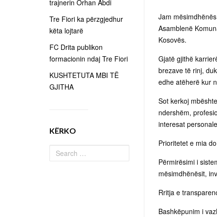
trajnerin Orhan Abdi
Jam mësimdhënës m
Tre Fiori ka përzgjedhur
Asamblenë Komunale
këta lojtarë
Kosovës.
FC Drita publikon
formacionin ndaj Tre Fiori
Gjatë gjithë karri
brezave të rinj, du
KUSHTETUTA MBI TË
edhe atëherë kur n
GJITHA
Sot kerkoj mbështe
ndershëm, profesion
interesat personal
KËRKO
Prioritetet e mia do
Përmirësimi i siste
mësimdhënësit, inve
Rritja e transpare
Bashkëpunim i vazh