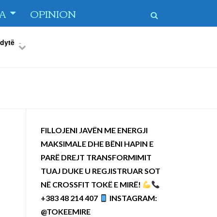
TA
OPINION
 dytë
-
Previous
Next
FILLOJENI JAVËN ME ENERGJI
MAKSIMALE DHE BËNI HAPIN E
PARË DREJT TRANSFORMIMIT
TUAJ DUKE U REGJISTRUAR SOT
NË CROSSFIT TOKË E MIRË!
+383 48 214 407
INSTAGRAM:
@TOKEEMIRE