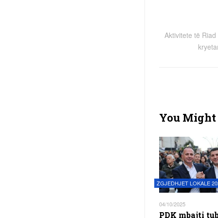
Aktivitete të Riad
kryetar
You Might 
ZGJEDHJET LOKALE 20
04/10/2025
PDK mbajti tu