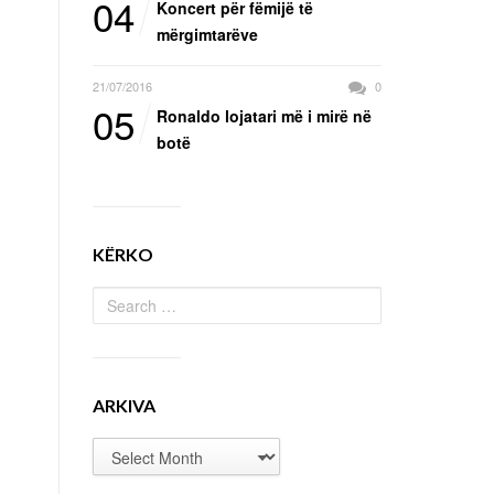
04
Koncert për fëmijë të
mërgimtarëve
21/07/2016
0
05
Ronaldo lojatari më i mirë në
botë
KËRKO
ARKIVA