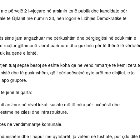
e përvojë 21-vjeçare në arsimin tonë publik dhe kandidate për
 të Gjilanit me numrin 33, nën logon e Lidhjes Demokratike të
erës sime jam angazhuar me përkushtim dhe përgjegjësi në edukimin e
ke ruajtur gjithmonë vlerat parimore dhe guximin për të thënë të vërtetë
uk ka qenë e lehtë.
tjen tuaj sepse besoj se është koha që në vendimmarrje të kemi zëra t
istë dhe të guximshëm, që i përfaqësojnë qytetarët me dinjitet, e jo
e apo grupore.
 të jenë të qarta:
mit arsimor në nivel lokal: kushte më të mira për nxënësit dhe
stime në cilësi dhe infrastrukturë.
ncës në vendimmarrje komunale.
dueshëm dhe i hapur me qytetarët, jo vetëm në fushatë, por çdo ditë 