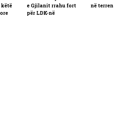
 këtë
e Gjilanit rrahu fort
në terren
hore
për LDK-në