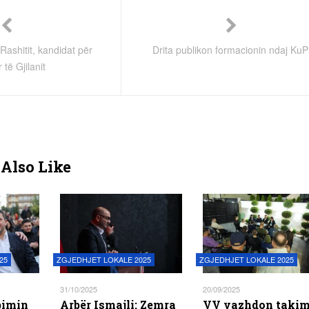
 Rashitit, kandidat për
Drita publikon formacionin ndaj Ku
 të Gjilanit
Also Like
25
ZGJEDHJET LOKALE 2025
ZGJEDHJET LOKALE 2025
31/10/2025
20/09/2025
bimin
Arbër Ismajli: Zemra
VV vazhdon takim