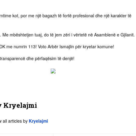
time kot, por me një bagazh të fortë profesional dhe një karakter të
i. Me mbështetjen tuaj, do të jem zëri i vërtetë në Asamblenë e Gjilanit.
LDK me numrin 113! Voto Arbër Ismajlin për kryetar komune!
 transparencë dhe përfaqësim të denjë!
y
Kryelajmi
 all articles by
Kryelajmi