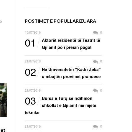
POSTIMET E POPULLARIZUARA
PS
15/07/2016
0
01
Aktorët rezidentë të Teatrit të
Gjilanit po i presin pagat
21/07/2016
0
02
Në Universitetin “Kadri Zeka”
u mbajtën provimet pranuese
21/07/2016
0
03
Bursa e Turqisë ndihmon
shkollat e Gjilanit me mjete
teknike
21/07/2016
0
et