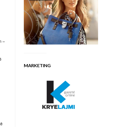
n –
ë
MARKETING
të