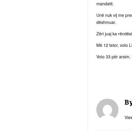
mandatit.
Unë nuk vij me prem
dëshmuar.
Zëri juaj ka rëndës
Më 12 tetor, voto 
Voto 33 për arsim,
B
View