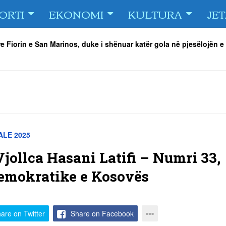
ORTI
EKONOMI
KULTURA
JE
e Fiorin e San Marinos, duke i shënuar katër gola në pjesëlojën e
jnerin Orhan Abdi
-
06/08/2026
r këta lojtarë
-
06/08/2026
acionin ndaj Tre Fiori
-
06/08/2026
rëson Dritën
-
06/08/2026
olici portofolin me dokumente dhe të holla
-
06/08/2026
 TURNEU I BEACH VOLLEY KAMENICA 2026
-
04/08/2026
LE 2025
 Vjollca Hasani Latifi – Numri 33,
emokratike e Kosovës
are on Twitter
Share on Facebook