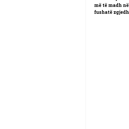
më të madh në
fushatë zgjed