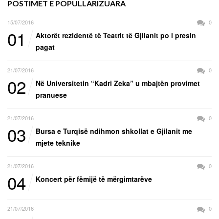
POSTIMET E POPULLARIZUARA
15/07/2016
0
01
Aktorët rezidentë të Teatrit të Gjilanit po i presin
pagat
21/07/2016
0
02
Në Universitetin “Kadri Zeka” u mbajtën provimet
pranuese
21/07/2016
0
03
Bursa e Turqisë ndihmon shkollat e Gjilanit me
mjete teknike
21/07/2016
0
04
Koncert për fëmijë të mërgimtarëve
21/07/2016
0