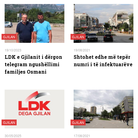
GJILAN
GJILAN
19/10/2023
19/08/2021
LDK e Gjilanit i dërgon
Shtohet edhe më tepër
telegram ngushëllimi
numri i të infektuarëve
familjes Osmani
GJILAN
GJILAN
30/05/2025
17/08/2021