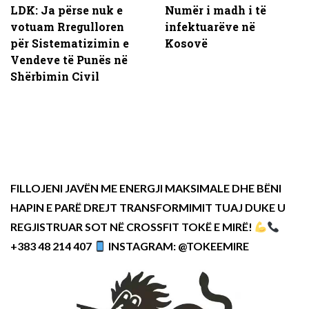
LDK: Ja përse nuk e
Numër i madh i të
votuam Rregulloren
infektuarëve në
për Sistematizimin e
Kosovë
Vendeve të Punës në
Shërbimin Civil
FILLOJENI JAVËN ME ENERGJI MAKSIMALE DHE BËNI
HAPIN E PARË DREJT TRANSFORMIMIT TUAJ DUKE U
REGJISTRUAR SOT NË CROSSFIT TOKË E MIRË!
+383 48 214 407
INSTAGRAM: @TOKEEMIRE