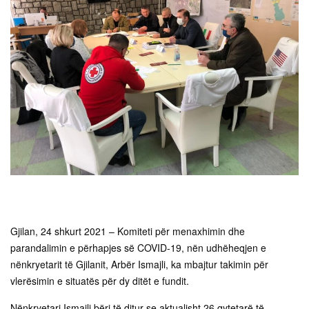
Gjilan, 24 shkurt 2021 – Komiteti për menaxhimin dhe
parandalimin e përhapjes së COVID-19, nën udhëheqjen e
nënkryetarit të Gjilanit, Arbër Ismajli, ka mbajtur takimin për
vlerësimin e situatës për dy ditët e fundit.
Nënkryetari Ismajli bëri të ditur se aktualisht 26 qytetarë të