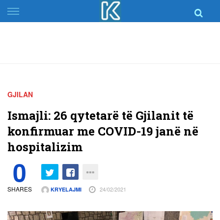
Skip
to
content
GJILAN
Ismajli: 26 qytetarë të Gjilanit të
konfirmuar me COVID-19 janë në
hospitalizim​
0
SHARES
24/02/2021
KRYELAJMI