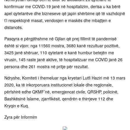
konfirmuar me COVID-19 janë në hospitalizim, derisa u ka bërë
apel qytetarëve dhe bizneseve që japin shërbime që të vazhdojnë
t’i respektojnë masat, vendosjen e maskës dhe mbajtjen e
distancës.
Pasqyra e përgjithshme në Gjilan që prej fillimit të pandemisë
është si vijon: nga 11560 mostra, 3680 kanë rezultuar pozitivë,
3425 janë shëruar, 110 qytetarë e kanë humbur betejën me
virusin, 145 raste janë aktive, të hospitalizuar me COVID janë 26
persona dhe 261 mostra në pritje për rezultat.
Ndryshe, Komiteti i themeluar nga kryetari Lutfi Haziri më 13 mars
2020, ka të inkorporuara institucionet lokale dhe regjionale,
përfshirë edhe QKMF’në, emergjencat civile, QRSHP, policinë,
Bashkësinë Islame, zjarrfikësit, qendrën e thirrjeve 112 dhe
Kryqin e Kuq.
Zyra për Informim