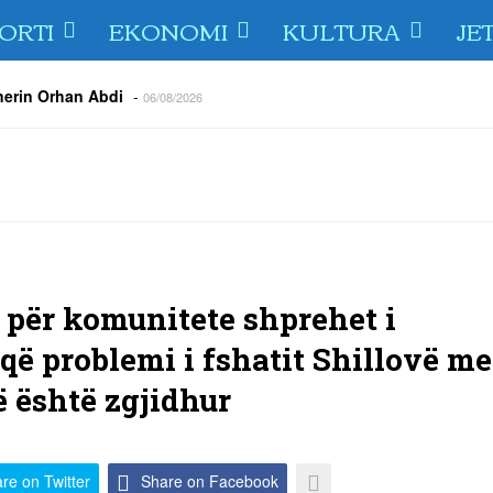
ORTI
EKONOMI
KULTURA
JE
jnerin Orhan Abdi
-
06/08/2026
r këta lojtarë
-
06/08/2026
acionin ndaj Tre Fiori
-
06/08/2026
rëson Dritën
-
06/08/2026
olici portofolin me dokumente dhe të holla
-
06/08/2026
 TURNEU I BEACH VOLLEY KAMENICA 2026
-
04/08/2026
 kundërshtar i FC Drita në Europa Conference League
-
04/08/2026
 për komunitete shprehet i
që problemi i fshatit Shillovë me
ë është zgjidhur
re on Twitter
Share on Facebook