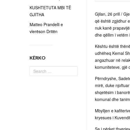
KUSHTETUTA MBI TË
Gjilan, 26 prill / 
GJITHA
që është zgjidhur e
Matteo Prandelli e
nuk kanë prapavijë
vlerëson Dritën
dhe qëllim i vetëm 
Kështu është thënë 
udhëheq Kemal Shah
KËRKO
angazhuar në relak
komuniteteve, gjë 
Përndryshe, Sadete
mirë, duke njoftuar 
shqetësim i banorë
komunal dhe tanimë
Mbylljen e kafiteri
kryesues i Kuvendit
Sa i përket thyerj