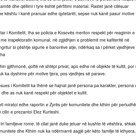
itë dhe qëllimi i tyre është përfitimi material. Rastet janë cilësuar
dhe kështu i kanë pranuar edhe qytetarët, sepse nuk kanë pasur motive 
ëtar i Komitetit, tha se policia e Kosovës meriton respekt për reagimin e
me inspektoratin komunal, në zgjidhjen e problemit me kafiteritë në
te ngritur si çështje sigurie e banorëve atje, ndërkaq sa i përket vjedhjeve
 tha
hin gjithmonë, qoftë në shtëpi privat, apo edhe në objekte të kultit, por
uk ka dyshime për motive tjera, pos vjedhjes së parave.
sues i Komitetit ka thënë se hajnat janë persona pa karakter, persona
dhe as nuk kanë respekt për objektet e kultit.
ti miratoi edhe raportin e Zyrës për komunitete dhe kthim për periudh
 cilin e prezantoi Elez Kurteshi.
ë tri familjeve rome, të cilat janë duke jetuar në kushte të vështira, shka
omunitete dhe Kthim nuk ka ndërmarrë asgjë për këto familje të kthyera,