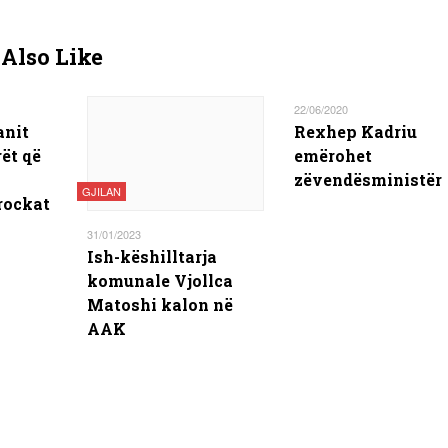
Also Like
22/06/2020
anit
Rexhep Kadriu
ët që
emërohet
zëvendësministër
GJILAN
rockat
31/01/2023
Ish-këshilltarja
komunale Vjollca
Matoshi kalon në
AAK