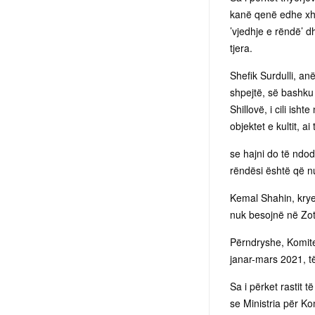
kanë qenë edhe xham
’vjedhje e rëndë’ 
tjera.
Shefik Surdulli, an
shpejtë, së bashku 
Shillovë, i cili ish
objektet e kultit, ai
se hajni do të ndod
rëndësi është që n
Kemal Shahin, krye
nuk besojnë në Zot 
Përndryshe, Komite
janar-mars 2021, të
Sa i përket rastit t
se Ministria për K