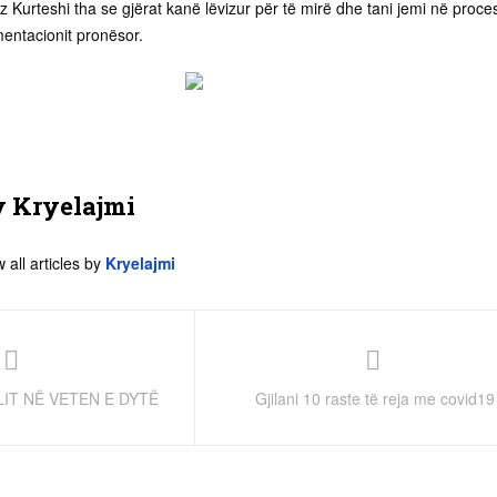
z Kurteshi tha se gjërat kanë lëvizur për të mirë dhe tani jemi në proce
mentacionit pronësor.
y
Kryelajmi
 all articles by
Kryelajmi
IT NË VETEN E DYTË
Gjilani 10 raste të reja me covid19