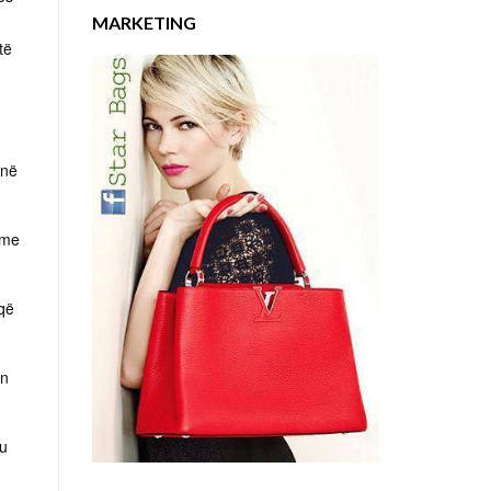
MARKETING
të
 në
 me
 që
ën
ku