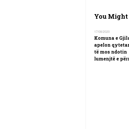
You Might 
17/08/2020
Komuna e Gjil
apelon qytetar
të mos ndotin
lumenjtë e për