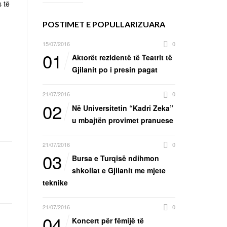
s të
POSTIMET E POPULLARIZUARA
15/07/2016
0
01
Aktorët rezidentë të Teatrit të
Gjilanit po i presin pagat
21/07/2016
0
02
Në Universitetin “Kadri Zeka”
u mbajtën provimet pranuese
21/07/2016
0
03
Bursa e Turqisë ndihmon
shkollat e Gjilanit me mjete
teknike
21/07/2016
0
04
Koncert për fëmijë të