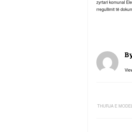
zyrtari komunal Ele
rregullimit të doku
B
View
THURJA E MODEL