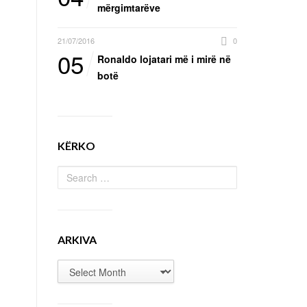
mërgimtarëve
21/07/2016
0
05
Ronaldo lojatari më i mirë në
botë
KËRKO
ARKIVA