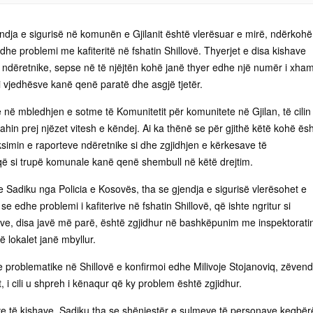
Gjendja e sigurisë në komunën e Gjilanit është vlerësuar e mirë, ndërkohë
dhe problemi me kafiteritë në fshatin Shillovë. Thyerjet e disa kishave
 ndëretnike, sepse në të njëjtën kohë janë thyer edhe një numër i xha
i vjedhësve kanë qenë paratë dhe asgjë tjetër.
në mbledhjen e sotme të Komunitetit për komunitete në Gjilan, të cilin
in prej njëzet vitesh e këndej. Ai ka thënë se për gjithë këtë kohë ës
simin e raporteve ndëretnike si dhe zgjidhjen e kërkesave të
që si trupë komunale kanë qenë shembull në këtë drejtim.
 Sadiku nga Policia e Kosovës, tha se gjendja e sigurisë vlerësohet e
se edhe problemi i kafiterive në fshatin Shillovë, që ishte ngritur si
ve, disa javë më parë, është zgjidhur në bashkëpunim me inspektorati
 lokalet janë mbyllur.
ve problematike në Shillovë e konfirmoi edhe Milivoje Stojanoviq, zëven
, i cili u shpreh i kënaqur që ky problem është zgjidhur.
eve të kishave, Sadiku tha se shënjestër e sulmeve të personave keqbër