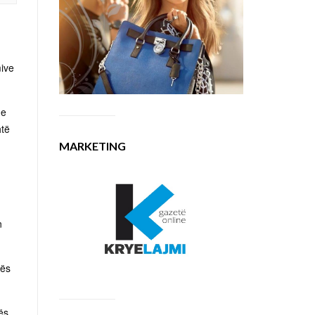
mive
 e
htë
MARKETING
n
dës
ës