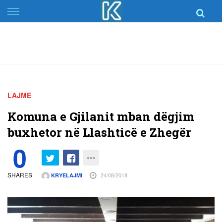
Skip
to
content
LAJME
Komuna e Gjilanit mban dëgjim
buxhetor në Llashticë e Zhegër
0
SHARES
24/08/2018
KRYELAJMI