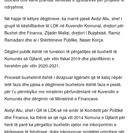
ndryshme.
Në hapje të këtyre dëgjimeve, ka marrë pjesë Avdyl Aliu, shef i
grupit të këshilltarëve të LDK në Kuvendin Komunal, drejtori për
Buxhet dhe Financa, Zijadin Maliqi, drejtori i Bujqësisë, Ramiz
Ramadani dhe ai i Shërbimeve Publike, Naser Korça.
Dëgjimi publik është në funskion të përgatitjes së buxhetit të
Komunës së Gjilanit, për vitin fiskal 2019 dhe planifikimin e
hershëm për vitin 2020-2021.
ProcesiiI buxhetimit është i dizajnuar ligjërisht që të kaloj nëpër
tetë faza dhe pjesa e dëgjimeve buxhetore është faza e pestë,
për t’u përmbyllur me miratimin përfundimtarë në Kuvendin e
Komunës dhe dërgimin në Ministrinë e Financave.
Avdyl Aliu, shef i GK të LDK-së në emër të Komitetit për Politikë
dhe Financa, ka thënë se që nga viti 2014 Komuna e Gjilanit për
herë të parë ka përgatitur buxhetin vjetor me inkorporimin e
kërkesave të fshatrave, duke inkorporuar projektet prioritare për