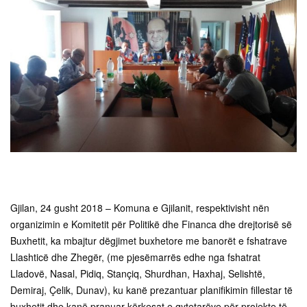
Gjilan, 24 gusht 2018 – Komuna e Gjilanit, respektivisht nën
organizimin e Komitetit për Politikë dhe Financa dhe drejtorisë së
Buxhetit, ka mbajtur dëgjimet buxhetore me banorët e fshatrave
Llashticë dhe Zhegër, (me pjesëmarrës edhe nga fshatrat
Lladovë, Nasal, Pidiq, Stançiq, Shurdhan, Haxhaj, Selishtë,
Demiraj, Çelik, Dunav), ku kanë prezantuar planifikimin fillestar të
buxhetit dhe kanë pranuar kërkesat e qytetarëve për projekte të