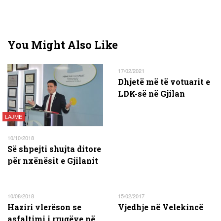
You Might Also Like
17/02/2021
Dhjetë më të votuarit e
LDK-së në Gjilan
LAJME
10/10/2018
Së shpejti shujta ditore
për nxënësit e Gjilanit
10/08/2018
15/02/2017
Haziri vlerëson se
Vjedhje në Velekincë
asfaltimi i rrugëve në