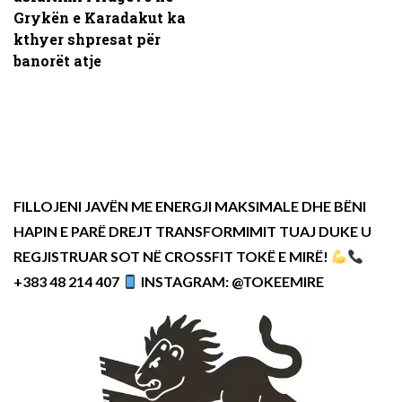
Grykën e Karadakut ka
kthyer shpresat për
banorët atje
FILLOJENI JAVËN ME ENERGJI MAKSIMALE DHE BËNI
HAPIN E PARË DREJT TRANSFORMIMIT TUAJ DUKE U
REGJISTRUAR SOT NË CROSSFIT TOKË E MIRË!
+383 48 214 407
INSTAGRAM: @TOKEEMIRE