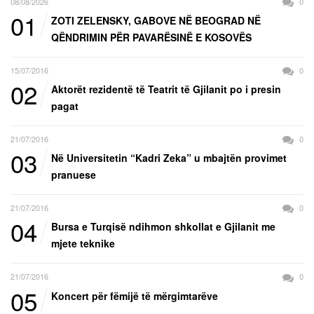
08/08/2026
0
01
ZOTI ZELENSKY, GABOVE NË BEOGRAD NË
QËNDRIMIN PËR PAVARËSINË E KOSOVËS
15/07/2016
0
02
Aktorët rezidentë të Teatrit të Gjilanit po i presin
pagat
21/07/2016
0
03
Në Universitetin “Kadri Zeka” u mbajtën provimet
pranuese
21/07/2016
0
04
Bursa e Turqisë ndihmon shkollat e Gjilanit me
mjete teknike
21/07/2016
0
05
Koncert për fëmijë të mërgimtarëve