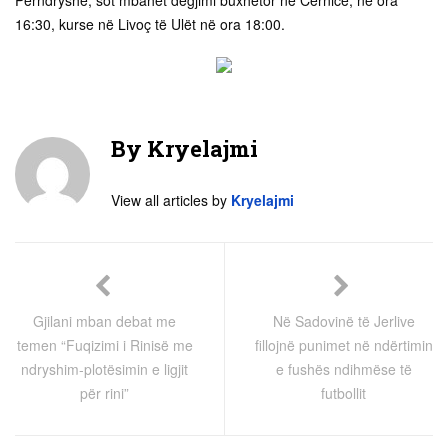
16:30, kurse në Livoç të Ulët në ora 18:00.
By
Kryelajmi
View all articles by
Kryelajmi
Gjilani mban debat me
Në Sadovinë të Jerlive
temen “Fuqizimi i Rinisë me
fillojnë punimet në ndërtimin
ndryshim-plotësimin e ligjit
e fushës ndihmëse të
për rini”
futbollit