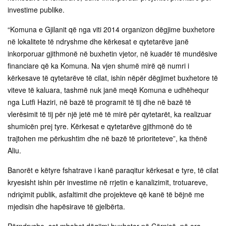
investime publike.
“Komuna e Gjilanit që nga viti 2014 organizon dëgjime buxhetore
në lokalitete të ndryshme dhe kërkesat e qytetarëve janë
inkorporuar gjithmonë në buxhetin vjetor, në kuadër të mundësive
financiare që ka Komuna. Na vjen shumë mirë që numri i
kërkesave të qytetarëve të cilat, ishin nëpër dëgjimet buxhetore të
viteve të kaluara, tashmë nuk janë meqë Komuna e udhëhequr
nga Lutfi Haziri, në bazë të programit të tij dhe në bazë të
vlerësimit të tij për një jetë më të mirë për qytetarët, ka realizuar
shumicën prej tyre. Kërkesat e qytetarëve gjithmonë do të
trajtohen me përkushtim dhe në bazë të prioriteteve”, ka thënë
Aliu.
Banorët e këtyre fshatrave i kanë paraqitur kërkesat e tyre, të cilat
kryesisht ishin për investime në rrjetin e kanalizimit, trotuareve,
ndriçimit publik, asfaltimit dhe projekteve që kanë të bëjnë me
mjedisin dhe hapësirave të gjelbërta.
Përndryshe, sot mbahet dëgjimi buxhetor në Cërnicë, në ora