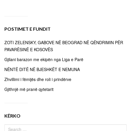
POSTIMET E FUNDIT
ZOTI ZELENSKY, GABOVE NË BEOGRAD NË QËNDRIMIN PËR
PAVARËSINË E KOSOVËS
Gjilani barazon me ekipën nga Liga e Parë
NËNTË DITË NË BJESHKËT E NEMUNA
Zhvillimi i fëmijës dhe roli i prindërve
Gjithnjë më pranë qytetarit
KËRKO