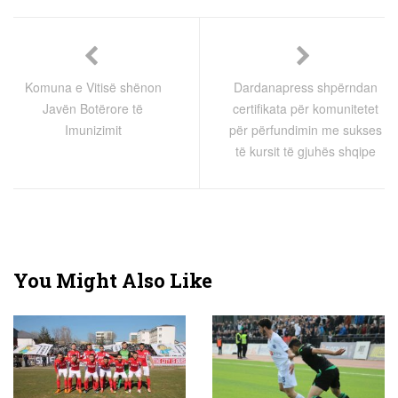
Komuna e Vitisë shënon
Dardanapress shpërndan
Javën Botërore të
certifikata për komunitetet
Imunizimit
për përfundimin me sukses
të kursit të gjuhës shqipe
You Might Also Like