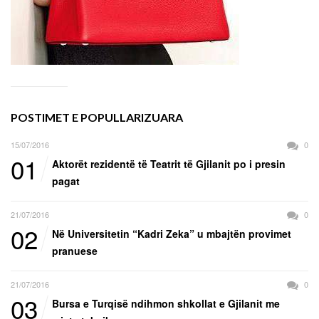
POSTIMET E POPULLARIZUARA
15/07/2016
0
01
Aktorët rezidentë të Teatrit të Gjilanit po i presin
pagat
21/07/2016
0
02
Në Universitetin “Kadri Zeka” u mbajtën provimet
pranuese
21/07/2016
0
03
Bursa e Turqisë ndihmon shkollat e Gjilanit me