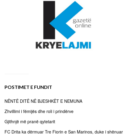
POSTIMET E FUNDIT
NËNTË DITË NË BJESHKËT E NEMUNA
Zhvillimi i fëmijës dhe roli i prindërve
Gjithnjë më pranë qytetarit
FC Drita ka dërmuar Tre Fiorin e San Marinos, duke i shënuar