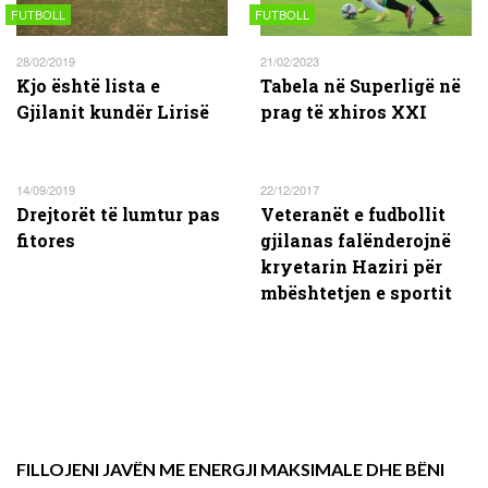
FUTBOLL
FUTBOLL
28/02/2019
21/02/2023
Kjo është lista e
Tabela në Superligë në
Gjilanit kundër Lirisë
prag të xhiros XXI
14/09/2019
22/12/2017
Drejtorët të lumtur pas
Veteranët e fudbollit
fitores
gjilanas falënderojnë
kryetarin Haziri për
mbështetjen e sportit
FILLOJENI JAVËN ME ENERGJI MAKSIMALE DHE BËNI