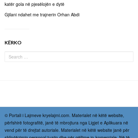
katër gola në pjesëlojën e dytë
Gjilani ndahet me trajnerin Orhan Abdi
KËRKO
© Portali i Lajmeve kryelajmi.com. Materialet në këtë website,
përfshirë fotografitë, janë të mbrojtura nga Ligjet e Aplikuara në
vend për të drejtat autoriale. Materialet në këtë website janë për
shfrytëzimin personal tuajin dhe për qëllime jo-komerciale. Në të