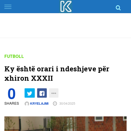
Skip
to
content
FUTBOLL
Ky është orari i ndeshjeve për
xhiron XXXII
0
SHARES
30/04/2025
KRYELAJMI