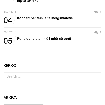
mjete teknike
21/07/2016
0
04
Koncert për fëmijë të mërgimtarëve
21/07/2016
0
05
Ronaldo lojatari më i mirë në botë
KËRKO
ARKIVA