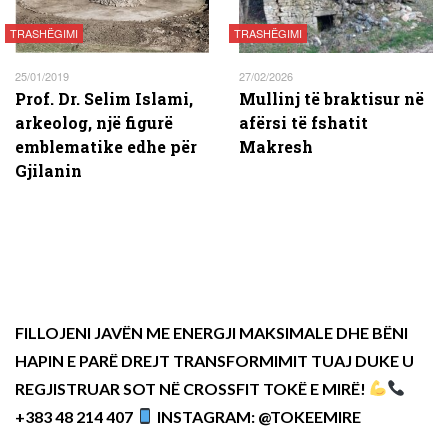
TRASHËGIMI
TRASHËGIMI
25/01/2019
27/02/2026
Prof. Dr. Selim Islami,
Mullinj të braktisur në
arkeolog, një figurë
afërsi të fshatit
emblematike edhe për
Makresh
Gjilanin
FILLOJENI JAVËN ME ENERGJI MAKSIMALE DHE BËNI
HAPIN E PARË DREJT TRANSFORMIMIT TUAJ DUKE U
REGJISTRUAR SOT NË CROSSFIT TOKË E MIRË!
+383 48 214 407
INSTAGRAM: @TOKEEMIRE