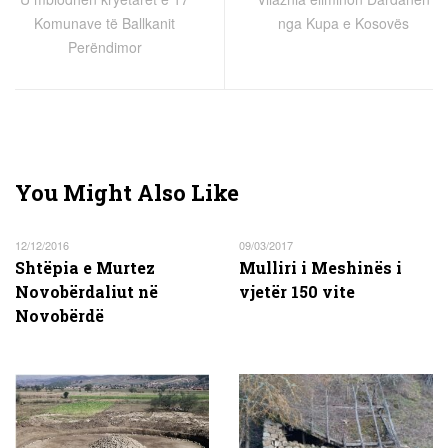
Komunave të Ballkanit
nga Kupa e Kosovës
Perëndimor
You Might Also Like
12/12/2016
09/03/2017
Shtëpia e Murtez
Mulliri i Meshinës i
Novobërdaliut në
vjetër 150 vite
Novobërdë