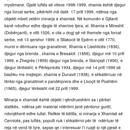
myslimane. Gjatë luftës së viteve 1998-1999, xhamia është djegur
nga forcat serbe, pikërisht më datë 17 prill 1999, ndërsa nga
objekti mbeti vetëm minarja e xhamisë. Në komunën e Gjilanit
kanë ndodhur edhe djegie të xhamive tjera, si: Xhamia e Mireshit
(Dobërçanit), e vitit 1526, e cila u dogj që në themele nga forcat
serbe, më 13 qershor 1999. e Sllakocit të Epërm e vitit 1770,
muret e dëmtuara nga granatimet, Xhamia e Llashticës (1836),
djegur nga brenda , xhamia e Bresalcit (1856), djegur më 10 prill
1999, e Zhegrës (1859) djegur nga brenda, e Stançiqit (1906), e
djegur tërësisht, e Përlepnicës 1934, djegur më 14 prill 1999 së
bashku me mejtepin, xhamia e Dunavit (1938), e shkatërruar në
tërësi nga granatimet e pandërprera dhe e Livoçit të Poshtëm
(1965), djegur tërësisht më 22 prill 1999.
Minarja e xhamisë është objekt i qëndrueshëm sa i përket
statikës, ndërsa për material ndërtimi janë përdorur gurët,
ndonjëherë edhe tullat. Relikte të këtilla, si minarja e Xhamisë së
Cernicës, pas luftës, populli nuk i shkatërroi për të ndërtuar të
reja në vend të tyre, sepse qe i interesuar t’i ruajë si një pjesë e