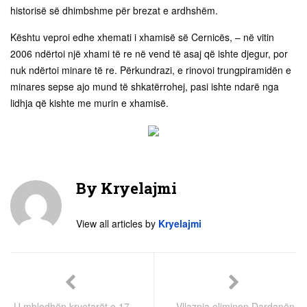
historisë së dhimbshme për brezat e ardhshëm.
Kështu veproi edhe xhemati i xhamisë së Cernicës, – në vitin
2006 ndërtoi një xhami të re në vend të asaj që ishte djegur, por
nuk ndërtoi minare të re. Përkundrazi, e rinovoi trungpiramidën e
minares sepse ajo mund të shkatërrohej, pasi ishte ndarë nga
lidhja që kishte me murin e xhamisë.
By
Kryelajmi
View all articles by
Kryelajmi
U mblodhën kryetarët e 17
Vllaznia eliminon Dardanën