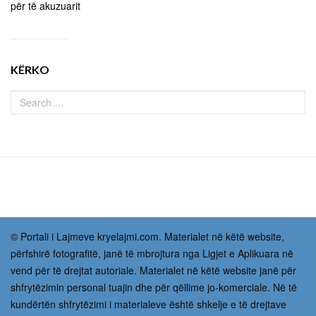
për të akuzuarit
KËRKO
© Portali i Lajmeve kryelajmi.com. Materialet në këtë website,
përfshirë fotografitë, janë të mbrojtura nga Ligjet e Aplikuara në
vend për të drejtat autoriale. Materialet në këtë website janë për
shfrytëzimin personal tuajin dhe për qëllime jo-komerciale. Në të
kundërtën shfrytëzimi i materialeve është shkelje e të drejtave