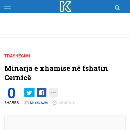
Skip
to
content
TRASHËGIMI
Minarja e xhamise në fshatin
Cernicë
0
SHARES
26/10/2016
KRYELAJMI