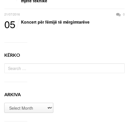
mjete teknike
21/07/2016
0
05
Koncert për fëmijë të mërgimtarëve
KËRKO
ARKIVA