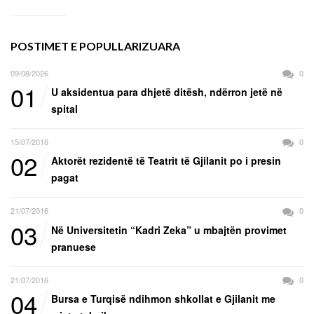
POSTIMET E POPULLARIZUARA
09/08/2026
0
01
U aksidentua para dhjetë ditësh, ndërron jetë në
spital
15/07/2016
0
02
Aktorët rezidentë të Teatrit të Gjilanit po i presin
pagat
21/07/2016
0
03
Në Universitetin “Kadri Zeka” u mbajtën provimet
pranuese
21/07/2016
0
04
Bursa e Turqisë ndihmon shkollat e Gjilanit me