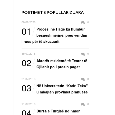
POSTIMET E POPULLARIZUARA
09/08/2026
0
01
Procesi në Hagë ka humbur
besueshmërinë, pres vendim
lirues për të akuzuarit
15/07/2016
0
02
Aktorët rezidentë të Teatrit të
Gjilanit po i presin pagat
21/07/2016
0
03
Në Universitetin “Kadri Zeka”
u mbajtën provimet pranuese
21/07/2016
0
04
Bursa e Turqisë ndihmon