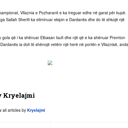
ampionat, Vllaznia e Pozharanit e ka treguar edhe në garat për kupë.
nga Sallah Sherifi ka eliminuar ekipin e Dardanës dhe do të shkojë një
dy gola që i ka shënuar Elbasan Isufi dhe një që e ka shënuar Premton
i Dardanës ia doli të shënojë vetëm një herë në portën e Vllaznisë, anda
y
Kryelajmi
 all articles by
Kryelajmi