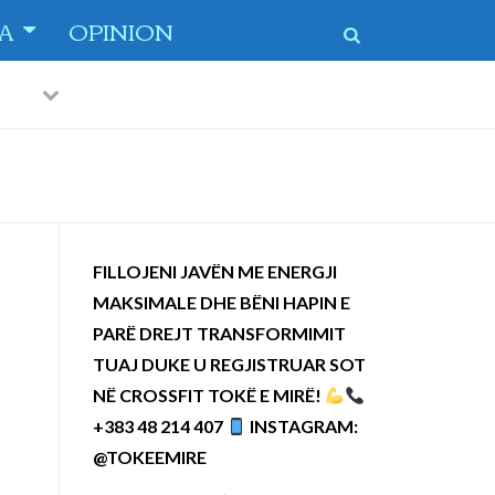
TA
OPINION
Previous
Next
 dytë
-
FILLOJENI JAVËN ME ENERGJI
MAKSIMALE DHE BËNI HAPIN E
PARË DREJT TRANSFORMIMIT
TUAJ DUKE U REGJISTRUAR SOT
NË CROSSFIT TOKË E MIRË!
+383 48 214 407
INSTAGRAM:
@TOKEEMIRE