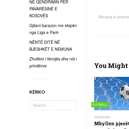
NË QËNDRIMIN PËR
PAVARËSINË E
KOSOVËS
Minarja e xhamis
Gjilani barazon me ekipën
nga Liga e Parë
NËNTË DITË NË
BJESHKËT E NEMUNA
Zhvillimi i fëmijës dhe roli i
You Might 
prindërve
KËRKO
FUTBOLL
09/05/2026
Mbyllen pjesët