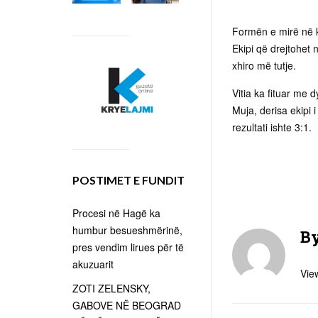
Formën e mirë në k
Ekipi që drejtohet 
xhiro më tutje.
Vitia ka fituar me 
Muja, derisa ekipi 
rezultati ishte 3:1.
POSTIMET E FUNDIT
Procesi në Hagë ka
humbur besueshmërinë,
B
pres vendim lirues për të
akuzuarit
View
ZOTI ZELENSKY,
GABOVE NË BEOGRAD