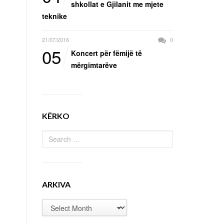
shkollat e Gjilanit me mjete
teknike
21/07/2016
0
05
Koncert për fëmijë të
mërgimtarëve
KËRKO
ARKIVA