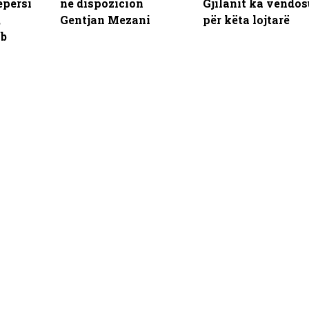
epërsi
në dispozicion
Gjilanit ka vendos
,
Gentjan Mezani
për këta lojtarë
mb