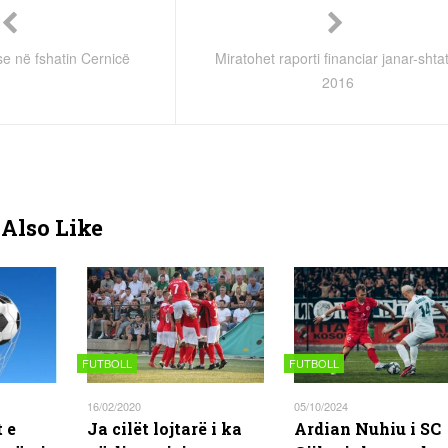
e në fshatin Cernicë
Miratohet raporti financiar janar-shta
2016
Also Like
FUTBOLL
FUTBOLL
16/02/2020
05/10/2024
 e
Ja cilët lojtarë i ka
Ardian Nuhiu i SC