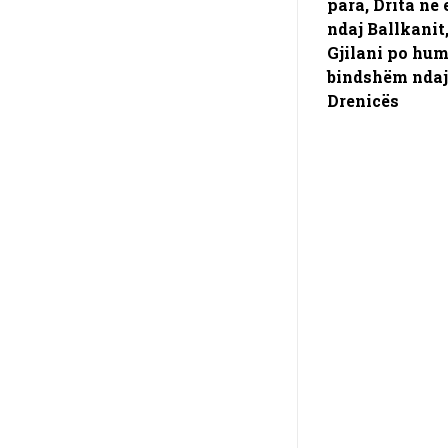
para, Drita në 
ndaj Ballkanit
Gjilani po hu
bindshëm ndaj
Drenicës