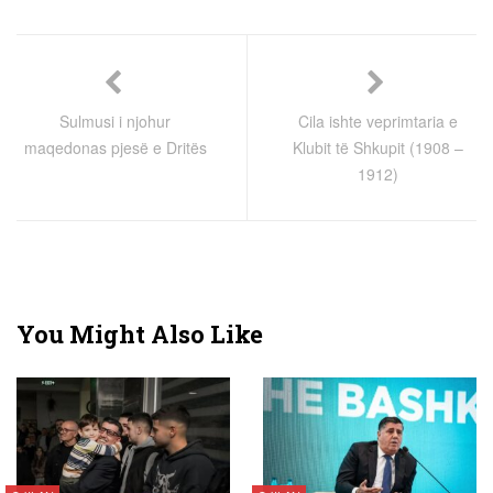
Sulmusi i njohur
Cila ishte veprimtaria e
maqedonas pjesë e Dritës
Klubit të Shkupit (1908 –
1912)
You Might Also Like