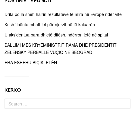
POSTIMET E FUNDIT
Drita po ia sheh hairin rezultateve të mira në Evropë ndër vite
Kush i bënte mbathjet për njerzit në të kaluarën
U aksidentua para dhjetë ditësh, ndërron jetë në spital
DALLIMI MES KRYEMINISTRIT RAMA DHE PRESIDENTIT
ZELENSKY PËRBALLË VUÇIQ NË BEOGRAD
ERA FSHEHU BIÇIKLETËN
KËRKO