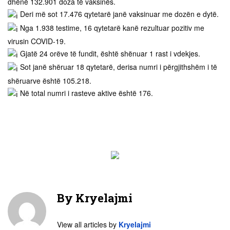
dhënë 132.901 doza të vaksinës.
Deri më sot 17.476 qytetarë janë vaksinuar me dozën e dytë.
Nga 1.938 testime, 16 qytetarë kanë rezultuar pozitiv me
virusin COVID-19.
Gjatë 24 orëve të fundit, është shënuar 1 rast i vdekjes.
Sot janë shëruar 18 qytetarë, derisa numri i përgjithshëm i të
shëruarve është 105.218.
Në total numri i rasteve aktive është 176.
By
Kryelajmi
View all articles by
Kryelajmi