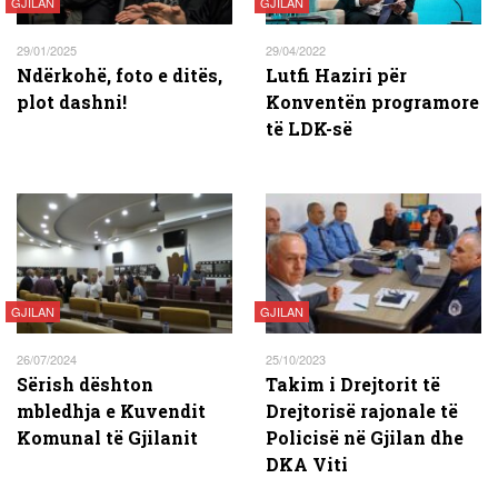
GJILAN
GJILAN
29/01/2025
29/04/2022
Ndërkohë, foto e ditës,
Lutfi Haziri për
plot dashni!
Konventën programore
të LDK-së
GJILAN
GJILAN
26/07/2024
25/10/2023
Sërish dështon
Takim i Drejtorit të
mbledhja e Kuvendit
Drejtorisë rajonale të
Komunal të Gjilanit
Policisë në Gjilan dhe
DKA Viti