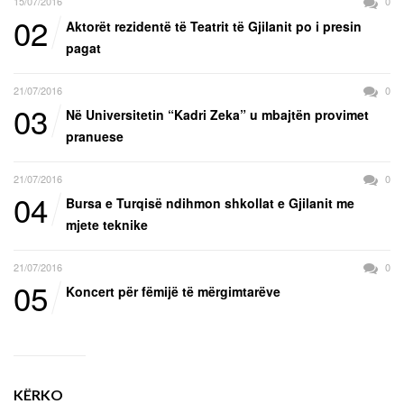
15/07/2016
0
02
Aktorët rezidentë të Teatrit të Gjilanit po i presin
pagat
21/07/2016
0
03
Në Universitetin “Kadri Zeka” u mbajtën provimet
pranuese
21/07/2016
0
04
Bursa e Turqisë ndihmon shkollat e Gjilanit me
mjete teknike
21/07/2016
0
05
Koncert për fëmijë të mërgimtarëve
KËRKO