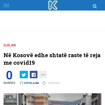
Skip
to
content
GJILAN
Në Kosovë edhe shtatë raste të reja
me covid19
0
SHARES
19/06/2021
KRYELAJMI