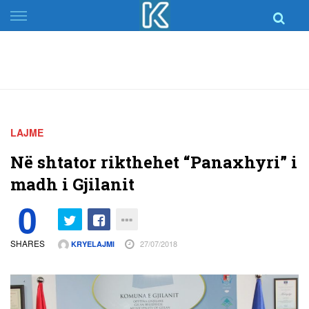
Skip
to
content
LAJME
Në shtator rikthehet “Panaxhyri” i
madh i Gjilanit
0
SHARES
27/07/2018
KRYELAJMI