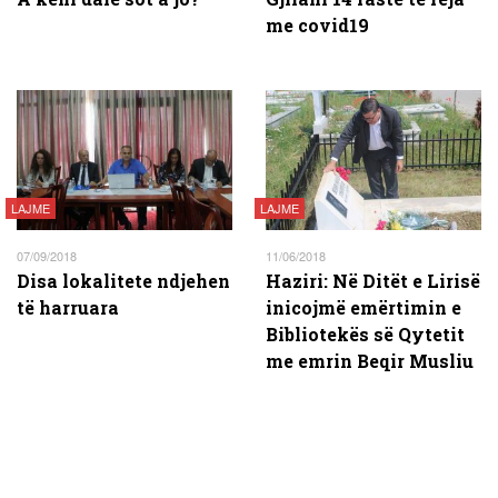
me covid19
LAJME
LAJME
07/09/2018
11/06/2018
Disa lokalitete ndjehen
Haziri: Në Ditët e Lirisë
të harruara
inicojmë emërtimin e
Bibliotekës së Qytetit
me emrin Beqir Musliu