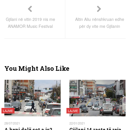
Gjilani në vitin 2019 nis me
Altin Aliu nënshkruan edhe
ANAMOR Music Festival
për dy vite me Gjilanin
You Might Also Like
LAJME
LAJME
28/07/2021
22/01/2021
A keni dalë sot a jo?
Gjilani 14 raste të reja