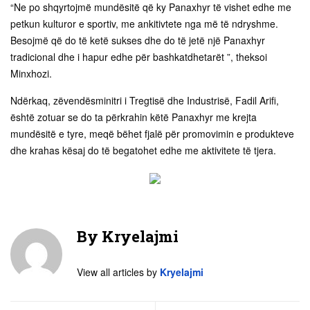
“Ne po shqyrtojmë mundësitë që ky Panaxhyr të vishet edhe me
petkun kulturor e sportiv, me ankitivtete nga më të ndryshme.
Besojmë që do të ketë sukses dhe do të jetë një Panaxhyr
tradicional dhe i hapur edhe për bashkatdhetarët ”, theksoi
Minxhozi.
Ndërkaq, zëvendësminitri i Tregtisë dhe Industrisë, Fadil Arifi,
është zotuar se do ta përkrahin këtë Panaxhyr me krejta
mundësitë e tyre, meqë bëhet fjalë për promovimin e produkteve
dhe krahas kësaj do të begatohet edhe me aktivitete të tjera.
By
Kryelajmi
View all articles by
Kryelajmi