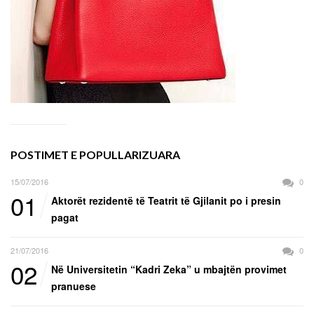
POSTIMET E POPULLARIZUARA
15/07/2016
0
01
Aktorët rezidentë të Teatrit të Gjilanit po i presin
pagat
21/07/2016
0
02
Në Universitetin “Kadri Zeka” u mbajtën provimet
pranuese