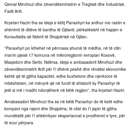
Qemal Minxhozi dhe zëvendësministrin e Tregtisë dhe Industrisë,
Fadil Arifi.
Kryetari Haziri tha se ideja e këtij Panaxhyri ka ardhur me rastin e
shënimit të ditëve të bardha të Gjilanit, përkatësisht në hapjen e
Konsullatës së Nderit të Shqipërisë në Gjilan.
“Panaxhyri po kthehet në përmasa shumë të mëdha, në të cilin
marrin pjesë 17 komuna në mikroregjionin evropian Kosovë,
Maqedoni dhe Serbi. Ndërsa, ideja e ambasadorit Minxhozi dhe
zëvendësministrit Arifi për t’i dhënë peshë dhe rëndësi ekonomike
është që të gjitha kapacitet, edhe buxhetore dhe njerëzore të
mbështeten, në mënyrë që në fundi të shtatorit ky Panaxhyr të
jetë si më i madhi ndonjëherë në këtë regjion”, tha kryetari Haziri.
Amabasadori Minxhozi tha se në këtë Panaxhyr do të ketë edhe
kompani nga rajoni dhe Shqipëria, të cilat do t’i japin të gjitha
mundësitë për t’i shkëmbyer eksperiancat e prodhimet e tyre, për
të ecur përpara.