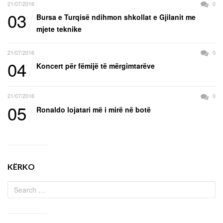
21/07/2016
0
03
Bursa e Turqisë ndihmon shkollat e Gjilanit me
mjete teknike
21/07/2016
0
04
Koncert për fëmijë të mërgimtarëve
21/07/2016
0
05
Ronaldo lojatari më i mirë në botë
KËRKO