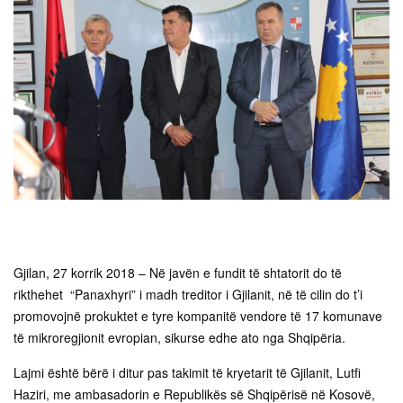
Gjilan, 27 korrik 2018 – Në javën e fundit të shtatorit do të
rikthehet “Panaxhyri” i madh treditor i Gjilanit, në të cilin do t’i
promovojnë prokuktet e tyre kompanitë vendore të 17 komunave
të mikroregjionit evropian, sikurse edhe ato nga Shqipëria.
Lajmi është bërë i ditur pas takimit të kryetarit të Gjilanit, Lutfi
Haziri, me ambasadorin e Republikës së Shqipërisë në Kosovë,