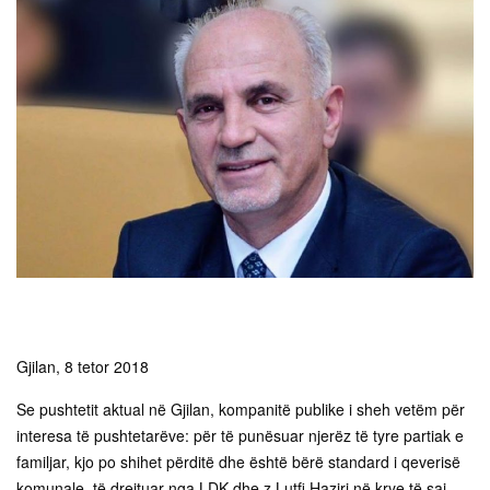
Gjilan, 8 tetor 2018
Se pushtetit aktual në Gjilan, kompanitë publike i sheh vetëm për
interesa të pushtetarëve: për të punësuar njerëz të tyre partiak e
familjar, kjo po shihet përditë dhe është bërë standard i qeverisë
komunale, të drejtuar nga LDK dhe z.Lutfi Haziri në krye të saj.