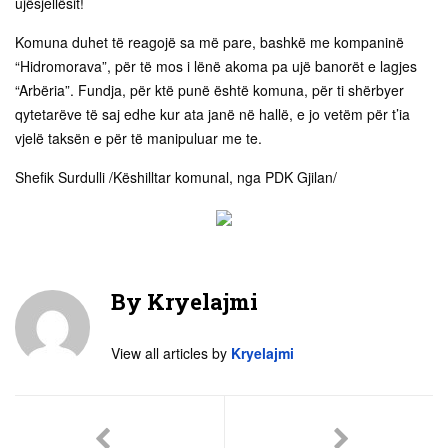
ujësjellësit!
Komuna duhet të reagojë sa më pare, bashkë me kompaninë
“Hidromorava”, për të mos i lënë akoma pa ujë banorët e lagjes
“Arbëria”. Fundja, për ktë punë është komuna, për ti shërbyer
qytetarëve të saj edhe kur ata janë në hallë, e jo vetëm për t’ia
vjelë taksën e për të manipuluar me te.
Shefik Surdulli /Këshilltar komunal, nga PDK Gjilan/
By
Kryelajmi
View all articles by
Kryelajmi