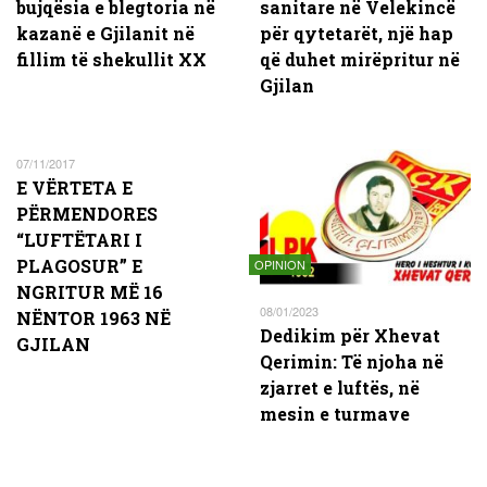
bujqësia e blegtoria në
sanitare në Velekincë
kazanë e Gjilanit në
për qytetarët, një hap
fillim të shekullit XX
që duhet mirëpritur në
Gjilan
07/11/2017
E VËRTETA E
PËRMENDORES
“LUFTËTARI I
PLAGOSUR” E
OPINION
NGRITUR MË 16
08/01/2023
NËNTOR 1963 NË
Dedikim për Xhevat
GJILAN
Qerimin: Të njoha në
zjarret e luftës, në
mesin e turmave