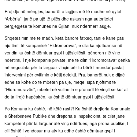
Prej dje në mëngjes, banorët e lagjjes më të madhe në qytet
“Arbëria”, janë pa ujë të pijës dhe askush nga autoritetet
përgjegjëse të komunës në Gjilan, nuk ndërmerr asgjë.
Shqetësimin më të madh, këta banorë fatkeq, tani e kanë pas
njoftimit të kompanisë “Hidromorava”, e cila ka njoftuar se në
vendin ku është dëmtuar gypi I ujësjellësit, qëndron një vinç
ndërtimi, I një kompanie private, me të cilin “Hidromorava” qenka
në negociata për ta larguar vinçin për tu bërë I mundur pastaj
intervenimi për evitimin e këtij defekti. Pra, banorët nuk e dijnë
edhe sa kohë do të mbeten pa ujë, meqë, sipa njoftimit të
“Hidromoravës”, mbetet në vullnetin e pronarit të vinçit se kur ai
do ta lirojë hapësirën, ku është dëmtuar gypi I ujësjellësit.
Po Komuna ku është, në këtë rast?! Ku është drejtoria Komunale
e Shërbimeve Publike dhe drejtoria e Inspekcionit, të cilët janë
kompetent për ta larguar atë vinç ndërtues, nga prona publike, I
cili është i vendosur mu aty ku edhe është dëmtuar gypi I