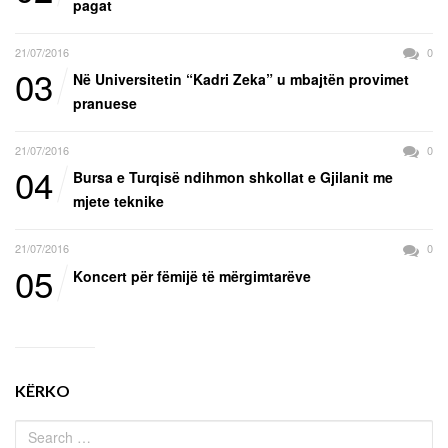
pagat
21/07/2016
0
03
Në Universitetin “Kadri Zeka” u mbajtën provimet
pranuese
21/07/2016
0
04
Bursa e Turqisë ndihmon shkollat e Gjilanit me
mjete teknike
21/07/2016
0
05
Koncert për fëmijë të mërgimtarëve
KËRKO