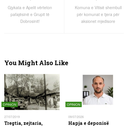
Gjykata e Apelit vërteton
Komuna e Vitisë shembull
pafajësinë e Grupit të
për komunat e tjera për
Dobrosinit!
aksionet mjedisore
You Might Also Like
OPINION
OPINION
27/07/2019
09/07/2026
Tregtia, zejtaria,
Hapja e deponisë