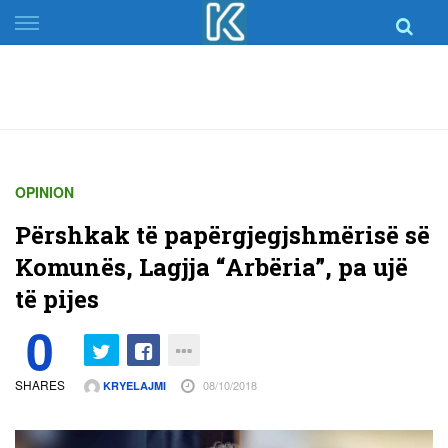
Skip
to
content
OPINION
Përshkak të papërgjegjshmërisë së
Komunës, Lagjja “Arbëria”, pa ujë
të pijes
0
SHARES
08/10/2018
KRYELAJMI