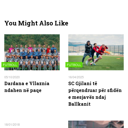
You Might Also Like
FUTBOLL
FUTBOLL
05/10/2020
16/04/2025
Dardana e Vllaznia
SC Gjilani të
ndahen në paqe
përqendruar për sfidën
e mesjavës ndaj
Ballkanit
18/01/2018