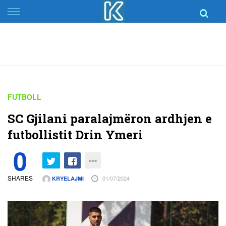
Skip
to
content
FUTBOLL
SC Gjilani paralajmëron ardhjen e
futbollistit Drin Ymeri
0
SHARES
01/07/2024
KRYELAJMI