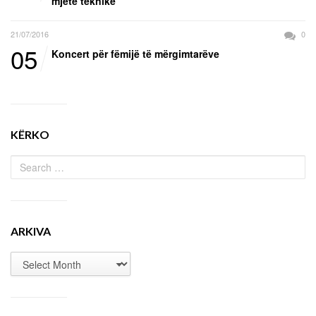
mjete teknike
21/07/2016
0
05
Koncert për fëmijë të mërgimtarëve
KËRKO
ARKIVA