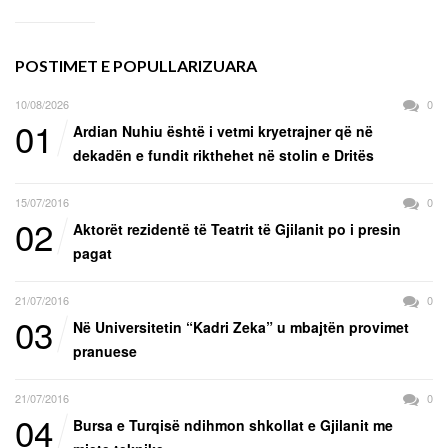
POSTIMET E POPULLARIZUARA
10/08/2026
0
01
Ardian Nuhiu është i vetmi kryetrajner që në
dekadën e fundit rikthehet në stolin e Dritës
15/07/2016
0
02
Aktorët rezidentë të Teatrit të Gjilanit po i presin
pagat
21/07/2016
0
03
Në Universitetin “Kadri Zeka” u mbajtën provimet
pranuese
21/07/2016
0
04
Bursa e Turqisë ndihmon shkollat e Gjilanit me