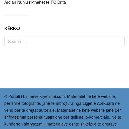
Ardian Nuhiu rikthehet te FC Drita
KËRKO
© Portali i Lajmeve kryelajmi.com. Materialet në këtë website,
përfshirë fotografitë, janë të mbrojtura nga Ligjet e Aplikuara në
vend për të drejtat autoriale. Materialet në këtë website janë për
shfrytëzimin personal tuajin dhe për qëllime jo-komerciale. Në të
kundërtën shfrytëzimi i materialeve është shkelje e të drejtave