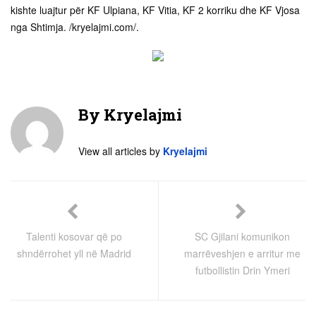
kishte luajtur për KF Ulpiana, KF Vitia, KF 2 korriku dhe KF Vjosa
nga Shtimja. /kryelajmi.com/.
By
Kryelajmi
View all articles by
Kryelajmi
Talenti kosovar që po
SC Gjilani komunikon
shndërrohet yll në Madrid
marrëveshjen e arritur me
futbollistin Drin Ymeri