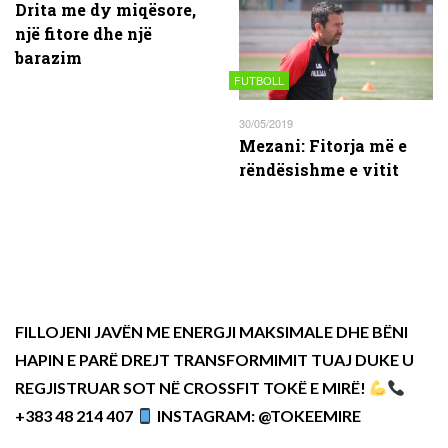
Drita me dy miqësore,
një fitore dhe një
barazim
FUTBOLL
30/05/2019
Mezani: Fitorja më e
rëndësishme e vitit
FILLOJENI JAVËN ME ENERGJI MAKSIMALE DHE BËNI
HAPIN E PARË DREJT TRANSFORMIMIT TUAJ DUKE U
REGJISTRUAR SOT NË CROSSFIT TOKË E MIRË!
+383 48 214 407
INSTAGRAM: @TOKEEMIRE