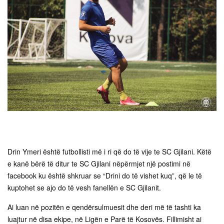
Drin Ymeri është futbollisti më i ri që do të vije te SC Gjilani. Këtë
e kanë bërë të ditur te SC Gjilani nëpërmjet një postimi në
facebook ku është shkruar se “Drini do të vishet kuq”, që le të
kuptohet se ajo do të vesh fanellën e SC Gjilanit.
Ai luan në pozitën e qendërsulmuesit dhe deri më të tashti ka
luajtur në disa ekipe, në Ligën e Parë të Kosovës. Fillimisht ai