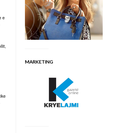
e e
e
lit,
MARKETING
tike
e