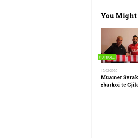
You Might 
FUTBOLL
15/02/2020
Muamer Svra
zbarkoi te Gjil