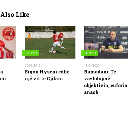
Also Like
FUTBOLL
FUTBOLL
30/06/2018
19/04/2025
ka
Ergon Hyseni edhe
Ramadani: Të
ani
një vit te Gjilani
vazhdojmë
objektivin, euforia
anash