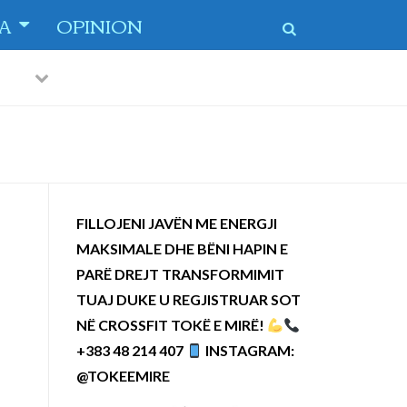
TA
OPINION
Previous
Next
 dytë
-
FILLOJENI JAVËN ME ENERGJI
MAKSIMALE DHE BËNI HAPIN E
PARË DREJT TRANSFORMIMIT
TUAJ DUKE U REGJISTRUAR SOT
NË CROSSFIT TOKË E MIRË!
+383 48 214 407
INSTAGRAM:
@TOKEEMIRE