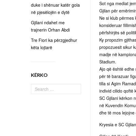
Sot nga mediat jem
duke i shënuar katër gola
Gjilan për emërimin
në pjesëlojën e dytë
Ne si klub përmes k
Gjilani ndahet me
konsideruar fillimi
trajnerin Orhan Abdi
përfshirjës së polit
Ky propozim gjithas
Tre Fiori ka përzgjedhur
propozuesit sikur 
këta lojtarë
madje në kampionati
Stadium.
Ajo që është edhe
KËRKO
për të barazuar fig
tilla si Agim Ram
individ cilido qoftë k
SC Gjilani kërkon n
në Kuvendin Komunal
dhe të mos lejojne
Kryesia e SC Gjilan