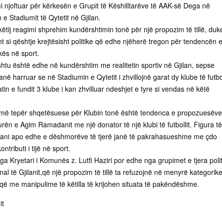
i njoftuar për kërkesën e Grupit të Këshilltarëve të AAK-së Dega në
 e Stadiumit të Qytetit në Gjilan.
ëtij reagimi shprehim kundërshtimin tonë për një propozim të tillë, duk
sht si qështje krejtësisht politike që edhe njëherë tregon për tendencën 
ikës në sport.
htu është edhe në kundërshtim me realitetin sportiv në Gjilan, sepse
kan
ë harruar se në Stadiumin e Qytetit i zhvillojnë garat dy klube të futbol
n e fundit 3 klube i kan zhvilluar ndeshjet e tyre si vendas në këtë
 më tepër shqetësuese për Klubin tonë është tendenca e propozuesëve
urën e Agim Ramadanit me një donator të një klubi të futbollit. Figura të
adani apo edhe e dëshmorëve të tjerë janë të pakrahasueshme me çdo
ontributi i tijë në sport.
ga Kryetari i Komunës z. Lutfi Haziri por edhe nga grupimet e tjera poli
 të Gjilanit,që një propozim të tillë ta refuzojnë në menyrë kategorik
 që me manipulime të këtilla të krijohen situata të pakëndëshme.
it