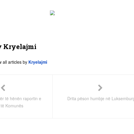
y
Kryelajmi
 all articles by
Kryelajmi
ër të hënën raportin e
Drita pëson humbje në Luksembur
t të Komunës