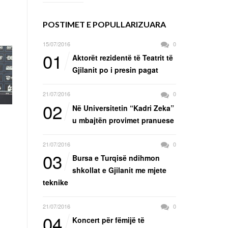
POSTIMET E POPULLARIZUARA
15/07/2016
0
01
Aktorët rezidentë të Teatrit të
Gjilanit po i presin pagat
21/07/2016
0
02
Në Universitetin “Kadri Zeka”
u mbajtën provimet pranuese
21/07/2016
0
03
Bursa e Turqisë ndihmon
shkollat e Gjilanit me mjete
teknike
21/07/2016
0
04
Koncert për fëmijë të