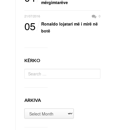
mërgimtarëve
21/07/2016
0
05
Ronaldo lojatari më i mirë në
botë
KËRKO
ARKIVA