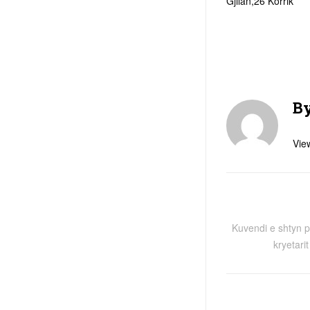
Gjilan,26 Korrik
B
View
Kuvendi e shtyn p
kryetari