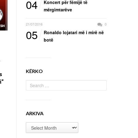
04
Koncert për fëmijë të
mërgimtarëve
21/07/2016
0
05
Ronaldo lojatari më i mirë në
botë
d
KËRKO
s
i”
ARKIVA