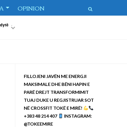
TA
OPINION
 dytë
-
Previous
Next
FILLOJENI JAVËN ME ENERGJI
MAKSIMALE DHE BËNI HAPIN E
PARË DREJT TRANSFORMIMIT
TUAJ DUKE U REGJISTRUAR SOT
NË CROSSFIT TOKË E MIRË!
+383 48 214 407
INSTAGRAM:
@TOKEEMIRE