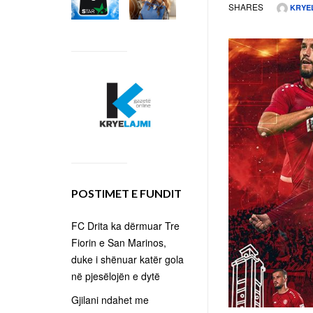
SHARES
KRYE
POSTIMET E FUNDIT
FC Drita ka dërmuar Tre
Fiorin e San Marinos,
duke i shënuar katër gola
në pjesëlojën e dytë
Gjilani ndahet me