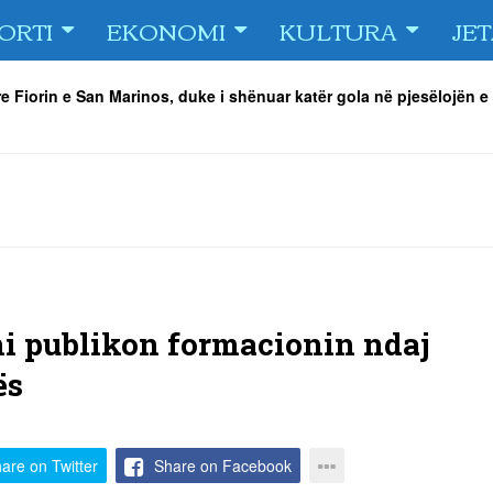
ORTI
EKONOMI
KULTURA
JE
e Fiorin e San Marinos, duke i shënuar katër gola në pjesëlojën e
jnerin Orhan Abdi
-
06/08/2026
r këta lojtarë
-
06/08/2026
acionin ndaj Tre Fiori
-
06/08/2026
rëson Dritën
-
06/08/2026
olici portofolin me dokumente dhe të holla
-
06/08/2026
 TURNEU I BEACH VOLLEY KAMENICA 2026
-
04/08/2026
ni publikon formacionin ndaj
ës
are on Twitter
Share on Facebook