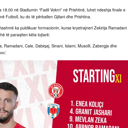
ra 18.00 në Stadiumin “Fadil Vokrri” në Prishtinë, luhet ndeshja finale e
 Futboll, ku do të përballen Gjilani dhe Prishtina.
 tashmë ka publikuar formacionin, kurse kryetrajneri Zekirija Ramadani
ë të paraqiten këta lojtarë:
ka, Ramadani, Cale, Dabiqaj, Sinani, Islami, Musolli, Zabergja dhe
om/.