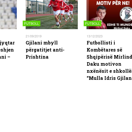
FUTBOLL
FUTBOLL
21/09/2019
13/12/2023
jyqtar
Gjilani mbyll
Futbollisti i
eshjen
përgatitjet anti-
Kombëtares së
ani –
Prishtina
Shqipërisë Mirlin
Daku motivon
nxënësit e shkollë
“Mulla Idris Gjilan