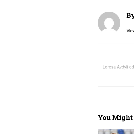
B
View
Loresa Avdyli edh
You Might 