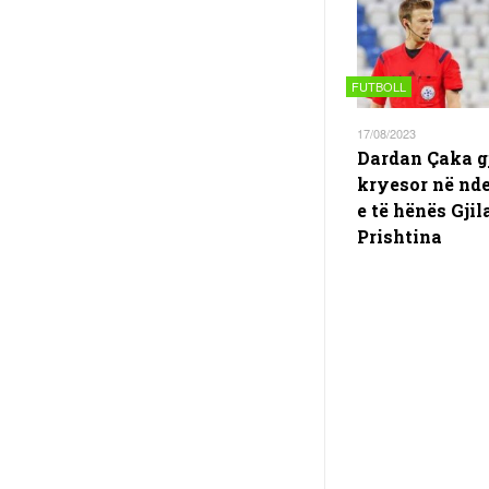
FUTBOLL
17/08/2023
Dardan Çaka g
kryesor në nd
e të hënës Gjil
Prishtina