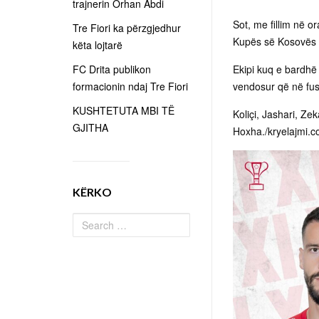
trajnerin Orhan Abdi
Sot, me fillim në o
Tre Fiori ka përzgjedhur
Kupës së Kosovës në
këta lojtarë
FC Drita publikon
Ekipi kuq e bardhë
formacionin ndaj Tre Fiori
vendosur që në fush
KUSHTETUTA MBI TË
Koliçi, Jashari, Ze
GJITHA
Hoxha./kryelajmi.c
KËRKO