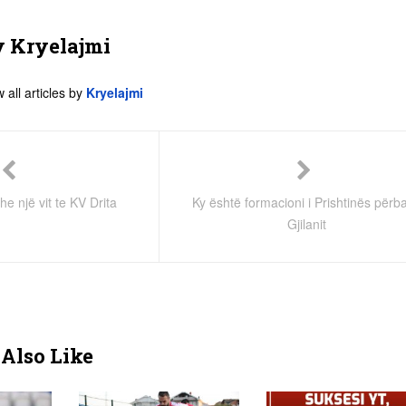
y
Kryelajmi
 all articles by
Kryelajmi
e një vit te KV Drita
Ky është formacioni i Prishtinës përba
Gjilanit
Also Like