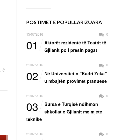
POSTIMET E POPULLARIZUARA
15/07/2016
0
01
Aktorët rezidentë të Teatrit të
Gjilanit po i presin pagat
21/07/2016
0
llë
02
Në Universitetin “Kadri Zeka”
u mbajtën provimet pranuese
21/07/2016
0
03
Bursa e Turqisë ndihmon
shkollat e Gjilanit me mjete
teknike
21/07/2016
0