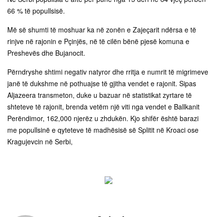
66 % të popullsisë.
Më së shumti të moshuar ka në zonën e Zajeçarit ndërsa e të
rinjve në rajonin e Pçinjës, në të cilën bënë pjesë komuna e
Preshevës dhe Bujanocit.
Përndryshe shtimi negativ natyror dhe rritja e numrit të migrimeve
janë të dukshme në pothuajse të gjitha vendet e rajonit. Sipas
Aljazeera transmeton, duke u bazuar në statistikat zyrtare të
shteteve të rajonit, brenda vetëm një viti nga vendet e Ballkanit
Perëndimor, 162,000 njerëz u zhdukën. Kjo shifër është barazi
me popullsinë e qyteteve të madhësisë së Splitit në Kroaci ose
Kragujevcin në Serbi,