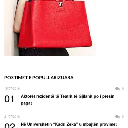
POSTIMET E POPULLARIZUARA
15/07/2016
0
01
Aktorët rezidentë të Teatrit të Gjilanit po i presin
pagat
21/07/2016
0
02
Në Universitetin “Kadri Zeka” u mbajtën provimet