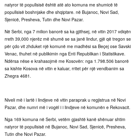
natyror të popullsisë është atë ato komuna me shumicë të
popullsisë boshnjake dhe shqiptare. në Bujanoc, Novi Sad,
Sjenicë, Presheva, Tutin dhe Novi Pazar.
Në Serbi, nga 7 milion banorë sa ka gjithsej, në vitin 2017 vdiqën
rreth 39,000 njerëz më shumë se sa janë lindur, gjë që tregon se
për çdo vit zhduket një komunë me madhësi sa Beçej ose Savski
Venac, thuhet në publikimin nga Enti Republikan i Statistikave.
Ndërsa nëse e krahasojmë me Kosovën: nga 1.798.506 banorë
sa kishte Kosova në vitin e kaluar, rritet për një vendbanim sa
Zhegra 4681.
Niveli më i lartë i lindjeve në vitin paraprak u regjistrua në Novi
Pazar, dhe numri më i vogël i i lindjeve në komunën e Rekovacit.
Nga 169 komuna në Serbi, vetëm gjashtë kanë shënuar shtim
natyror të popullsisë në Bujanoc, Novi Sad, Sjenicë, Presheva,
Tutin dhe Novi Pazar.