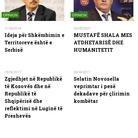
OPINION
OPINION
21/08/2018
30/08/2024
Ideja për Shkëmbimin e
MUSTAFË SHALA MES
Territoreve është e
ATDHETARISË DHE
Serbisë
HUMANITETIT
18/06/2017
26/06/2017
Zgjedhjet në Republikë
Selatin Novosella
të Kosovës dhe në
veprimtar i pesë
Republikë të
dekadave për çlirimin
Shqipërisë dhe
kombëtar
reflektimi në Luginë të
Preshevës