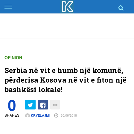
Skip
to
content
OPINION
Serbia në vit e humb një komunë,
përderisa Kosova në vit e fiton një
bashkësi lokale!
0
SHARES
30/06/2018
KRYELAJMI