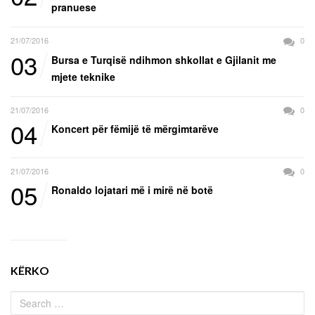
pranuese
21/07/2016
0
03
Bursa e Turqisë ndihmon shkollat e Gjilanit me
mjete teknike
21/07/2016
0
04
Koncert për fëmijë të mërgimtarëve
21/07/2016
0
05
Ronaldo lojatari më i mirë në botë
KËRKO