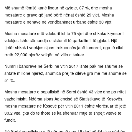
Më shumë fëmijë kanë lindur në qytete, 67 %, dhe mosha
mesatare e grave që janë bërë nënat është 29 vjet. Mosha
mesatare e nënave në vendbanimet urbane është 30 vjet.
Mosha mesatare e të vdekurit ishte 75 vjet dhe shkaku kryesor i
vdekjes ishte sëmundja e sistemit të qarkullimit të gjakut. Një
tjetër shkak i vdekjes sipas frekuencës janë tumoret, nga të cilat
rreth 22,000 njerëz vdiqën në vitin e kaluar.
Numri i banorëve në Serbi në vitin 2017 ishte pak më shumë se
shtatë milionë njerëz, shumica prej të cilëve gra me më shumë se
51 %.
Mosha mesatare e popullsisë në Serbi është 43 vjeç dhe po rritet
vazhdimisht. Ndërsa sipas Agjencisë së Statistikave të Kosovës,
mosha mesatare në Kosovë për vitin 2011 është vlerësuar të jetë
30,2 vite, çka do të thotë se ka shënuar rritje të shpejt viteve të
fundit.
Në Serbi popullsia e aftë për punë nga 15 deri në 64 vjeç përbën