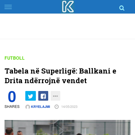
Skip
to
content
FUTBOLL
Tabela në Superligë: Ballkani e
Drita ndërrojnë vendet
0
SHARES
14/05/2023
KRYELAJMI