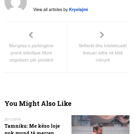
View all articles by
Kryelajmi
Mungesa e parkingjeve
Skifterët dhe Intelektualët
pranë shkollave fillore
festuan edhe në këtë
shqetësim për prindërit
mënyrë
You Might Also Like
20/11/2016
Tamniku: Me këso loje
nuk mund të merren