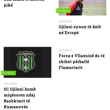
pikë
FUTBOLL
05/08/2019
Gjilani synon të dalë
në Evropë
10/03/2017
Forca e Vllaznisë do të
shihet përballë
Flamurtarit
FUTBOLL
16/11/2025
SC Gjilani humb
miqësoren ndaj
Bashkimit të
Kumanovës