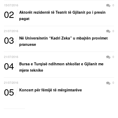
15/07/2016
0
02
Aktorët rezidentë të Teatrit të Gjilanit po i presin
pagat
21/07/2016
0
03
Në Universitetin “Kadri Zeka” u mbajtën provimet
pranuese
21/07/2016
0
04
Bursa e Turqisë ndihmon shkollat e Gjilanit me
mjete teknike
21/07/2016
0
05
Koncert për fëmijë të mërgimtarëve