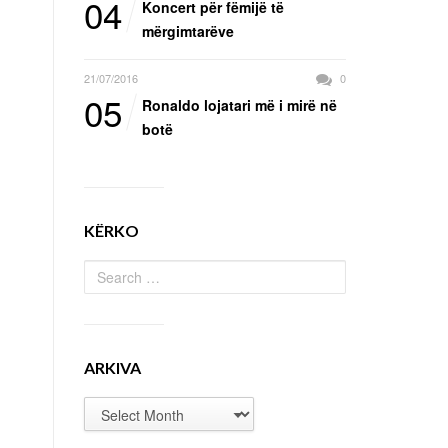
04
Koncert për fëmijë të
mërgimtarëve
21/07/2016
0
05
Ronaldo lojatari më i mirë në
botë
KËRKO
ARKIVA