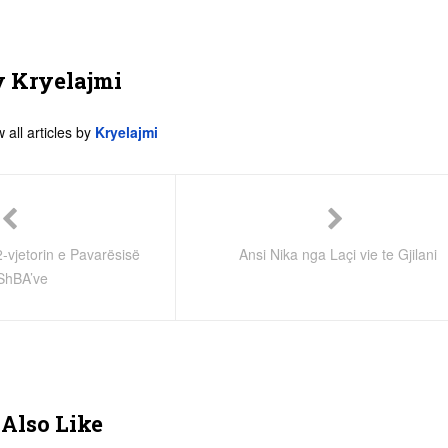
y
Kryelajmi
 all articles by
Kryelajmi
-vjetorin e Pavarësisë
Ansi Nika nga Laçi vie te Gjilani
ShBA’ve
Also Like