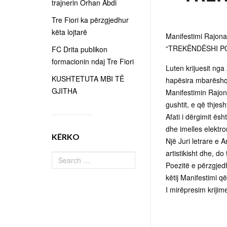
trajnerin Orhan Abdi
Tre Fiori ka përzgjedhur
këta lojtarë
Manifestimi Rajona
“TREKËNDËSHI P
FC Drita publikon
formacionin ndaj Tre Fiori
Luten krijuesit ng
KUSHTETUTA MBI TË
hapësira mbarëshqi
GJITHA
Manifestimin Rajona
gushtit, e që thjesh
Afati i dërgimit ës
dhe imelles elektr
KËRKO
Një Juri letrare e 
artistikisht dhe, do
Poezitë e përzgjed
këtij Manifestimi
I mirëpresim krijim