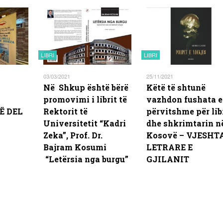
LIBRI
LIBRI
03/03/2021
25/11/2021
Në Shkup është bërë
Këtë të shtunë
promovimi i librit të
vazhdon fushata e
Ë DEL
Rektorit të
përvitshme për lib
Universitetit “Kadri
dhe shkrimtarin n
Zeka”, Prof. Dr.
Kosovë – VJESHT
Bajram Kosumi
LETRARE E
“Letërsia nga burgu”
GJILANIT