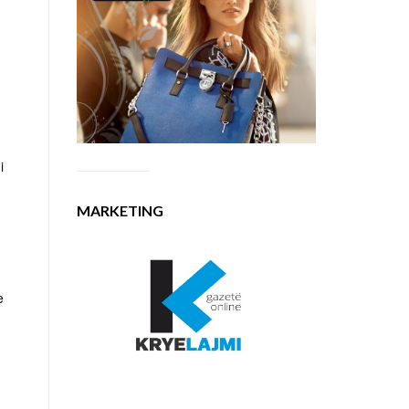
i
MARKETING
e