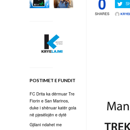
0
Sh
SHARES
KRYE
POSTIMET E FUNDIT
FC Drita ka dërmuar Tre
Fiorin e San Marinos,
duke i shënuar katër gola
në pjesëlojën e dytë
Gjilani ndahet me