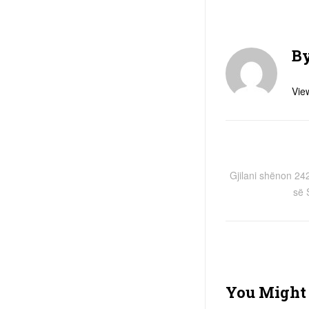
B
View
Gjilani shënon 242
së 
You Might 