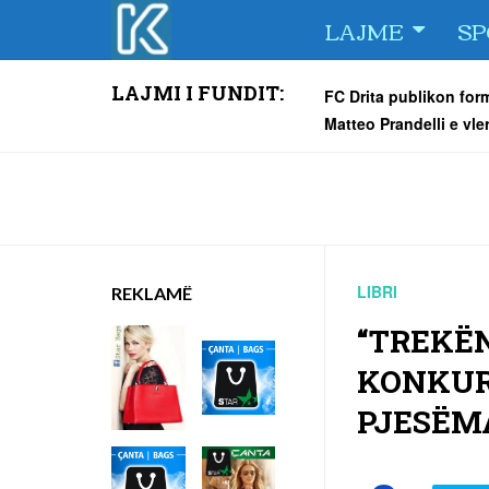
Skip
06/08/2026
LAJME
SP
to
Gjilani ndahet me tra
content
Tre Fiori ka përzgjedhu
LAJMI I FUNDIT:
FC Drita publikon form
Matteo Prandelli e vle
Qytetari dorëzon në p
U MBYLL ME SUKSES
LIBRI
REKLAMË
“TREKËN
KONKUR
PJESËM