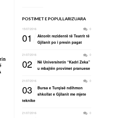
POSTIMET E POPULLARIZUARA
15/07/2016
0
01
Aktorët rezidentë të Teatrit të
Gjilanit po i presin pagat
21/07/2016
0
rin
02
Në Universitetin “Kadri Zeka”
ë
u mbajtën provimet pranuese
A
21/07/2016
0
03
Bursa e Turqisë ndihmon
shkollat e Gjilanit me mjete
teknike
21/07/2016
0