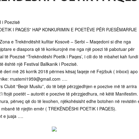
l i Poezisë
OETIK I PAQES” HAP KONKURIMIN E POETËVE PËR PJESËMARRJE
a Zona e Trekëndëshit kufitar Kosovë – Serbi – Maqedoni si dhe nga
ptare e diaspora që të konkurojnë me nga një poezi të pabotuar për
l të Poezisë “Trekëndëshi Poetik i Paqes’, i cili do të mbahet kah fundi 
të është një Festival Ballkanik i Poezisë.
htë deri më 26 korrik 2018 përmes
kësaj faqeje në Fejzbuk ( inboxi) apo
onike:
rrustemi1959@gmail.com
….
Ars Clubit “Beqir Musliu”, do të bëjë përzgjedhjen e poezive më të arrira
 t’i ftojë poetët – autorët e poezive të përzgjedhura, në këtë Manifestim.
hura, përveç që do të lexohen, njëkohësisht edhe botohen në revistën 
 që mbanë të njejtin emër ( TREKËNDËSHI POETIK I PAQES).
et e juaja ….