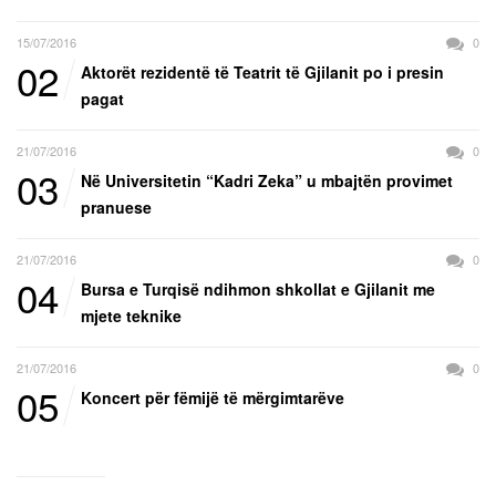
15/07/2016
0
02
Aktorët rezidentë të Teatrit të Gjilanit po i presin
pagat
21/07/2016
0
03
Në Universitetin “Kadri Zeka” u mbajtën provimet
pranuese
21/07/2016
0
04
Bursa e Turqisë ndihmon shkollat e Gjilanit me
mjete teknike
21/07/2016
0
05
Koncert për fëmijë të mërgimtarëve