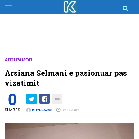
Skip
to
content
ARTI PAMOR
Arsiana Selmani e pasionuar pas
vizatimit
0
SHARES
21/08/2021
KRYELAJMI