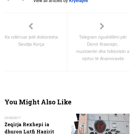
View all articles by
Kryelajmi
Ka ndërruar jetë doktoresha
Telegram ngushëllimi për
Sevdije Korça
Demir Krasniqin,
muzicientin dhe folkloristin e
njohur të Anamoravës
You Might Also Like
23/06/2017
Zeqirja Rexhepi ia
dhuron Lutfi Hazirit