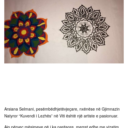
Arsiana Selmani, pesëmbëdhjetëvjeçare, nxënëse në Gjimnazin
Natyror “Kuvendi i Lezhës” në Viti është një artiste e pasionuar.
Ajo përveç mësimeve që i ka parësore, merret edhe me vizatim.