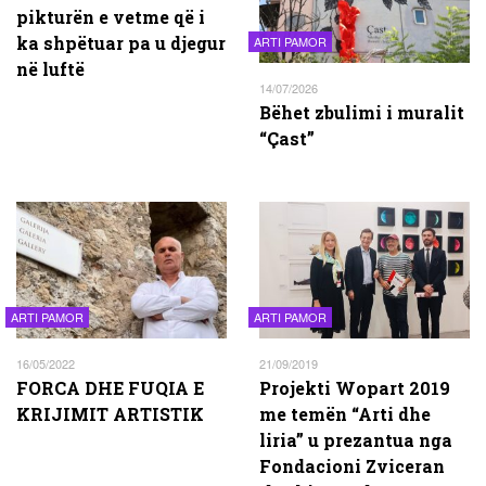
pikturën e vetme që i
ka shpëtuar pa u djegur
ARTI PAMOR
në luftë
14/07/2026
Bëhet zbulimi i muralit
“Çast”
ARTI PAMOR
ARTI PAMOR
16/05/2022
21/09/2019
FORCA DHE FUQIA E
Projekti Wopart 2019
KRIJIMIT ARTISTIK
me temën “Arti dhe
liria” u prezantua nga
Fondacioni Zviceran