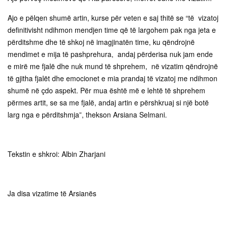
Ajo e pëlqen shumë artin, kurse për veten e saj thitë se “të vizatoj
definitivisht ndihmon mendjen time që të largohem pak nga jeta e
përditshme dhe të shkoj në imagjinatën time, ku qëndrojnë
mendimet e mija të pashprehura, andaj përderisa nuk jam ende
e mirë me fjalë dhe nuk mund të shprehem, në vizatim qëndrojnë
të gjitha fjalët dhe emocionet e mia prandaj të vizatoj me ndihmon
shumë në çdo aspekt. Për mua është më e lehtë të shprehem
përmes artit, se sa me fjalë, andaj artin e përshkruaj si një botë
larg nga e përditshmja”, thekson Arsiana Selmani.
Tekstin e shkroi: Albin Zharjani
Ja disa vizatime të Arsianës