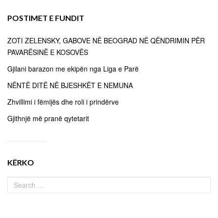
POSTIMET E FUNDIT
ZOTI ZELENSKY, GABOVE NË BEOGRAD NË QËNDRIMIN PËR
PAVARËSINË E KOSOVËS
Gjilani barazon me ekipën nga Liga e Parë
NËNTË DITË NË BJESHKËT E NEMUNA
Zhvillimi i fëmijës dhe roli i prindërve
Gjithnjë më pranë qytetarit
KËRKO