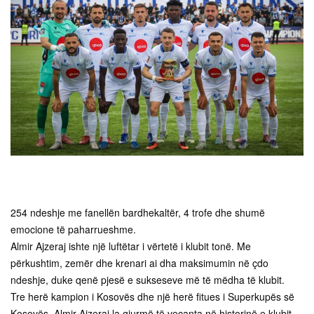
254 ndeshje me fanellën bardhekaltër, 4 trofe dhe shumë
emocione të paharrueshme.
Almir Ajzeraj ishte një luftëtar i vërtetë i klubit tonë. Me
përkushtim, zemër dhe krenari ai dha maksimumin në çdo
ndeshje, duke qenë pjesë e sukseseve më të mëdha të klubit.
Tre herë kampion i Kosovës dhe një herë fitues i Superkupës së
Kosovës, Almir Ajzeraj la gjurmë të veçanta në historinë e klubit