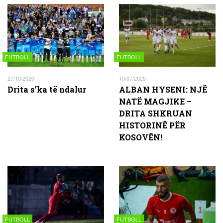
FUTBOLL
FUTBOLL
27/10/2020
15/07/2025
Drita s’ka të ndalur
ALBAN HYSENI: NJË
NATË MAGJIKE –
DRITA SHKRUAN
HISTORINË PËR
KOSOVËN!
FUTBOLL
FUTBOLL