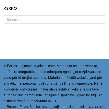
KËRKO
© Portali i Lajmeve kryelajmi.com. Materialet në këtë website,
përfshirë fotografitë, janë të mbrojtura nga Ligjet e Aplikuara në
vend për të drejtat autoriale. Materialet në këtë website janë për
shfrytëzimin personal tuajin dhe për qëllime jo-komerciale. Në të
kundërtën shfrytëzimi i materialeve është shkelje e të drejtave
autoriale dhe është i ndaluar sipas dispozitave ligjore në fuqi. Të
gjitha të drejtat e rezervuara ©2016
Botues: Enver Sadiku,
enver_sa@hotmail.com
, tel. +377 44 132