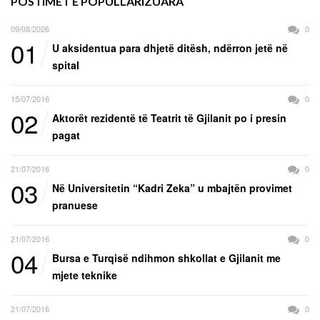
POSTIMET E POPULLARIZUARA
09/08/2026
0
01
U aksidentua para dhjetë ditësh, ndërron jetë në
spital
15/07/2016
0
02
Aktorët rezidentë të Teatrit të Gjilanit po i presin
pagat
21/07/2016
0
03
Në Universitetin “Kadri Zeka” u mbajtën provimet
pranuese
21/07/2016
0
04
Bursa e Turqisë ndihmon shkollat e Gjilanit me
mjete teknike
21/07/2016
0