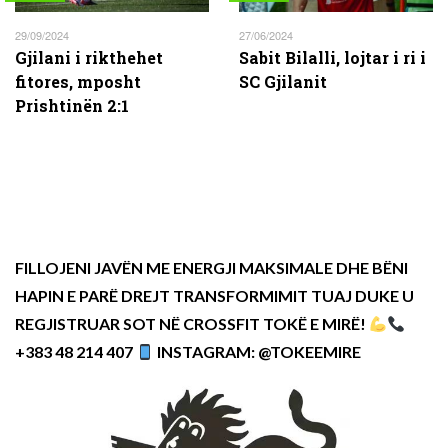
29/09/2024
27/06/2024
Gjilani i rikthehet
Sabit Bilalli, lojtar i ri i
fitores, mposht
SC Gjilanit
Prishtinën 2:1
FILLOJENI JAVËN ME ENERGJI MAKSIMALE DHE BËNI
HAPIN E PARË DREJT TRANSFORMIMIT TUAJ DUKE U
REGJISTRUAR SOT NË CROSSFIT TOKË E MIRË!
+383 48 214 407
INSTAGRAM: @TOKEEMIRE