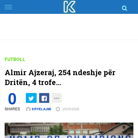
Skip
to
content
FUTBOLL
Almir Ajzeraj, 254 ndeshje për
Dritën, 4 trofe…
0
SHARES
25/05/2026
KRYELAJMI