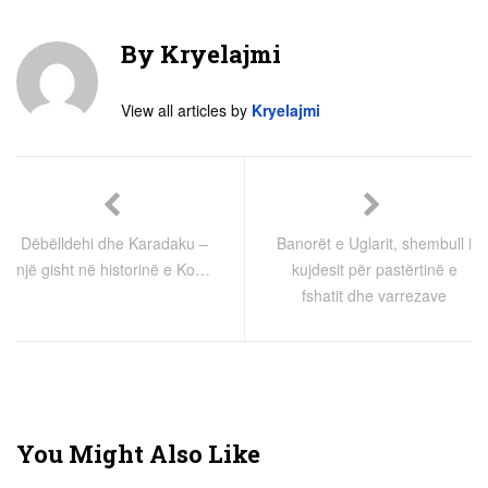
By
Kryelajmi
View all articles by
Kryelajmi
Dëbëlldehi dhe Karadaku –
Banorët e Uglarit, shembull i
një gisht në historinë e Kosovës
kujdesit për pastërtinë e
fshatit dhe varrezave
You Might Also Like