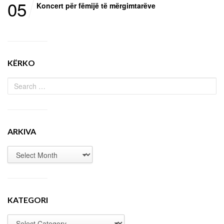
05
Koncert për fëmijë të mërgimtarëve
KËRKO
ARKIVA
KATEGORI