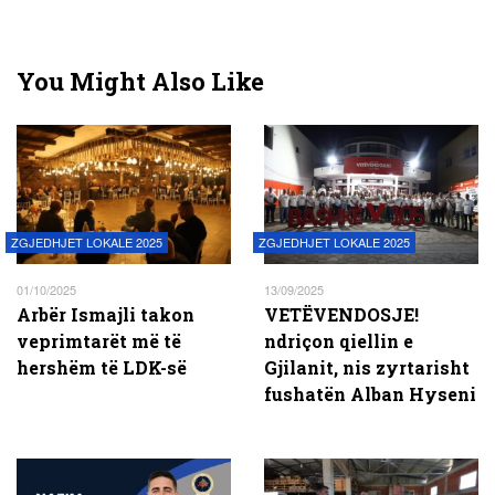
You Might Also Like
ZGJEDHJET LOKALE 2025
ZGJEDHJET LOKALE 2025
01/10/2025
13/09/2025
Arbër Ismajli takon
VETËVENDOSJE!
veprimtarët më të
ndriçon qiellin e
hershëm të LDK-së
Gjilanit, nis zyrtarisht
fushatën Alban Hyseni