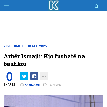
Skip
to
content
ZGJEDHJET LOKALE 2025
Arbër Ismajli: Kjo fushatë na
bashkoi
0
SHARES
13/10/2025
KRYELAJMI