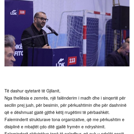
Të dashur qytetarë të Gjilanit,
Nga thellësia e zemrës, një falënderim i madh dhe i sinqertë për
secilin prej jush, për besimin, për përkushtimin dhe për dashninë
që e dëshmuat gjatë gjithë këtij rrugëtimi të përbashkët.
Faleminderit strukturave tona organizative, që me përkushtim e
disiplinë e mbajtët çdo ditë gjallë frymën e ndryshimit.
Faleminderit aktivistëve tanë të palodhur, që nuk u ndalët asnjë