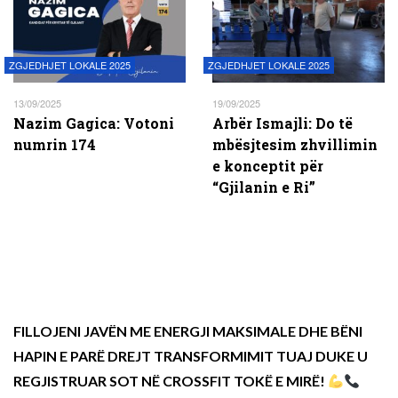
ZGJEDHJET LOKALE 2025
ZGJEDHJET LOKALE 2025
13/09/2025
19/09/2025
Nazim Gagica: Votoni
Arbër Ismajli: Do të
numrin 174
mbësjtesim zhvillimin
e konceptit për
“Gjilanin e Ri”
FILLOJENI JAVËN ME ENERGJI MAKSIMALE DHE BËNI
HAPIN E PARË DREJT TRANSFORMIMIT TUAJ DUKE U
REGJISTRUAR SOT NË CROSSFIT TOKË E MIRË!