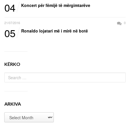
04
Koncert për fëmijë të mërgimtarëve
21/07/2016
0
05
Ronaldo lojatari më i mirë në botë
KËRKO
ARKIVA