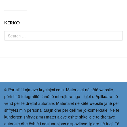
KËRKO
© Portali i Lajmeve kryelajmi.com. Materialet në këtë website,
përfshirë fotografitë, janë të mbrojtura nga Ligjet e Aplikuara në
vend për të drejtat autoriale. Materialet në këtë website janë për
shfrytëzimin personal tuajin dhe për qëllime jo-komerciale. Në të
kundërtën shfrytëzimi i materialeve është shkelje e të drejtave
autoriale dhe është i ndaluar sipas dispozitave ligjore në fuqi. Të