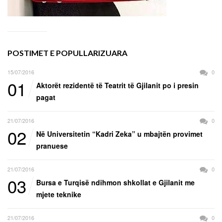
POSTIMET E POPULLARIZUARA
15/07/2016
0
01
Aktorët rezidentë të Teatrit të Gjilanit po i presin
pagat
21/07/2016
0
02
Në Universitetin “Kadri Zeka” u mbajtën provimet
pranuese
21/07/2016
0
03
Bursa e Turqisë ndihmon shkollat e Gjilanit me
mjete teknike
21/07/2016
0