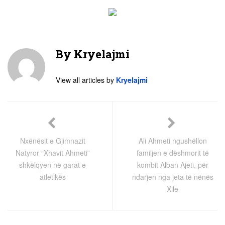
By
Kryelajmi
View all articles by
Kryelajmi
Nxënësit e Gjimnazit
Ali Ahmeti ngushëllon
Natyror “Xhavit Ahmeti”
familjen e dëshmorit të
shkëlqyen në garat e
kombit Alban Ajeti, për
atletikës
ndarjen nga jeta të nënës
Xile