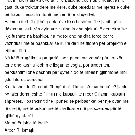
çast, duke trokitur derë më derë, duke biseduar me njerëz e duke
përhapur mesazhin tonë me zemër e sinqeritet.
Faleminderit të gjithë qytetarëve të ndershëm të Gjilanit, që e
dëshmuat kulturën qytetare, vullnetin dhe pjekurinë demokratike.
Kjo fushatë na bashkoi, na mësoi dhe na dha forcë për të
vazhduar më të bashkuar se kurrë deri në fitoren për projektin e
Gjilanit të ri.
Në këtë rrugëtim, u pa qartë kush punoi me zemër për kauzën
tonë dhe kush u lodh me llogari të vogla, por sinqeriteti,
përkushtimi dhe dashnia për qytetin do të mbesin gjithmonë mbi
çdo interes personal.
Kjo dashni do të na udhëheqë drejt fitores së madhe për Gjilanin.
Ky falënderim është fillimi i një kapitulli të ri për Gjilanin, kapitulli i
shpresës, i bashkimit dhe i punës së përbashkët për një qytet më
të drejtë, më të bukur, më të zhvilluar e më prosperues për të
gjithë qytetarët.
Me mirënjohje të thellë,
Arbër R. Ismajli