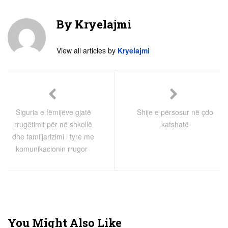
By
Kryelajmi
View all articles by
Kryelajmi
Siguria e fëmijëve gjatë
Shije e përsosur në çdo
rrugëtimit për në shkollë
kafshatë
dhe familjarizimi i tyre me
komunikacionin rrugor
You Might Also Like