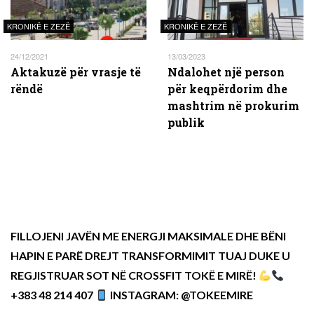
KRONIKË E ZEZË
KRONIKË E ZEZË
24/12/2021
13/03/2023
Aktakuzë për vrasje të
Ndalohet një person
rëndë
për keqpërdorim dhe
mashtrim në prokurim
publik
FILLOJENI JAVËN ME ENERGJI MAKSIMALE DHE BËNI
HAPIN E PARË DREJT TRANSFORMIMIT TUAJ DUKE U
REGJISTRUAR SOT NË CROSSFIT TOKË E MIRË!
+383 48 214 407
INSTAGRAM: @TOKEEMIRE