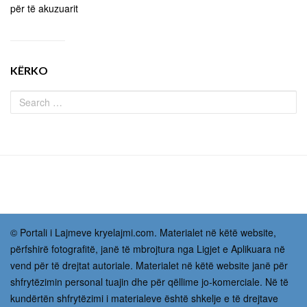
për të akuzuarit
KËRKO
© Portali i Lajmeve kryelajmi.com. Materialet në këtë website,
përfshirë fotografitë, janë të mbrojtura nga Ligjet e Aplikuara në
vend për të drejtat autoriale. Materialet në këtë website janë për
shfrytëzimin personal tuajin dhe për qëllime jo-komerciale. Në të
kundërtën shfrytëzimi i materialeve është shkelje e të drejtave