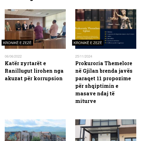
KRONIKË E ZEZË
KRONIKË E ZEZË
06/06/2022
25/11/2024
Katër zyrtarët e
Prokuroria Themelore
Ranillugut lirohen nga
në Gjilan brenda javës
akuzat për korrupsion
paraqet 11 propozime
për shqiptimin e
masave ndaj të
miturve