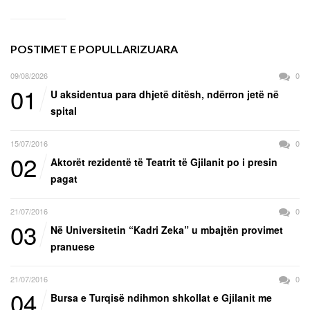
POSTIMET E POPULLARIZUARA
09/08/2026
0
01
U aksidentua para dhjetë ditësh, ndërron jetë në
spital
15/07/2016
0
02
Aktorët rezidentë të Teatrit të Gjilanit po i presin
pagat
21/07/2016
0
03
Në Universitetin “Kadri Zeka” u mbajtën provimet
pranuese
21/07/2016
0
04
Bursa e Turqisë ndihmon shkollat e Gjilanit me