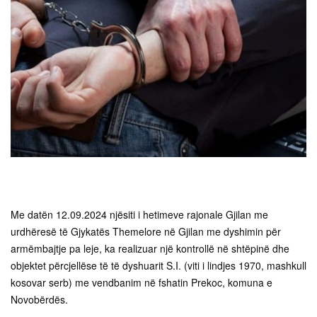
Me datën 12.09.2024 njësiti i hetimeve rajonale Gjilan me
urdhëresë të Gjykatës Themelore në Gjilan me dyshimin për
armëmbajtje pa leje, ka realizuar një kontrollë në shtëpinë dhe
objektet përcjellëse të të dyshuarit S.I. (viti i lindjes 1970, mashkull
kosovar serb) me vendbanim në fshatin Prekoc, komuna e
Novobërdës.