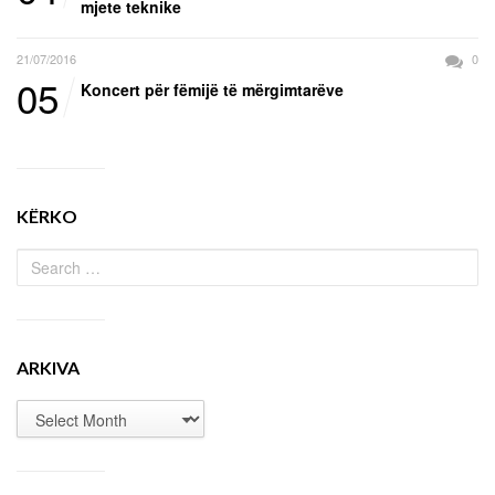
mjete teknike
21/07/2016
0
05
Koncert për fëmijë të mërgimtarëve
KËRKO
ARKIVA