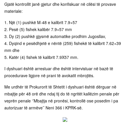
Gjatë kontrollit janë gjetur dhe konfiskuar në cilësi të provave
materiale:
1. Një (1) pushkë M-48 e kalibrit 7.9×57
2. Pesë (5) fishek kalibër 7.9×57 mm
3. Dy (2) pushkë gjysmë automatike prodhim Jugosllav,
4. Dyqind e pesëdhjetë e nëntë (259) fishekë të kalibrit 7.62×39
mm dhe
5. Katër (4) fishek të kalibrit 7.9X57 mm.
I dyshuari është arrestuar dhe është intervistuar në bazë të
procedurave ligjore në prani të avokatit mbrojtës.
Me urdhër të Prokurorit të Shtetit i dyshuari është dërguar në
mbajtje për 48 orë dhe ndaj tij do të ngritët kallëzim penale për
veprën penale ‘’Mbajtja në pronësi, kontrollë ose posedim i pa
autorizuar të armëve’’ Neni 366 i KPRK-së.