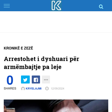
Skip
to
content
KRONIKË E ZEZË
Arrestohet i dyshuari për
armëmbajtje pa leje
0
SHARES
12/09/2024
KRYELAJMI