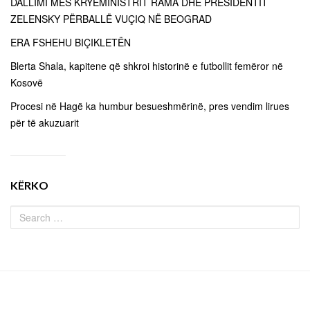
DALLIMI MES KRYEMINISTRIT RAMA DHE PRESIDENTIT
ZELENSKY PËRBALLË VUÇIQ NË BEOGRAD
ERA FSHEHU BIÇIKLETËN
Blerta Shala, kapitene që shkroi historinë e futbollit femëror në
Kosovë
Procesi në Hagë ka humbur besueshmërinë, pres vendim lirues
për të akuzuarit
KËRKO