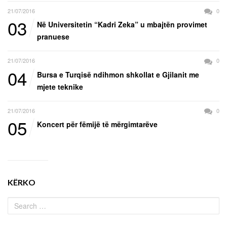
21/07/2016
0
03
Në Universitetin “Kadri Zeka” u mbajtën provimet
pranuese
21/07/2016
0
04
Bursa e Turqisë ndihmon shkollat e Gjilanit me
mjete teknike
21/07/2016
0
05
Koncert për fëmijë të mërgimtarëve
KËRKO