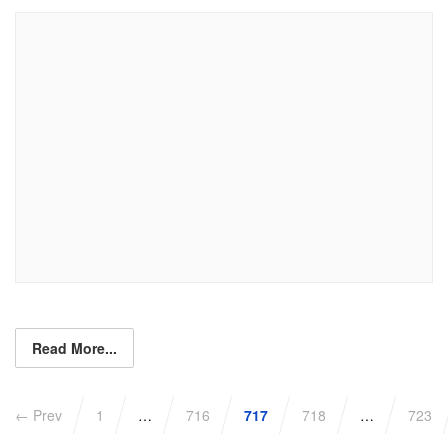
Read More...
← Prev
1
…
716
717
718
…
723