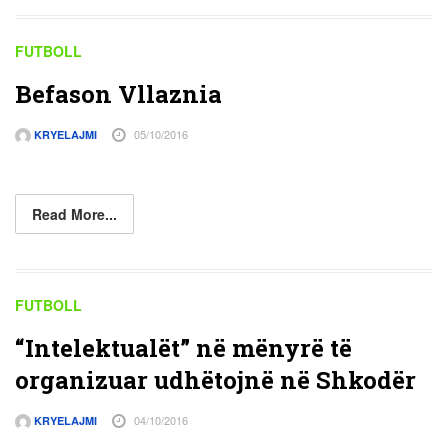
FUTBOLL
Befason Vllaznia
05/10/2016
KRYELAJMI
Read More...
FUTBOLL
“Intelektualët” në mënyrë të
organizuar udhëtojnë në Shkodër
04/10/2016
KRYELAJMI