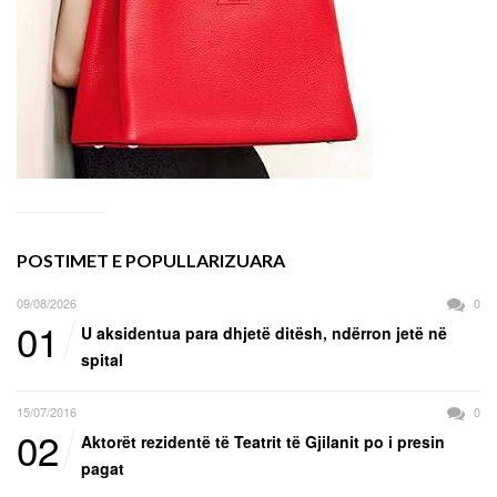
POSTIMET E POPULLARIZUARA
09/08/2026
0
01
U aksidentua para dhjetë ditësh, ndërron jetë në
spital
15/07/2016
0
02
Aktorët rezidentë të Teatrit të Gjilanit po i presin
pagat