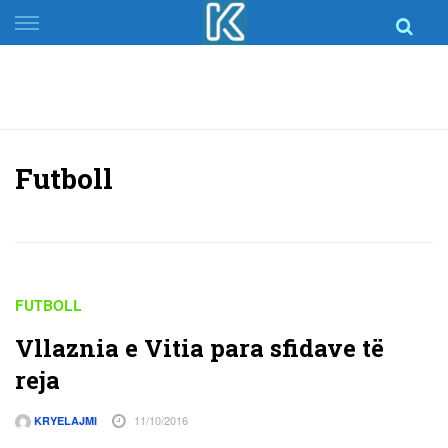
Skip
to
content
Futboll
FUTBOLL
Vllaznia e Vitia para sfidave të
reja
11/10/2016
KRYELAJMI