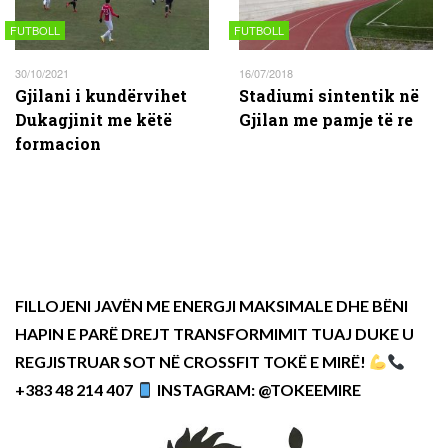
FUTBOLL
FUTBOLL
30/10/2021
16/07/2018
Gjilani i kundërvihet
Stadiumi sintentik në
Dukagjinit me këtë
Gjilan me pamje të re
formacion
FILLOJENI JAVËN ME ENERGJI MAKSIMALE DHE BËNI
HAPIN E PARË DREJT TRANSFORMIMIT TUAJ DUKE U
REGJISTRUAR SOT NË CROSSFIT TOKË E MIRË!
+383 48 214 407
INSTAGRAM: @TOKEEMIRE