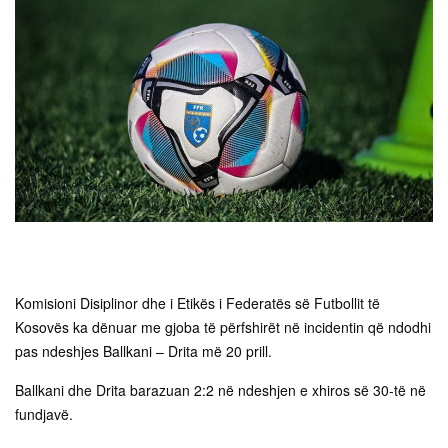
Komisioni Disiplinor dhe i Etikës i Federatës së Futbollit të
Kosovës ka dënuar me gjoba të përfshirët në incidentin që ndodhi
pas ndeshjes Ballkani – Drita më 20 prill.
Ballkani dhe Drita barazuan 2:2 në ndeshjen e xhiros së 30-të në
fundjavë.