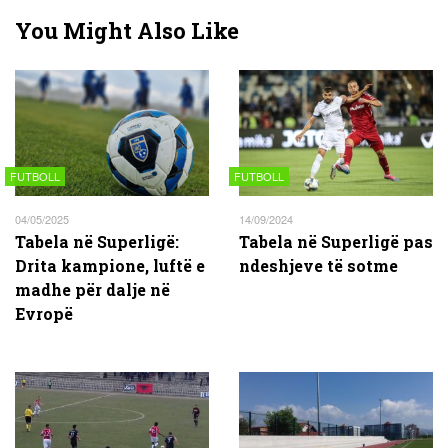
You Might Also Like
FUTBOLL
FUTBOLL
04/05/2025
14/09/2024
Tabela në Superligë:
Tabela në Superligë pas
Drita kampione, luftë e
ndeshjeve të sotme
madhe për dalje në
Evropë