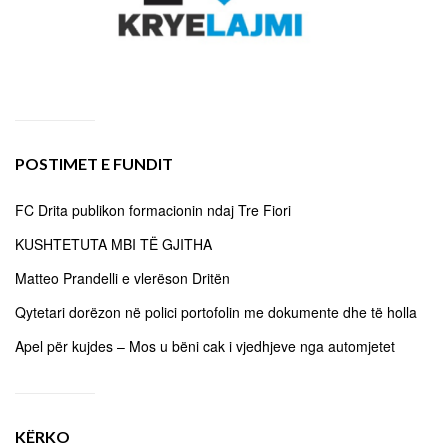
POSTIMET E FUNDIT
FC Drita publikon formacionin ndaj Tre Fiori
KUSHTETUTA MBI TË GJITHA
Matteo Prandelli e vlerëson Dritën
Qytetari dorëzon në polici portofolin me dokumente dhe të holla
Apel për kujdes – Mos u bëni cak i vjedhjeve nga automjetet
KËRKO