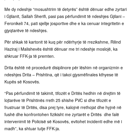
Me dy ndeshje “mosushtrim të detyrës” është dënuar edhe zyrtari
i Gjilanit, Sallah Sherifi, pasi pas përfundimit të ndeshjes Gjilani –
Feronikeli 74, pati sjellje josportive dhe e ka cenuar integritetin e
gjyqtarëve të ndeshjes.
Për shkak të kartonit të kuq për ndërhyrje të rrezikshme, Rilind
Haziraj i Malishevës është dënuar me tri ndeshje moslojë, ka
shkruar FFK-ja të premten.
Drita është në procedurë disiplinore për lëshim në organizmin e
ndeshjes Drita – Prishtina, që i takoi gjysmëfinales kthyese të
Kupës së Kosovës.
“Pas përfundimit të takimit, tifozët e Dritës hedhin në drejtim të
lojtarëve të Prishtinës rreth 25 shishe PVC si dhe tifozët e
frustruar të Dritës, disa prej tyre, kalojnë rrethojat dhe hyjnë në
fushë dhe konfrontohen fizikisht me zyrtarët e Dritës dhe falë
intervenimit të Policisë së Kosovës, evitohet incidenti edhe më i
madh”, ka shtuar tutje FFK-ja.