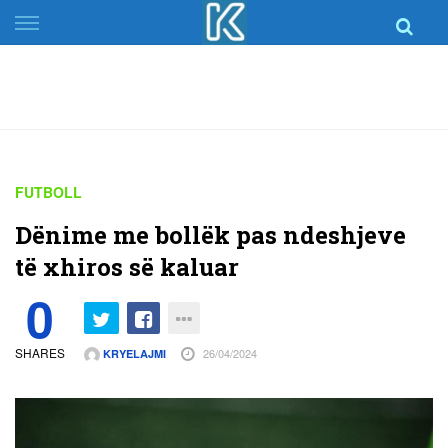
Skip
to
content
FUTBOLL
Dënime me bollëk pas ndeshjeve
të xhiros së kaluar
0
SHARES
26/04/2024
KRYELAJMI