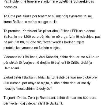
Pati incident në tunelin e stadiumin e qytetit në Suharekë pas
ndeshjes.
Te Drita pati akuza për tentim të sulmit ndaj zyrtarëve të saj,
kurse Ballkani e mohoi një gjë të tillë.
Të premten, Komisioni Disiplinor dhe i Etikës i FFK-së e dënoi
Ballkanin me 1200 euro për lëshim në organizim të ndeshjes, pasi
në minutat 80, 89 dhe 92, tifozët vendës hodhën mjete
piroteknike tymuese në fushën e lojës.
Videoanalisti i Ballkanit, Ardi Kabashi, është dënuar me 500 euro
për shkak të fyerjeve në drejtim të trajnerit të Dritës, Zekirija
Ramadani.
Zyrtari tjetër i Ballkanit, Idriz Hajrizi, është dënuar me gjobë prej
300 eurosh, për arsye të njëjta, si dhe është dënuar me dy
ndeshje “mosushtrim të detyrës”.
Trajneri i Dritës, Zekirija Ramadani, është dënuar me 500 euro,
për fyerje ndaj videoanalistit të Ballkanit.