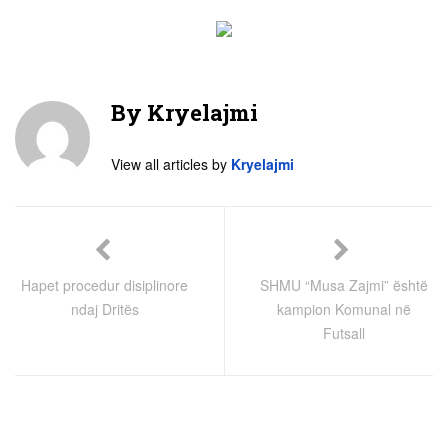
By
Kryelajmi
View all articles by
Kryelajmi
Hapet procedur disiplinore
SHMU “Musa Zajmi” është
ndaj Dritës
kampion Komunal në
Futsall