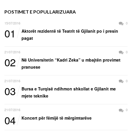
POSTIMET E POPULLARIZUARA
15/07/2016
0
01
Aktorët rezidentë të Teatrit të Gjilanit po i presin
pagat
21/07/2016
0
02
Në Universitetin “Kadri Zeka” u mbajtën provimet
pranuese
21/07/2016
0
03
Bursa e Turqisë ndihmon shkollat e Gjilanit me
mjete teknike
21/07/2016
0
04
Koncert për fëmijë të mërgimtarëve