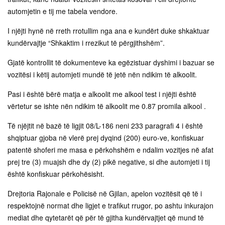
automjetin e tij me tabela vendore.
I njëjti hynë në rreth rrotullim nga ana e kundërt duke shkaktuar
kundërvajtje “Shkaktim i rrezikut të përgjithshëm”.
Gjatë kontrollit të dokumenteve ka egëzistuar dyshimi i bazuar se
vozitësi i këtij automjeti mundë të jetë nën ndikim të alkoolit.
Pasi i është bërë matja e alkoolit me alkool test i njëjti është
vërtetur se ishte nën ndikim të alkoolit me 0.87 promila alkool .
Të njëjtit në bazë të ligjit 08/L-186 neni 233 paragrafi 4 i është
shqiptuar gjoba në vlerë prej dyqind (200) euro-ve, konfiskuar
patentë shoferi me masa e përkohshëm e ndalim vozitjes në afat
prej tre (3) muajsh dhe dy (2) pikë negative, si dhe automjeti i tij
është konfiskuar përkohësisht.
Drejtoria Rajonale e Policisë në Gjilan, apelon vozitësit që të i
respektojnë normat dhe ligjet e trafikut rrugor, po ashtu inkurajon
mediat dhe qytetarët që për të gjitha kundërvajtjet që mund të