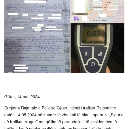
Gjilan, 14 maj 2024
Drejtoria Rajonale e Policisë Gjilan, njësiti i trafikut Rajonalme
datën 14.05.2024 në kuadër të zbatimit të planit operativ ,,Siguria
në trafikun rrugor’’ me qëllim të parandalimit të aksidenteve të
trafikut, kanë ndalur vozitësin shtetas kosovar i cili drejtonte