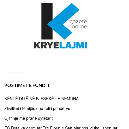
POSTIMET E FUNDIT
NËNTË DITË NË BJESHKËT E NEMUNA
Zhvillimi i fëmijës dhe roli i prindërve
Gjithnjë më pranë qytetarit
FC Drita ka dërmuar Tre Fiorin e San Marinos, duke i shënuar