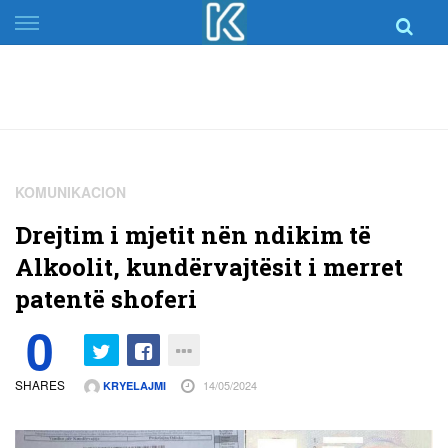
Skip
to
content
KOMUNIKACION
Drejtim i mjetit nën ndikim të
Alkoolit, kundërvajtësit i merret
patentë shoferi
0
SHARES
14/05/2024
KRYELAJMI