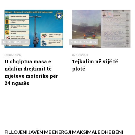
KOMUNIKACION
KOMUNIKACION
26/06/2026
07/02/2024
U shqiptua masa e
Tejkalim në vijë të
ndalim drejtimit të
plotë
mjeteve motorike për
24 ngasës
FILLOJENI JAVËN ME ENERGJI MAKSIMALE DHE BËNI