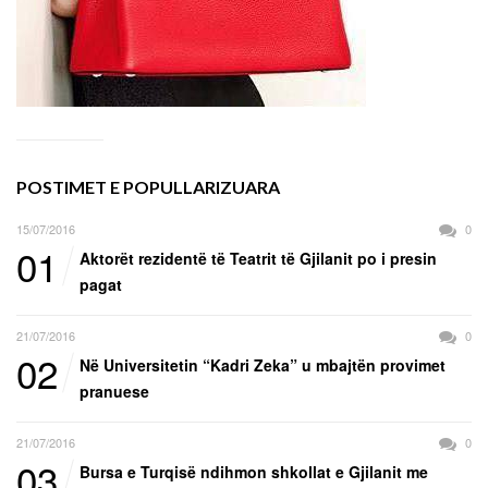
POSTIMET E POPULLARIZUARA
15/07/2016
0
01
Aktorët rezidentë të Teatrit të Gjilanit po i presin
pagat
21/07/2016
0
02
Në Universitetin “Kadri Zeka” u mbajtën provimet
pranuese
21/07/2016
0
03
Bursa e Turqisë ndihmon shkollat e Gjilanit me