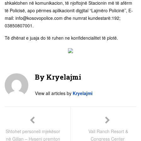
shkaktohen në komunikacion, të njoftojnë Stacionin më të afërm
të Policisë, apo përmes aplikacionit digjital “Lajmëro Policinë’’, E-
mail:
info@kosovopolice.com
dhe numrat kundestarë:192;
03850807001.
Të dhënat e juaja do të ruhen ne konfidencialitet të plotë.
By
Kryelajmi
View all articles by
Kryelajmi
Shtohet personeli mjekësor
Vali Ranch Resort &
në Gjilan – Hyseni premton
Congress Center