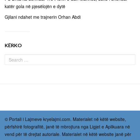
katër gola në pjesëlojën e dytë
Gjilani ndahet me trajnerin Orhan Abdi
KËRKO
© Portali i Lajmeve kryelajmi.com. Materialet në këtë website,
përfshirë fotografitë, janë të mbrojtura nga Ligjet e Aplikuara në
vend për të drejtat autoriale. Materialet në këtë website janë për