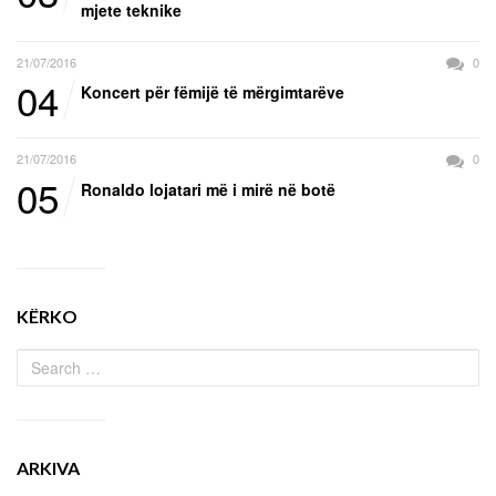
mjete teknike
21/07/2016
0
04
Koncert për fëmijë të mërgimtarëve
21/07/2016
0
05
Ronaldo lojatari më i mirë në botë
KËRKO
ARKIVA