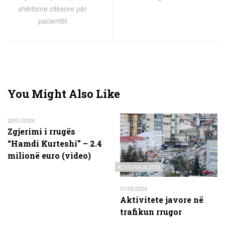
shërbime cilësore për
pacientët
You Might Also Like
22/01/2024
Zgjerimi i rrugës
“Hamdi Kurteshi” – 2.4
milionë euro (video)
KOMUNIKACION
31/05/2024
Aktivitete javore në
trafikun rrugor