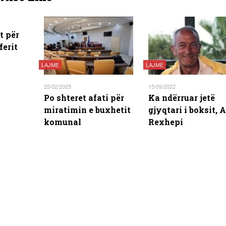
et për
ferit
LAJME
LAJME
25/02/2025
15/09/2022
Po shteret afati për
Ka ndërruar jetë
miratimin e buxhetit
gjyqtari i boksit, A
komunal
Rexhepi