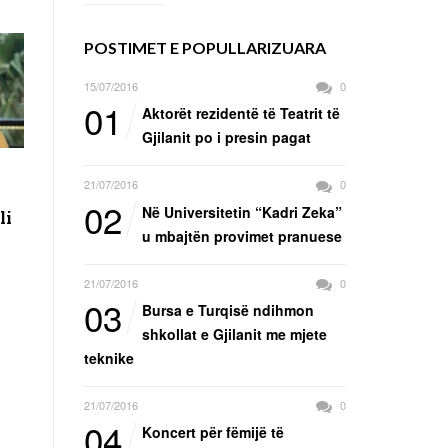
POSTIMET E POPULLARIZUARA
15/07/2016
0
01
Aktorët rezidentë të Teatrit të
Gjilanit po i presin pagat
21/07/2016
0
02
Në Universitetin “Kadri Zeka”
li
u mbajtën provimet pranuese
21/07/2016
0
03
Bursa e Turqisë ndihmon
shkollat e Gjilanit me mjete
teknike
21/07/2016
0
04
Koncert për fëmijë të