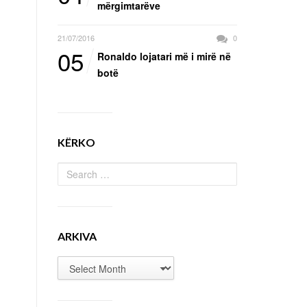
mërgimtarëve
21/07/2016
0
05
Ronaldo lojatari më i mirë në
botë
KËRKO
ARKIVA