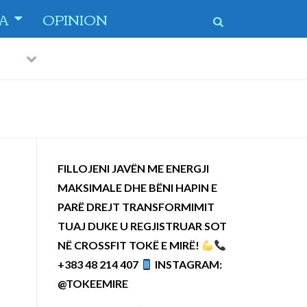
TA
OPINION
Previous
Next
 dytë
-
FILLOJENI JAVËN ME ENERGJI
MAKSIMALE DHE BËNI HAPIN E
PARË DREJT TRANSFORMIMIT
TUAJ DUKE U REGJISTRUAR SOT
NË CROSSFIT TOKË E MIRË!
+383 48 214 407
INSTAGRAM:
@TOKEEMIRE