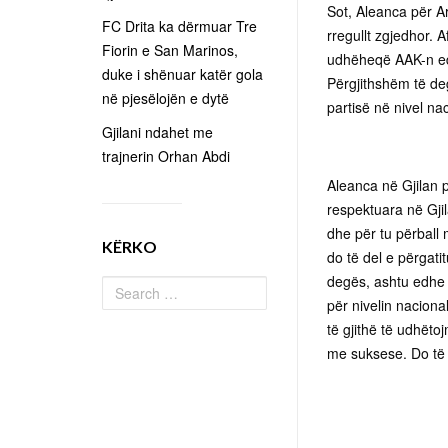
Sot, Aleanca për A
FC Drita ka dërmuar Tre
rregullt zgjedhor.
Fiorin e San Marinos,
udhëheqë AAK-n edh
duke i shënuar katër gola
Përgjithshëm të de
në pjesëlojën e dytë
partisë në nivel nac
Gjilani ndahet me
trajnerin Orhan Abdi
Aleanca në Gjilan p
respektuara në Gjil
dhe për tu përball
KËRKO
do të del e përgati
degës, ashtu edhe n
për nivelin naciona
të gjithë të udhëto
me suksese. Do të 