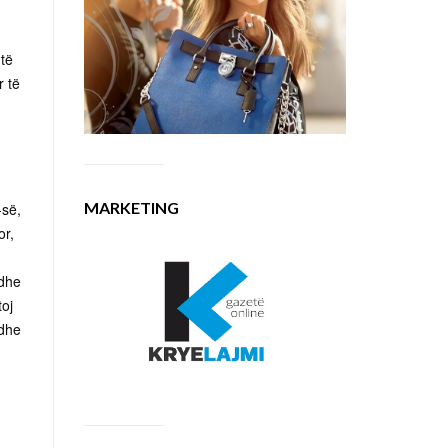
të
r të
MARKETING
-së,
or,
edhe
toj
edhe