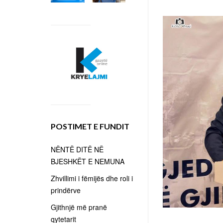
POSTIMET E FUNDIT
NËNTË DITË NË
BJESHKËT E NEMUNA
Zhvillimi i fëmijës dhe roli i
prindërve
Gjithnjë më pranë
qytetarit