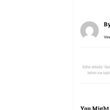
B
View
Edhe shkolla “Sela
bëhet me kabin
You Might 