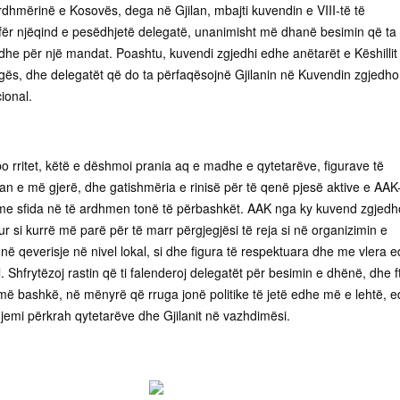
rdhmërinë e Kosovës, dega në Gjilan, mbajti kuvendin e VIII-të të
 Afër njëqind e pesëdhjetë delegatë, unanimisht më dhanë besimin që ta
e për një mandat. Poashtu, kuvendi zgjedhi edhe anëtarët e Këshillit 
gës, dhe delegatët që do ta përfaqësojnë Gjilanin në Kuvendin zgjedho
ional.
o rritet, këtë e dëshmoi prania aq e madhe e qytetarëve, figurave të
an e më gjerë, dhe gatishmëria e rinisë për të qenë pjesë aktive e AAK
 me sfida në të ardhmen tonë të përbashkët. AAK nga ky kuvend zgjedh
tur si kurrë më parë për të marr përgjegjësi të reja si në organizimin e
ë qeverisje në nivel lokal, si dhe figura të respektuara dhe me vlera 
l. Shfrytëzoj rastin që ti falenderoj delegatët për besimin e dhënë, dhe f
jmë bashkë, në mënyrë që rruga jonë politike të jetë edhe më e lehtë, 
jemi përkrah qytetarëve dhe Gjilanit në vazhdimësi.