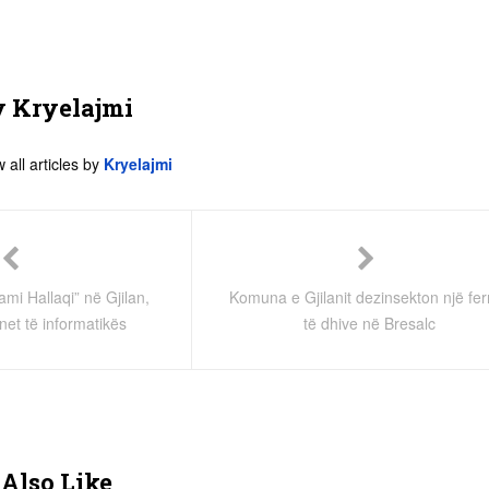
y
Kryelajmi
 all articles by
Kryelajmi
mi Hallaqi” në Gjilan,
Komuna e Gjilanit dezinsekton një fe
et të informatikës
të dhive në Bresalc
Also Like