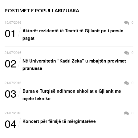
POSTIMET E POPULLARIZUARA
15/07/2016
0
01
Aktorët rezidentë të Teatrit të Gjilanit po i presin
pagat
21/07/2016
0
02
Në Universitetin “Kadri Zeka” u mbajtën provimet
pranuese
21/07/2016
0
03
Bursa e Turqisë ndihmon shkollat e Gjilanit me
mjete teknike
21/07/2016
0
04
Koncert për fëmijë të mërgimtarëve