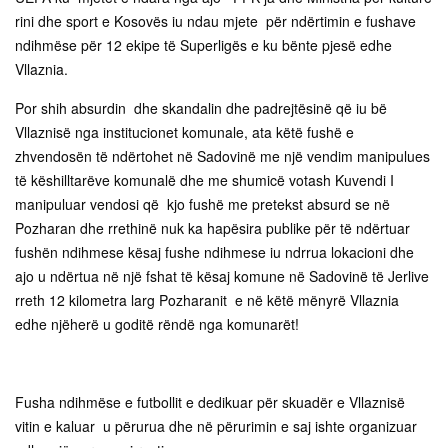
rini dhe sport e Kosovës iu ndau mjete për ndërtimin e fushave
ndihmëse për 12 ekipe të Superligës e ku bënte pjesë edhe
Vllaznia.
Por shih absurdin dhe skandalin dhe padrejtësinë që iu bë
Vllaznisë nga institucionet komunale, ata këtë fushë e
zhvendosën të ndërtohet në Sadovinë me një vendim manipulues
të këshilltarëve komunalë dhe me shumicë votash Kuvendi I
manipuluar vendosi që kjo fushë me pretekst absurd se në
Pozharan dhe rrethinë nuk ka hapësira publike për të ndërtuar
fushën ndihmese kësaj fushe ndihmese iu ndrrua lokacioni dhe
ajo u ndërtua në një fshat të kësaj komune në Sadovinë të Jerlive
rreth 12 kilometra larg Pozharanit e në këtë mënyrë Vllaznia
edhe njëherë u goditë rëndë nga komunarët!
Fusha ndihmëse e futbollit e dedikuar për skuadër e Vllaznisë
vitin e kaluar u përurua dhe në përurimin e saj ishte organizuar