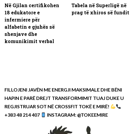
Në Gjilan certifikohen
Tabela në Superligë në
18 edukatore e
prag të xhiros së fundit
infermiere për
alfabetin e gjuhës së
shenjave dhe
komunikimit verbal
FILLOJENI JAVËN ME ENERGJI MAKSIMALE DHE BËNI
HAPIN E PARË DREJT TRANSFORMIMIT TUAJ DUKE U
REGJISTRUAR SOT NË CROSSFIT TOKË E MIRË!
+383 48 214 407
INSTAGRAM: @TOKEEMIRE