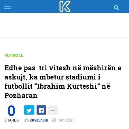
Skip
to
content
FUTBOLL
Edhe pas tri vitesh në mëshirën e
askujt, ka mbetur stadiumi i
futbollit “Ibrahim Kurteshi” në
Pozharan
0
SHARES
19/05/2021
KRYELAJMI