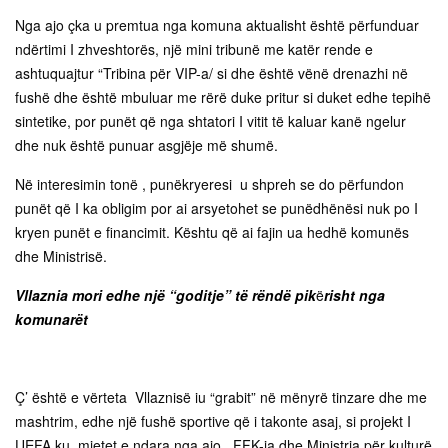
Nga ajo çka u premtua nga komuna aktualisht është përfunduar
ndërtimi I zhveshtorës, një mini tribunë me katër rende e
ashtuquajtur “Tribina për VIP-a/ si dhe është vënë drenazhi në
fushë dhe është mbuluar me rërë duke pritur si duket edhe tepihë
sintetike, por punët që nga shtatori I vitit të kaluar kanë ngelur
dhe nuk është punuar asgjëje më shumë.
Në interesimin tonë , punëkryeresi u shpreh se do përfundon
punët që I ka obligim por ai arsyetohet se punëdhënësi nuk po I
kryen punët e financimit. Kështu që ai fajin ua hedhë komunës
dhe Ministrisë.
Vllaznia mori edhe një “goditje” të rëndë pik
ë
risht nga
komunarët
Ç’ është e vërteta Vllaznisë iu “grabit” në mënyrë tinzare dhe me
mashtrim, edhe një fushë sportive që i takonte asaj, si projekt I
UEFA ku mjetet e ndara nga ajo FFK-ja dhe Ministria për kulturë