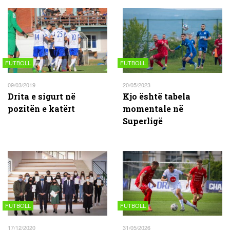
FUTBOLL
FUTBOLL
09/03/2019
20/05/2023
Drita e sigurt në
Kjo është tabela
pozitën e katërt
momentale në
Superligë
FUTBOLL
FUTBOLL
17/12/2020
31/05/2026