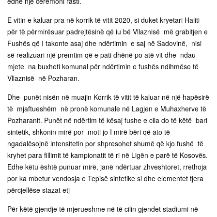
edhe një ceremoni rasti.
E vitin e kaluar pra në korrik të vitit 2020, si duket kryetari Haliti
për të përmirësuar padrejtësinë që iu bë Vllaznisë më grabitjen e
Fushës që I takonte asaj dhe ndërtimin e saj në Sadovinë, nisi
së realizuari një premtim që e pati dhënë po atë vit dhe ndau
mjete na buxheti komunal për ndërtimin e fushës ndihmëse të
Vllaznisë në Pozharan.
Dhe punët nisën në muajin Korrik të vitit të kaluar në një hapësirë
të mjaftueshëm në pronë komunale në Lagjen e Muhaxherve të
Pozharanit. Punët në ndërtim të kësaj fushe e cila do të këtë bari
sintetik, shkonin mirë por moti jo I mirë bëri që ato të
ngadalësojnë intensitetin por shpresohet shumë që kjo fushë të
kryhet para fillimit të kampionatit të ri në Ligën e parë të Kosovës.
Edhe këtu është punuar mirë, janë ndërtuar zhveshtoret, rrethoja
por ka mbetur vendosja e Tepisë sintetike si dhe elementet tjera
përcjellëse stazat etj
Për këtë gjendje të mjerueshme në të cilin gjendet stadiumi në