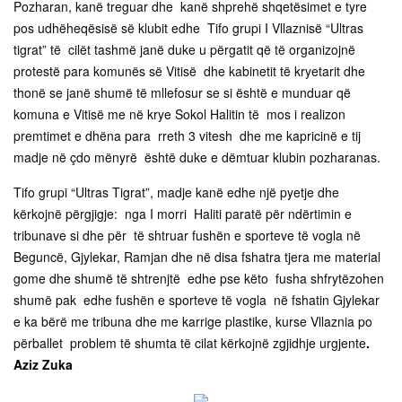
Pozharan, kanë treguar dhe kanë shprehë shqetësimet e tyre
pos udhëheqësisë së klubit edhe Tifo grupi I Vllaznisë “Ultras
tigrat” të cilët tashmë janë duke u përgatit që të organizojnë
protestë para komunës së Vitisë dhe kabinetit të kryetarit dhe
thonë se janë shumë të mllefosur se si është e munduar që
komuna e Vitisë me në krye Sokol Halitin të mos i realizon
premtimet e dhëna para rreth 3 vitesh dhe me kapricinë e tij
madje në çdo mënyrë është duke e dëmtuar klubin pozharanas.
Tifo grupi “Ultras Tigrat”, madje kanë edhe një pyetje dhe
kërkojnë përgjigje: nga I morri Haliti paratë për ndërtimin e
tribunave si dhe për të shtruar fushën e sporteve të vogla në
Beguncë, Gjylekar, Ramjan dhe në disa fshatra tjera me material
gome dhe shumë të shtrenjtë edhe pse këto fusha shfrytëzohen
shumë pak edhe fushën e sporteve të vogla në fshatin Gjylekar
e ka bërë me tribuna dhe me karrige plastike, kurse Vllaznia po
përballet problem të shumta të cilat kërkojnë zgjidhje urgjente
.
Aziz Zuka