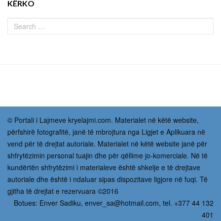
KËRKO
© Portali i Lajmeve kryelajmi.com. Materialet në këtë website,
përfshirë fotografitë, janë të mbrojtura nga Ligjet e Aplikuara në
vend për të drejtat autoriale. Materialet në këtë website janë për
shfrytëzimin personal tuajin dhe për qëllime jo-komerciale. Në të
kundërtën shfrytëzimi i materialeve është shkelje e të drejtave
autoriale dhe është i ndaluar sipas dispozitave ligjore në fuqi. Të
gjitha të drejtat e rezervuara ©2016
Botues: Enver Sadiku,
enver_sa@hotmail.com
, tel. +377 44 132
401