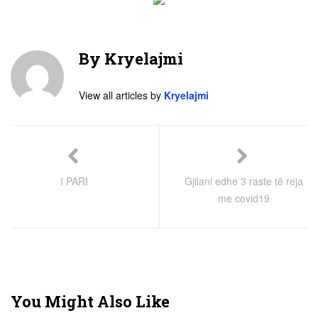
By
Kryelajmi
View all articles by
Kryelajmi
I PARI
Gjilani edhe 3 raste të reja
me covid19
You Might Also Like