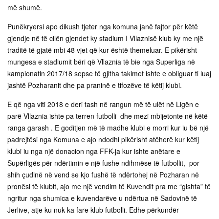
më shumë.
Punëkryersi apo dikush tjeter nga komuna janë fajtor për këtë
gjendje në të cilën gjendet ky stadium I Vllaznisë klub ky me një
traditë të gjatë mbi 48 vjet që kur është themeluar. E pikërisht
mungesa e stadiumit bëri që Vllaznia të bie nga Superliga në
kampionatin 2017/18 sepse të gjitha takimet ishte e obliguar ti luaj
jashtë Pozharanit dhe pa praninë e tifozëve të këtij klubi.
E që nga viti 2018 e deri tash në rangun më të ulët në Ligën e
parë Vllaznia ishte pa terren futbolli dhe mezi mbijetonte në këtë
ranga garash . E goditjen më të madhe klubi e morri kur iu bë një
padrejtësi nga Komuna e ajo ndodhi pikërisht atëherë kur këtij
klubi iu nga një donacion nga FFK-ja kur ishte anëtare e
Supërligës për ndërtimin e një fushe ndihmëse të futbollit, por
shih çudinë në vend se kjo fushë të ndërtohej në Pozharan në
pronësi të klubit, ajo me një vendim të Kuvendit pra me “gishta” të
ngritur nga shumica e kuvendarëve u ndërtua në Sadovinë të
Jerlive, atje ku nuk ka fare klub futbolli. Edhe përkundër