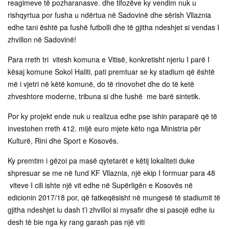
reagimeve të pozharanasve. dhe tifozëve ky vendim nuk u
rishqyrtua por fusha u ndërtua në Sadovinë dhe sërish Vllaznia
edhe tani është pa fushë futbolli dhe të gjitha ndeshjet si vendas I
zhvillon në Sadovinë!
Para rreth tri vitesh komuna e Vitisë, konkretisht njeriu I parë I
kësaj komune Sokol Haliti, pati premtuar se ky stadium që është
më i vjetri në këtë komunë, do të rinovohet dhe do të ketë
zhveshtore moderne, tribuna si dhe fushë me barë sintetik.
Por ky projekt ende nuk u realizua edhe pse ishin paraparë që të
investohen rreth 412. mijë euro mjete këto nga Ministria për
Kulturë, Rini dhe Sport e Kosovës.
Ky premtim i gëzoi pa masë qytetarët e këtij lokaliteti duke
shpresuar se me në fund KF Vllaznia, një ekip I formuar para 48
viteve I cili ishte një vit edhe në Supërligën e Kosovës në
edicionin 2017/18 por, që fatkeqësisht në mungesë të stadiumit të
gjitha ndeshjet iu dash t’i zhvilloi si mysafir dhe si pasojë edhe iu
desh të bie nga ky rang garash pas një viti