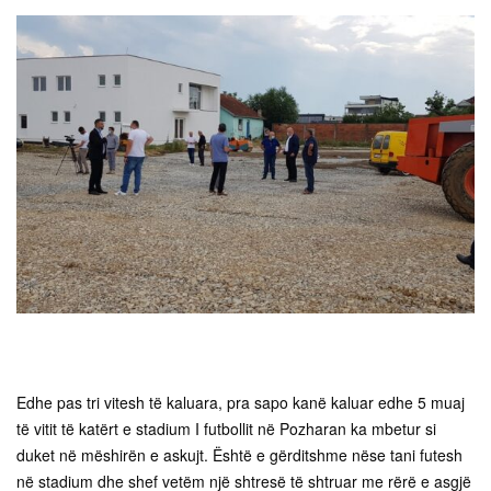
Edhe pas tri vitesh të kaluara, pra sapo kanë kaluar edhe 5 muaj
të vitit të katërt e stadium I futbollit në Pozharan ka mbetur si
duket në mëshirën e askujt. Është e gërditshme nëse tani futesh
në stadium dhe shef vetëm një shtresë të shtruar me rërë e asgjë