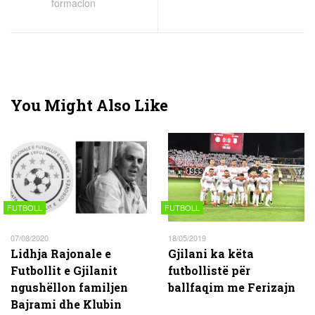
formacion
You Might Also Like
FUTBOLL
FUTBOLL
07/08/2020
18/05/2019
Lidhja Rajonale e
Gjilani ka këta
Futbollit e Gjilanit
futbollistë për
ngushëllon familjen
ballfaqim me Ferizajn
Bajrami dhe Klubin