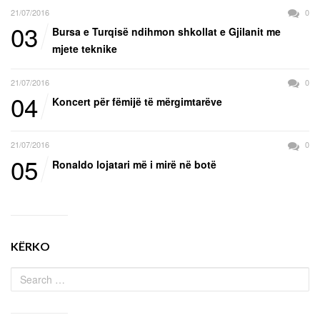
21/07/2016
0
03
Bursa e Turqisë ndihmon shkollat e Gjilanit me
mjete teknike
21/07/2016
0
04
Koncert për fëmijë të mërgimtarëve
21/07/2016
0
05
Ronaldo lojatari më i mirë në botë
KËRKO