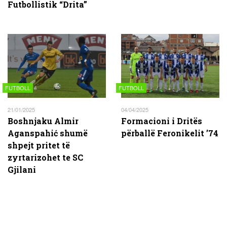
Futbollistik “Drita”
FUTBOLL
FUTBOLL
21/01/2025
04/04/2025
Boshnjaku Almir
Formacioni i Dritës
Aganspahić shumë
përballë Feronikelit ’74
shpejt pritet të
zyrtarizohet te SC
Gjilani