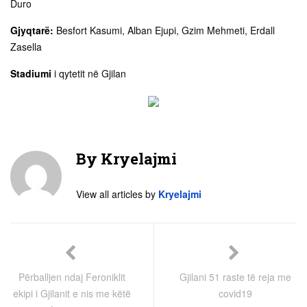
Duro
Gjyqtarë:
Besfort Kasumi, Alban Ejupi, Gzim Mehmeti, Erdall
Zasella
Stadiumi
i qytetit në Gjilan
By
Kryelajmi
View all articles by
Kryelajmi
Përballjen ndaj Feroniklit
Gjilani 51 raste të reja me
ekipi i Gjilanit e nis me këtë
covid19