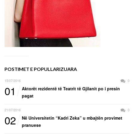
POSTIMET E POPULLARIZUARA
15/07/2016
0
01
Aktorët rezidentë të Teatrit të Gjilanit po i presin
pagat
21/07/2016
0
02
Në Universitetin “Kadri Zeka” u mbajtën provimet
pranuese