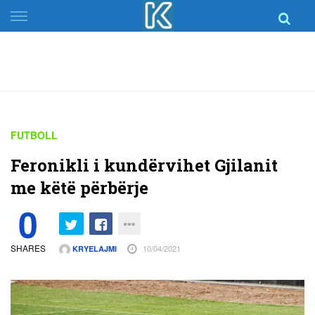
Skip
to
content
FUTBOLL
Feronikli i kundërvihet Gjilanit
me këtë përbërje
0
SHARES
10/04/2021
KRYELAJMI