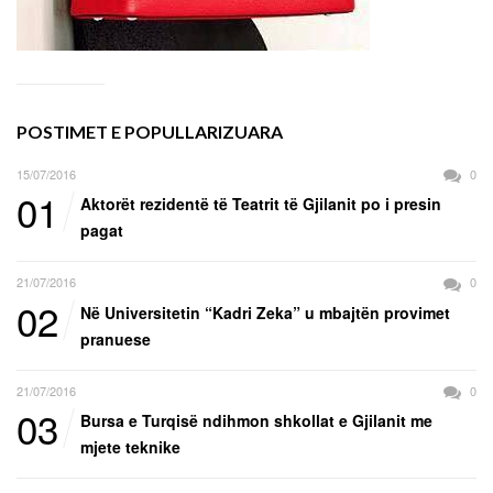
POSTIMET E POPULLARIZUARA
15/07/2016
0
01
Aktorët rezidentë të Teatrit të Gjilanit po i presin
pagat
21/07/2016
0
02
Në Universitetin “Kadri Zeka” u mbajtën provimet
pranuese
21/07/2016
0
03
Bursa e Turqisë ndihmon shkollat e Gjilanit me
mjete teknike