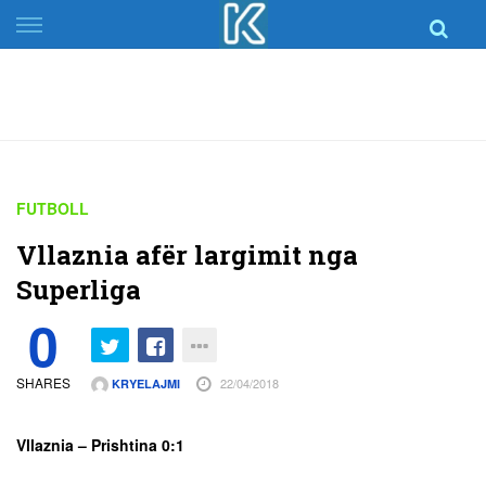
Skip
to
content
FUTBOLL
Vllaznia afër largimit nga
Superliga
0
SHARES
22/04/2018
KRYELAJMI
Vllaznia – Prishtina 0:1