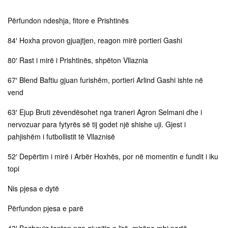
Përfundon ndeshja, fitore e Prishtinës
84′ Hoxha provon gjuajtjen, reagon mirë portieri Gashi
80′ Rast i mirë i Prishtinës, shpëton Vllaznia
67′ Blend Baftiu gjuan furishëm, portieri Arlind Gashi ishte në
vend
63′ Ejup Bruti zëvendësohet nga traneri Agron Selmani dhe i
nervozuar para fytyrës së tij godet një shishe uji. Gjest i
pahjishëm i futbollistit të Vllaznisë
52′ Depërtim i mirë i Arbër Hoxhës, por në momentin e fundit i iku
topi
Nis pjesa e dytë
Përfundon pjesa e parë