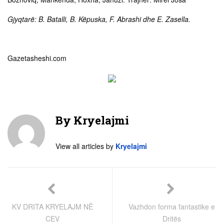
Gjyqtarë: B. Batalli, B. Këpuska, F. Abrashi dhe E. Zasella.
Gazetasheshi.com
By
Kryelajmi
View all articles by
Kryelajmi
KV DRITA KRYELAJM NË
Vazhdon forma fantastike e
CEV
Dritës