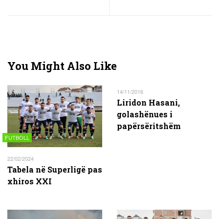
You Might Also Like
14/11/2016
Liridon Hasani,
golashënues i
papërsëritshëm
FUTBOLL
22/02/2024
Tabela në Superligë pas
xhiros XXI