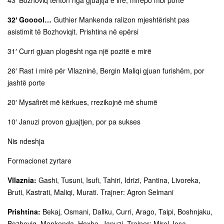
43′ Bozhoviq tenton nga gjuajtja e lirë, mirëpo mbi portë
32′ Gooool…
Guthier Mankenda ralizon mjeshtërisht pas
asistimit të Bozhoviqit. Prishtina në epërsi
31′ Curri gjuan plogësht nga një pozitë e mirë
26′ Rast i mirë për Vllazninë, Bergin Maliqi gjuan furishëm, por
jashtë porte
20′ Mysafirët më kërkues, rrezikojnë më shumë
10′ Januzi provon gjuajtjen, por pa sukses
Nis ndeshja
Formacionet zyrtare
Vllaznia:
Gashi, Tusuni, Isufi, Tahiri, Idrizi, Pantina, Livoreka,
Bruti, Kastrati, Maliqi, Murati. Trajner: Agron Selmani
Prishtina:
Bekaj, Osmani, Dallku, Curri, Arago, Taipi, Boshnjaku,
Bozhoviq, Mankenda, Hoxha, Januzi. Trajner: Mirel Josa