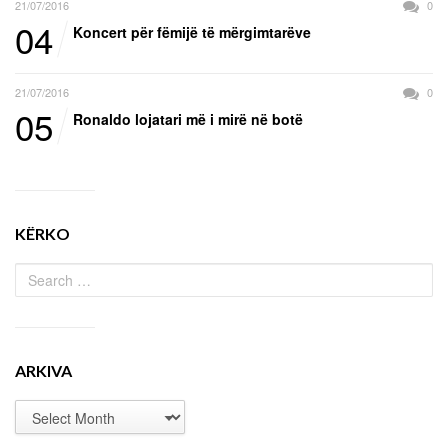
21/07/2016
0
04
Koncert për fëmijë të mërgimtarëve
21/07/2016
0
05
Ronaldo lojatari më i mirë në botë
KËRKO
ARKIVA