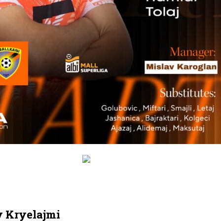
y
Kryelajmi