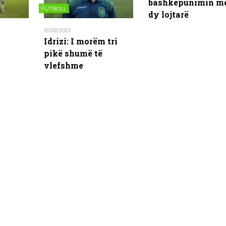
bashkëpunimin m
FUTBOLL
dy lojtarë
20/02/2021
Idrizi: I morëm tri
pikë shumë të
vlefshme