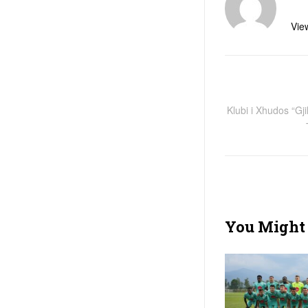
View
Klubi i Xhudos “Gji
You Might 