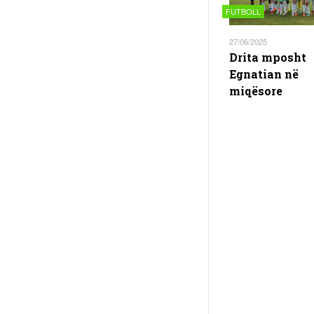
FUTBOLL
27/06/2025
Drita mposht
Egnatian në
miqësore