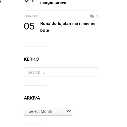
e
mërgimtarëve
21/07/2016
0
05
Ronaldo lojatari më i mirë në
botë
KËRKO
ARKIVA