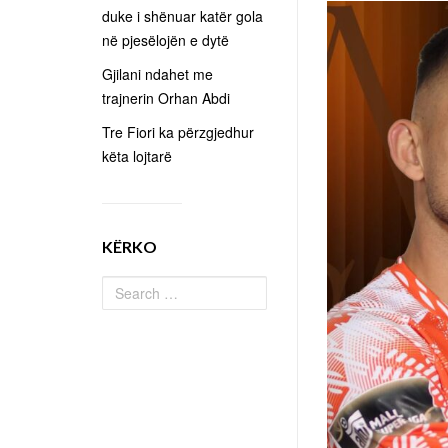
duke i shënuar katër gola
në pjesëlojën e dytë
Gjilani ndahet me
trajnerin Orhan Abdi
Tre Fiori ka përzgjedhur
këta lojtarë
KËRKO