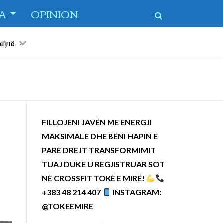
TA
OPINION
Previous
Next
 dytë
-
FILLOJENI JAVËN ME ENERGJI
MAKSIMALE DHE BËNI HAPIN E
PARË DREJT TRANSFORMIMIT
TUAJ DUKE U REGJISTRUAR SOT
NË CROSSFIT TOKË E MIRË!
+383 48 214 407
INSTAGRAM:
@TOKEEMIRE