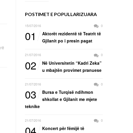
POSTIMET E POPULLARIZUARA
15/07/2016
0
01
Aktorët rezidentë të Teatrit të
Gjilanit po i presin pagat
arë
21/07/2016
0
02
Në Universitetin “Kadri Zeka”
u mbajtën provimet pranuese
21/07/2016
0
03
Bursa e Turqisë ndihmon
shkollat e Gjilanit me mjete
teknike
21/07/2016
0
04
Koncert për fëmijë të