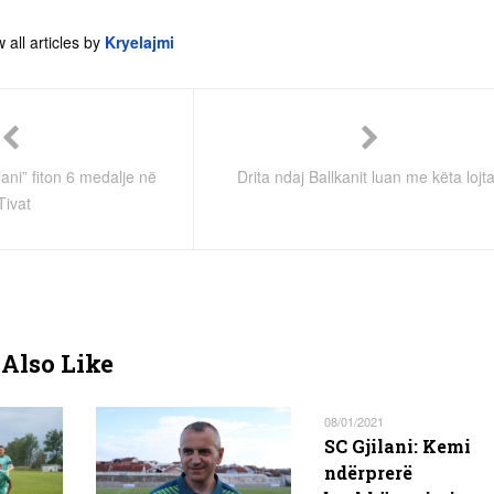
 all articles by
Kryelajmi
lani” fiton 6 medalje në
Drita ndaj Ballkanit luan me këta lojt
Tivat
Also Like
08/01/2021
SC Gjilani: Kemi
ndërprerë