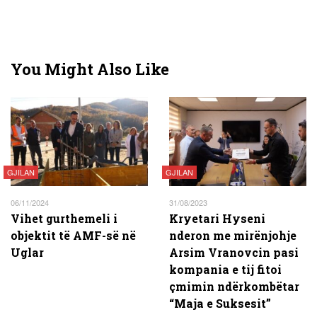
You Might Also Like
GJILAN
GJILAN
06/11/2024
31/08/2023
Vihet gurthemeli i
Kryetari Hyseni
objektit të AMF-së në
nderon me mirënjohje
Uglar
Arsim Vranovcin pasi
kompania e tij fitoi
çmimin ndërkombëtar
“Maja e Suksesit”