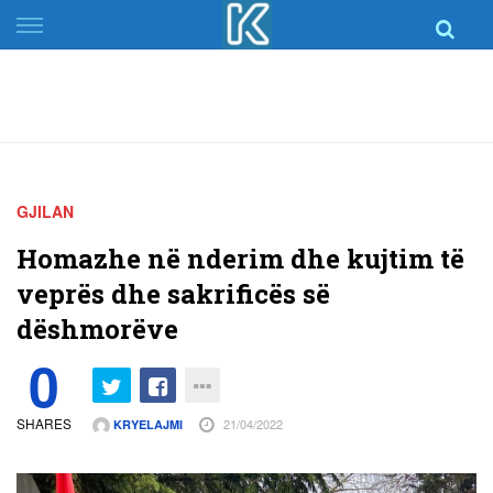
Skip
to
content
GJILAN
Homazhe në nderim dhe kujtim të
veprës dhe sakrificës së
dëshmorëve
0
SHARES
21/04/2022
KRYELAJMI