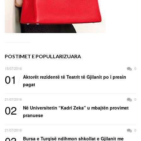
POSTIMET E POPULLARIZUARA
15/07/2016
0
01
Aktorët rezidentë të Teatrit të Gjilanit po i presin
pagat
21/07/2016
0
02
Në Universitetin “Kadri Zeka” u mbajtën provimet
pranuese
21/07/2016
0
03
Bursa e Turqisë ndihmon shkollat e Gjilanit me