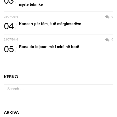
mjete teknike
21/07/2016
0
04
Koncert për fëmijë të mërgimtarëve
21/07/2016
0
05
Ronaldo lojatari më i mirë në botë
KËRKO
ARKIVA