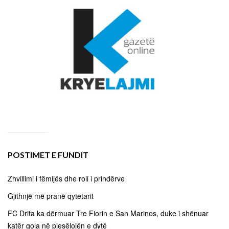
POSTIMET E FUNDIT
Zhvillimi i fëmijës dhe roli i prindërve
Gjithnjë më pranë qytetarit
FC Drita ka dërmuar Tre Fiorin e San Marinos, duke i shënuar
katër gola në pjesëlojën e dytë