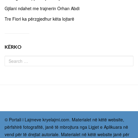
Gjilani ndahet me trajnerin Orhan Abdi
Tre Fiori ka përzgjedhur këta lojtarë
KËRKO
© Portali i Lajmeve kryelajmi.com. Materialet në këtë website,
përfshirë fotografitë, janë të mbrojtura nga Ligjet e Aplikuara në
vend për të drejtat autoriale. Materialet në këtë website janë për