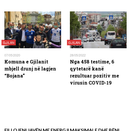
GJILAN
GJILAN
07/05/2020
28/05/2022
Komuna e Gjilanit
Nga 458 testime, 6
mbjell drunj në lagjen
qytetarë kanë
“Bojana”
rezultuar pozitiv me
virusin COVID-19
FILLOJENI JAVËN ME ENERGJI MAKSIMALE DHE BËNI