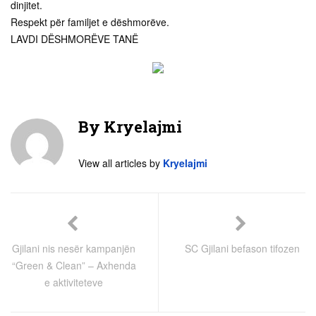
dinjitet.
Respekt për familjet e dëshmorëve.
LAVDI DËSHMORËVE TANË
By
Kryelajmi
View all articles by
Kryelajmi
Gjilani nis nesër kampanjën
SC Gjilani befason tifozen
“Green & Clean” – Axhenda
e aktiviteteve