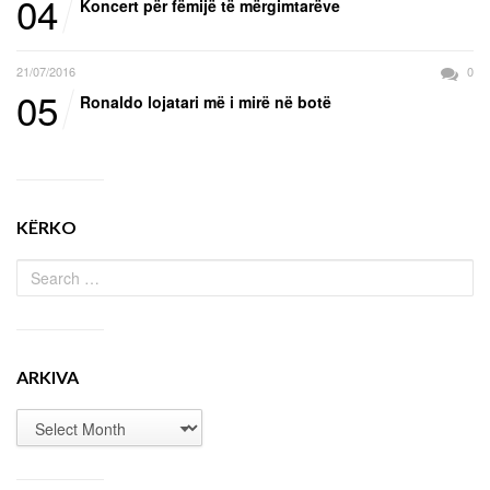
04
Koncert për fëmijë të mërgimtarëve
21/07/2016
0
05
Ronaldo lojatari më i mirë në botë
KËRKO
ARKIVA