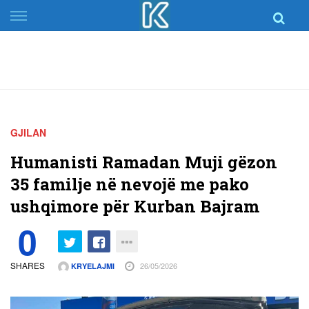
Skip
to
content
GJILAN
Humanisti Ramadan Muji gëzon
35 familje në nevojë me pako
ushqimore për Kurban Bajram
0
SHARES
26/05/2026
KRYELAJMI