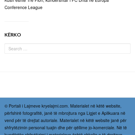
Kush është Tre Fiori, kundërshtar i FC Drita në Europa
Conference League
KËRKO
© Portali i Lajmeve kryelajmi.com. Materialet në këtë website,
përfshirë fotografitë, janë të mbrojtura nga Ligjet e Aplikuara në
vend për të drejtat autoriale. Materialet në këtë website janë për
shfrytëzimin personal tuajin dhe për qëllime jo-komerciale. Në të
kundërtën shfrytëzimi i materialeve është shkelje e të drejtave