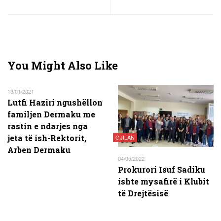
You Might Also Like
13/01/2021
Lutfi Haziri ngushëllon
familjen Dermaku me
rastin e ndarjes nga
jeta të ish-Rektorit,
GJILAN
Arben Dermaku
04/05/2022
Prokurori Isuf Sadiku
ishte mysafirë i Klubit
të Drejtësisë