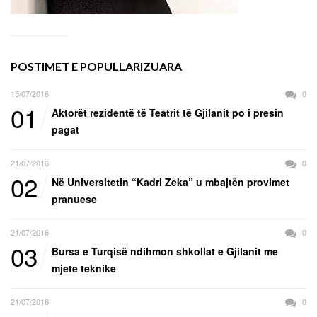
POSTIMET E POPULLARIZUARA
15/07/2016
0
01
Aktorët rezidentë të Teatrit të Gjilanit po i presin
pagat
21/07/2016
0
02
Në Universitetin “Kadri Zeka” u mbajtën provimet
pranuese
21/07/2016
0
03
Bursa e Turqisë ndihmon shkollat e Gjilanit me
mjete teknike
21/07/2016
0