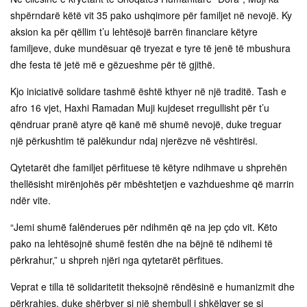
shpërndarë këtë vit 35 pako ushqimore për familjet në nevojë. Ky
aksion ka për qëllim t’u lehtësojë barrën financiare këtyre
familjeve, duke mundësuar që tryezat e tyre të jenë të mbushura
dhe festa të jetë më e gëzueshme për të gjithë.
Kjo iniciativë solidare tashmë është kthyer në një traditë. Tash e
afro 16 vjet, Haxhi Ramadan Muji kujdeset rregullisht për t’u
qëndruar pranë atyre që kanë më shumë nevojë, duke treguar
një përkushtim të palëkundur ndaj njerëzve në vështirësi.
Qytetarët dhe familjet përfituese të këtyre ndihmave u shprehën
thellësisht mirënjohës për mbështetjen e vazhdueshme që marrin
ndër vite.
“Jemi shumë falënderues për ndihmën që na jep çdo vit. Këto
pako na lehtësojnë shumë festën dhe na bëjnë të ndihemi të
përkrahur,” u shpreh njëri nga qytetarët përfitues.
Veprat e tilla të solidaritetit theksojnë rëndësinë e humanizmit dhe
përkrahjes, duke shërbyer si një shembull i shkëlqyer se si