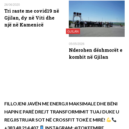
26/06/2020
Tri raste me covid19 në
Gjilan, dy në Viti dhe
një në Kamenicë
GJILAN
05/05/2026
Nderohen dëshmorët e
kombit në Gjilan
FILLOJENI JAVËN ME ENERGJI MAKSIMALE DHE BËNI
HAPIN E PARË DREJT TRANSFORMIMIT TUAJ DUKE U
REGJISTRUAR SOT NË CROSSFIT TOKË E MIRË!
+383 48 214 407
INSTAGRAM: @TOKEEMIRE