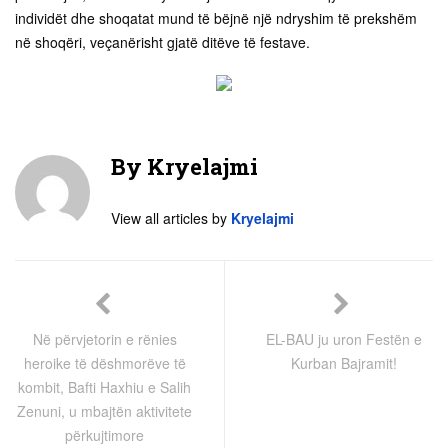
individët dhe shoqatat mund të bëjnë një ndryshim të prekshëm
në shoqëri, veçanërisht gjatë ditëve të festave.
By
Kryelajmi
View all articles by
Kryelajmi
Në përvjetorin e rënies
EL-BAU ju uron Festën e
heroike të dëshmorëve të
Kurban Bajramit!
kombit, Bafti Haxhiu e Salih
Zenuni, u mbajtën aktivitete
përkujtimore