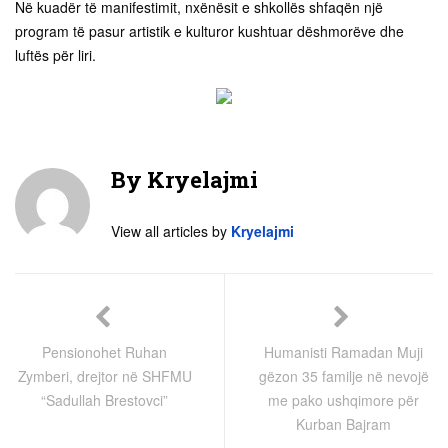
Në kuadër të manifestimit, nxënësit e shkollës shfaqën një
program të pasur artistik e kulturor kushtuar dëshmorëve dhe
luftës për liri.
By
Kryelajmi
View all articles by
Kryelajmi
Pensionohet Ruhan
Humanisti Ramadan Muji
Zymberi, drejtor në SHFMU
gëzon 35 familje në nevojë
“Sadullah Brestovci”
me pako ushqimore për
Kurban Bajram