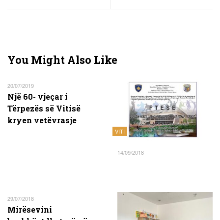
You Might Also Like
20/07/2019
Një 60- vjeçar i
Tërpezës së Vitisë
kryen vetëvrasje
VITI
14/09/2018
29/07/2018
Mirësevini