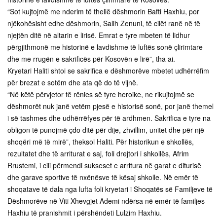
“Sot kujtojmë me nderim të thellë dëshmorin Bafti Haxhiu, por
njëkohësisht edhe dëshmorin, Salih Zenuni, të cilët ranë në të
njejtën ditë në altarin e lirisë. Emrat e tyre mbeten të lidhur
përgjithmonë me historinë e lavdishme të luftës sonë çlirimtare
dhe me rrugën e sakrificës për Kosovën e lirë”, tha ai.
Kryetari Haliti shtoi se sakrifica e dëshmorëve mbetet udhërrëfim
për brezat e sotëm dhe ata që do të vijnë.
“Në këtë përvjetor të rënies së tyre heroike, ne rikujtojmë se
dëshmorët nuk janë vetëm pjesë e historisë sonë, por janë themel
i së tashmes dhe udhërrëfyes për të ardhmen. Sakrifica e tyre na
obligon të punojmë çdo ditë për dije, zhvillim, unitet dhe për një
shoqëri më të mirë”, theksoi Haliti. Për historikun e shkollës,
rezultatet dhe të arriturat e saj, foli drejtori i shkollës, Afrim
Rrustemi, i cili përmendi sukseset e arritura në garat e diturisë
dhe garave sportive të nxënësve të kësaj shkolle. Në emër të
shoqatave të dala nga lufta foli kryetari i Shoqatës së Familjeve të
Dëshmorëve në Viti Xhevgjet Ademi ndërsa në emër të familjes
Haxhiu të pranishmit i përshëndeti Lulzim Haxhiu.