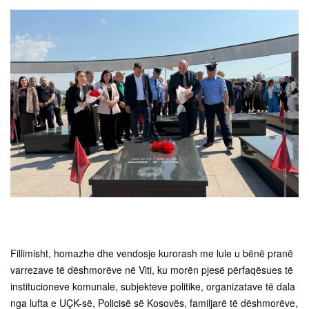
Fillimisht, homazhe dhe vendosje kurorash me lule u bënë pranë
varrezave të dëshmorëve në Viti, ku morën pjesë përfaqësues të
institucioneve komunale, subjekteve politike, organizatave të dala
nga lufta e UÇK-së, Policisë së Kosovës, familjarë të dëshmorëve,