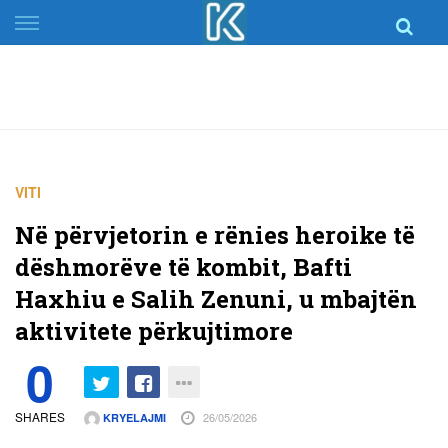
Skip
to
content
VITI
Në përvjetorin e rënies heroike të
dëshmorëve të kombit, Bafti
Haxhiu e Salih Zenuni, u mbajtën
aktivitete përkujtimore
0
SHARES
26/05/2026
KRYELAJMI