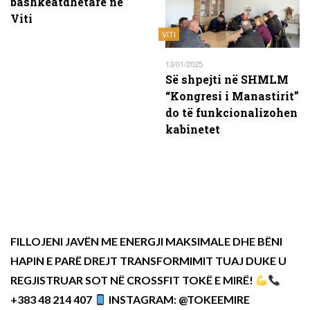
bashkëatdhetarë në
Viti
VITI
13/01/2025
Së shpejti në SHMLM
“Kongresi i Manastirit”
do të funkcionalizohen
kabinetet
FILLOJENI JAVËN ME ENERGJI MAKSIMALE DHE BËNI
HAPIN E PARË DREJT TRANSFORMIMIT TUAJ DUKE U
REGJISTRUAR SOT NË CROSSFIT TOKË E MIRË!
+383 48 214 407
INSTAGRAM: @TOKEEMIRE