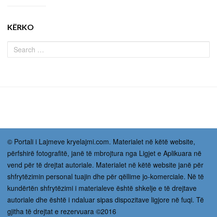
KËRKO
© Portali i Lajmeve kryelajmi.com. Materialet në këtë website,
përfshirë fotografitë, janë të mbrojtura nga Ligjet e Aplikuara në
vend për të drejtat autoriale. Materialet në këtë website janë për
shfrytëzimin personal tuajin dhe për qëllime jo-komerciale. Në të
kundërtën shfrytëzimi i materialeve është shkelje e të drejtave
autoriale dhe është i ndaluar sipas dispozitave ligjore në fuqi. Të
gjitha të drejtat e rezervuara ©2016