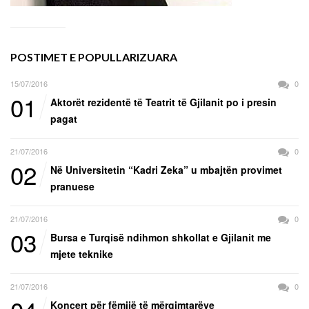
POSTIMET E POPULLARIZUARA
15/07/2016
0
01
Aktorët rezidentë të Teatrit të Gjilanit po i presin
pagat
21/07/2016
0
02
Në Universitetin “Kadri Zeka” u mbajtën provimet
pranuese
21/07/2016
0
03
Bursa e Turqisë ndihmon shkollat e Gjilanit me
mjete teknike
21/07/2016
0
Koncert për fëmijë të mërgimtarëve