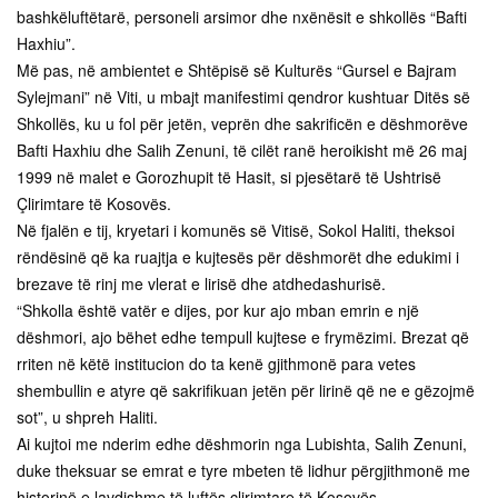
bashkëluftëtarë, personeli arsimor dhe nxënësit e shkollës “Bafti
Haxhiu”.
Më pas, në ambientet e Shtëpisë së Kulturës “Gursel e Bajram
Sylejmani” në Viti, u mbajt manifestimi qendror kushtuar Ditës së
Shkollës, ku u fol për jetën, veprën dhe sakrificën e dëshmorëve
Bafti Haxhiu dhe Salih Zenuni, të cilët ranë heroikisht më 26 maj
1999 në malet e Gorozhupit të Hasit, si pjesëtarë të Ushtrisë
Çlirimtare të Kosovës.
Në fjalën e tij, kryetari i komunës së Vitisë, Sokol Haliti, theksoi
rëndësinë që ka ruajtja e kujtesës për dëshmorët dhe edukimi i
brezave të rinj me vlerat e lirisë dhe atdhedashurisë.
“Shkolla është vatër e dijes, por kur ajo mban emrin e një
dëshmori, ajo bëhet edhe tempull kujtese e frymëzimi. Brezat që
rriten në këtë institucion do ta kenë gjithmonë para vetes
shembullin e atyre që sakrifikuan jetën për lirinë që ne e gëzojmë
sot”, u shpreh Haliti.
Ai kujtoi me nderim edhe dëshmorin nga Lubishta, Salih Zenuni,
duke theksuar se emrat e tyre mbeten të lidhur përgjithmonë me
historinë e lavdishme të luftës çlirimtare të Kosovës.